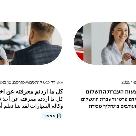
3 דק'
0 קוראים
פורסם: 10 באפריל 2025
צעות העברת התשלום
كل ما أردتم معرفته عن أ
سيارة من وكالة السيارات
אדם פרטי והעברת התשלום
كل ما أردتم معرفته عن أخذ
עורבים בתהליך מכירת
وكالة السيارات لقد بتنا نعلم أ
מאמר