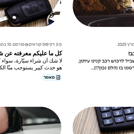
3 דק'
0 קוראים
פורסם: 10 במרץ 2025
ב!
كل ما عليكم معرفته عن ش
ל לרכוש רכב קנינו עיתון,
لا شك أن شراء سيّارة، سواء 
ו בו (הלם נכון?!)...
هو حدث كبير يستوجب منّا الكث
מאמר