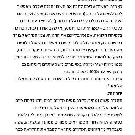
כאמור, ראשית עליכם להבין אם חשבון הבנק שלכם מאפשר
לכם לשלם על הרכב (החדש או המשומש) בפעימה אחת. אם
יש לכם את היכולת לשלם עליו (וכמובן) להישאר עם מרווח
כלכלי רחב – עשו זאת, וכך תמנעו מלשלם את הריבית הכרוכה
בלקיחת הלוואה. אם אין בידיכם את ההון העצמי הנדרש לצורך
רכישת רכב, אתם יכולים לבדוק את האפשרות ליטול הלוואה
מהמערכת הבנקאית או מגופים חוץ בנקאיים מפוקחים. כיום,
בשוק ההלוואות המתפתח תוכלו למצוא בהרבה מאוד חברות
(כמו מימון ישיר) מימון בשיעורים משמעותיים (לעיתים גם
מימון של עד 100% מסכום הרכב).
אז מה היתרונות והחסרונות של רכישת רכב באמצעות נטילת
הלוואה?
יתרונות:
תהליך פשוט ומהיר: בקרב גופים מלווים רבים ניתן לקחת כיום
הלוואה על רכב באמצעות הליך דיגיטלי נוח וידידותי
למשתמש, וללא בירוקרטיה מסועפת. כמו כן, ניתן לקבל את
כספי ההלוואה תוך מספר ימים ספורים ממועד הגשת הבקשה,
כשבחלק מן הגופים המלווים ניתן אף לקבל את ההלוואה כבר