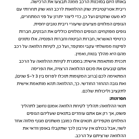
באותו היום בסוכנות הרכב ממנה תבצעו את הרכישה.
ריבית אטרקטיבית: שוק ההלוואות לרכב הוא שוק תחרותי עם
לא מעט שחקנים ועל כן, כדי ליצור יתרון על פני המתחרים,
הגופים המלווים מציעים שיעורי ריבית טובים יחסית.
גופים מפוקחים: הגופים המלווים כוללים את הבנקים, חברות
כרטיסי האשראי, חברות הביטוח וחברות הפנסיה. אלו נתונים
לפיקוח ממשלתי עקבי ומוקפד, ועל כן, לקיחת הלוואה על רכב
מהם היא מהלך בטוח, ואמין.
תכנית מותאמת אישית: במסגרת לקיחת ההלוואה על הרכב
אתם קובעים את סכום ההלוואה הרצויה, את הפריסה
המתאימה לכם (ברוב המקומות תוכלו לפרוס בין 3 ל-5 שנים),
ואת גובה ההחזר החודשי. כך, ההלוואה תהא מותאמת אישית
לתקציב וליכולות שלכם.
חסרונות:
תנאי ההלוואה: תהליך לקיחת הלוואה אמנם נחשב לתהליך
פשוט, אך רק אם אתם עומדים בתנאים שעליהם הגופים
המלווים מקפידים. תנאים אלו כמובן משתנים מגוף מלווה אחד
לשני, אבל בכולם אין עירבון לכך שתקבלו באופן וודאי את
ההלוואה שרציתם על הרכב.