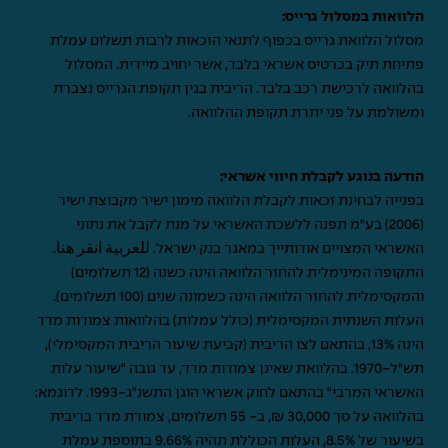
הלוואות במסלול גרייס:
מסלול הלוואת גרייס בכפוף לתנאי הזכאות לרבות תשלום עמלת
פתיחת תיק בכרטיס אשראי בלבד, אשר יחויב מיידית. המסלול
בהלוואה לרכישת רכב בלבד. הריבית בגין תקופת הגרייס נצברת
ומשולמת על פני יתרת תקופת ההלוואה.
הודעה בנוגע לקבלת חיווי אשראי:
בפנייה לבחינת זכאות לקבלת הלוואה מימון ישיר מקבוצת ישיר
(2006) בע"מ תפנה ללשכת האשראי על מנת לקבל את נתוני
האשראי המצויים אודותייך במאגר בנק ישראל.
للعربية انقر هنا
.
התקופה המינימלית להחזר הלוואה הינה כשנה (12 תשלומים)
והמקסימלית להחזר הלוואה הינה כשמונה שנים (100 תשלומים).
העלות השנתית המקסימלית (כולל עמלות) בהלוואות צמודות מדד
הינה 13%, בהתאם לצו הריבית (קביעת שיעור הריבית המקסימלי),
תש"ל-1970. בהלוואת שאינן צמודות מדד, עד גובה "שיעור עלות
האשראי המרבי" בהתאם לחוק אשראי הוגן התשנ"ג-1993. לדוגמא:
בהלוואה על סך 30,000 ₪, ב- 55 תשלומים, צמודת מדד בריבית
בשיעור של 8.5%, העלות הכוללת תהיה 9.66% בתוספת עמלת