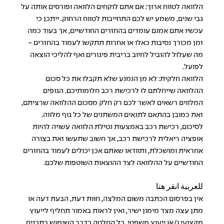
הלוואה לטווח ארוך: אם אתם לוקחים הלוואה ופורסים אותה על
גבי שנים, משמע יש לכם התחייבות לטווח הרחוק. ייתכן כי
עכשיו אתם אמנם עומדים בהחזרים החודשיים, אך בעוד כמה
זמן מכורך נסיבות כאלו או אחרות תתקשו לעמוד בהחזרים -
מה שעלול להוביל לחיוב בריבית פיגורים ואף להליכי הוצאה
לפועל.
הלוואה חלקית: לא מן הנמנע שלא תקבלו את כל סכום
ההלוואה שייחלתם לו לרכישת רכב חלומותיכם. הגופים
המלווים רשאים לאשר לכם רק חלק מסכום ההלוואה שרציתם,
זאת כמובן בהתאם לתנאים המשתנים של כל גוף מלווה.
לסיכום, רכישת רכב באמצעות נטילת הלוואה עשויה להיות
אופציה ריאלית לרכישת רכב, אך חשוב שתעשו זאת בצורה
אחראית ומושכלת, ותוודאו שאתם אכן יכולים לעמוד בהחזרים
החודשיים על ההלוואה לצד ההוצאות השוטפות שלכם.
للعربية انقر هنا
אין בפרסום הכתבה משום המלצה, חוות דעת, הבעת דעה או
מתן עצה מצד מימון ישיר, ואין לראות באמור תחליף לייעוץ
מקצועי ו/או ייעוץ משפטי. כל החלטה בדבר השימוש בתכנים