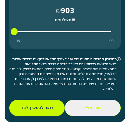
903
₪
18
תשלומים
18 תשלומים נמוך ביותר
100 תשלומים גבוה ביותר
18
100
מחשבון ההלוואה מהווה כלי עזר לצורך מתן אינדיקציה כללית אודות
תנאי הלוואה כלשהי והם לצורך הדגמה בלבד. תנאי ההלוואה
הספציפיים והמחייבים יקבעו על ידי מימון ישיר, בהתאם לשיקול דעתה
הבלעדי, מדיניותה ונהליה. נתונים אלו משקפים את ההחזרים נכון
למועד זה, במידה ויחולו שינויים במדד המחירים לצרכן ו/ או בריבית
הפריים ייתכנו שינויים בהחזר החודשי וזאת בהתאם להוראות הסכם
ההלוואה.
חזרו אליי
רוצה להמשיך לבד