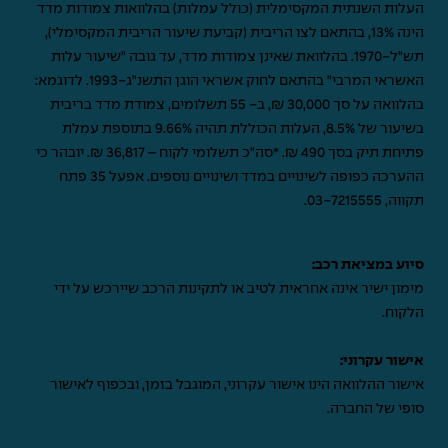
העלות השנתית המקסימלית (כולל עמלות) בהלוואות צמודות מדד
הינה 13%, בהתאם לצו הריבית (קביעת שיעור הריבית המקסימלי),
תש"ל-1970. בהלוואת שאינן צמודות מדד, עד גובה "שיעור עלות
האשראי המרבי" בהתאם לחוק אשראי הוגן התשנ"ג-1993. לדוגמא:
בהלוואה על סך 30,000 ₪, ב- 55 תשלומים, צמודת מדד בריבית
בשיעור של 8.5%, העלות הכוללת תהיה 9.66% בתוספת עמלת
פתיחת תיק בסך 490 ₪. *סה"כ תשלומי לקוח – 36,817 ₪. יובהר כי
ההערכה כפופה לשינויים במדד ושינויים נוספים. אפעל 35 פתח
תקווה,
03-7215555
.
סיוע במציאת רכב:
מימון ישיר אינה אחראית לטיב או לתקינות הרכב שיירכש על ידי
הלקוח.
אישור עקרוני:
אישור ההלוואה הינו אישור עקרוני, המוגבל בזמן, ובכפוף לאישור
סופי של החברה.