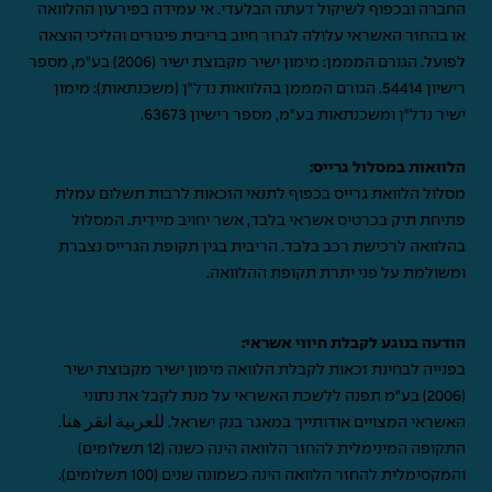
החברה ובכפוף לשיקול דעתה הבלעדי. אי עמידה בפירעון ההלוואה
או בהחזר האשראי עלולה לגרור חיוב בריבית פיגורים והליכי הוצאה
לפועל. הגורם המממן: מימון ישיר מקבוצת ישיר (2006) בע"מ, מספר
רישיון 54414. הגורם המממן בהלוואות נדל"ן (משכנתאות): מימון
ישיר נדל"ן ומשכנתאות בע"מ, מספר רישיון 63673.
הלוואות במסלול גרייס:
מסלול הלוואת גרייס בכפוף לתנאי הזכאות לרבות תשלום עמלת
פתיחת תיק בכרטיס אשראי בלבד, אשר יחויב מיידית. המסלול
בהלוואה לרכישת רכב בלבד. הריבית בגין תקופת הגרייס נצברת
ומשולמת על פני יתרת תקופת ההלוואה.
הודעה בנוגע לקבלת חיווי אשראי:
בפנייה לבחינת זכאות לקבלת הלוואה מימון ישיר מקבוצת ישיר
(2006) בע"מ תפנה ללשכת האשראי על מנת לקבל את נתוני
האשראי המצויים אודותייך במאגר בנק ישראל.
للعربية انقر هنا
.
התקופה המינימלית להחזר הלוואה הינה כשנה (12 תשלומים)
והמקסימלית להחזר הלוואה הינה כשמונה שנים (100 תשלומים).