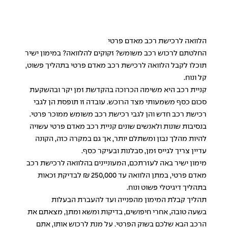
הלוואה לרכישת רכב מאדם פרטי
החלטתם לרכוש רכב משומש? זקוקים להלוואה? במימון ישיר
תוכלו לקבל הלוואה לרכישת רכב מאדם פרטי בתהליך פשוט,
קל ונוח.
קניית רכב היא משימה הכרוכה בהקדשת זמן יקר ובהשקעת
סכום כסף משמעותי מצד הרוכש. עובדה זו תופסת הן לגבי
רכישת רכב חדש והן לגבי רכישת רכב משומש ממוכר פרטי.
בנסיבות שונות ולאנשים שונים קניית רכב מאדם פרטי עשויה
להיות מהלך נבון ומשתלם יותר, אך גם במקרה כזה, הקונה
עדיין צריך לגייס זמן, סבלנות ובעיקר כסף.
מימון ישיר באה לעזרתכם, המעוניינים בהלוואה לרכישת רכב
מאדם פרטי, במתן הלוואה עד 250,000 ₪
לבדיקת זכאות
בתהליך דיגיטלי פשוט ונוח.
תהליך קבלת המימון מהפנייה ועד להעברת הבעלות
בשעה טובה, אחרי חיפושים, בדיקות ומשא ומתן, מצאתם את
הרכב הבא שלכם בשוק הפרטי. על מנת לרכוש אותו, אתם