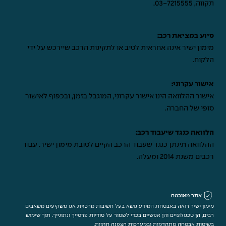
תקווה,
03-7215555
.
סיוע במציאת רכב:
מימון ישיר אינה אחראית לטיב או לתקינות הרכב שיירכש על ידי
הלקוח.
אישור עקרוני:
אישור ההלוואה הינו אישור עקרוני, המוגבל בזמן, ובכפוף לאישור
סופי של החברה.
הלוואה כנגד שיעבוד רכב:
ההלוואה תינתן כנגד שעבוד הרכב הקיים לטובת מימון ישיר. עבור
רכבים משנת 2014 ומעלה.
אתר מאובטח
מימון ישיר רואה באבטחת המידע נושא בעל חשיבות מרכזית אנו משקיעים משאבים
רבים, הן טכנולוגיים והן אנושיים בכדי לשמור על סודיות פרטייך ונתונייך. תוך שימוש
בשיטות אבטחה מתקדמות ובמערכות הצפנה חזקות.