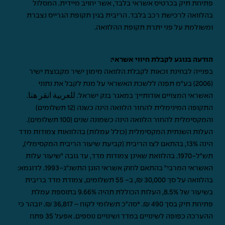
פתיחת תיק בכרטיס אשראי בלבד, אשר יחויב מיידית. המסלול
בהלוואה לרכישת רכב בלבד. הריבית בגין תקופת הגרייס נצברת
ומשולמת על פני יתרת תקופת ההלוואה.
הודעה בנוגע לקבלת חיווי אשראי:
בפנייה לבחינת זכאות לקבלת הלוואה מימון ישיר מקבוצת ישיר
(2006) בע"מ תפנה ללשכת האשראי על מנת לקבל את נתוני
האשראי המצויים אודותייך במאגר בנק ישראל.
للعربية انقر هنا
.
התקופה המינימלית להחזר הלוואה הינה כשנה (12 תשלומים)
והמקסימלית להחזר הלוואה הינה כשמונה שנים (100 תשלומים).
העלות השנתית המקסימלית (כולל עמלות) בהלוואות צמודות מדד
הינה 13%, בהתאם לצו הריבית (קביעת שיעור הריבית המקסימלי),
תש"ל-1970. בהלוואת שאינן צמודות מדד, עד גובה "שיעור עלות
האשראי המרבי" בהתאם לחוק אשראי הוגן התשנ"ג-1993. לדוגמא:
בהלוואה על סך 30,000 ₪, ב- 55 תשלומים, צמודת מדד בריבית
בשיעור של 8.5%, העלות הכוללת תהיה 9.66% בתוספת עמלת
פתיחת תיק בסך 490 ₪. *סה"כ תשלומי לקוח – 36,817 ₪. יובהר כי
ההערכה כפופה לשינויים במדד ושינויים נוספים. אפעל 35 פתח