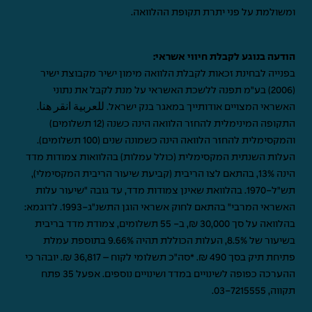
ומשולמת על פני יתרת תקופת ההלוואה.
הודעה בנוגע לקבלת חיווי אשראי:
בפנייה לבחינת זכאות לקבלת הלוואה מימון ישיר מקבוצת ישיר
(2006) בע"מ תפנה ללשכת האשראי על מנת לקבל את נתוני
האשראי המצויים אודותייך במאגר בנק ישראל.
للعربية انقر هنا
.
התקופה המינימלית להחזר הלוואה הינה כשנה (12 תשלומים)
והמקסימלית להחזר הלוואה הינה כשמונה שנים (100 תשלומים).
העלות השנתית המקסימלית (כולל עמלות) בהלוואות צמודות מדד
הינה 13%, בהתאם לצו הריבית (קביעת שיעור הריבית המקסימלי),
תש"ל-1970. בהלוואת שאינן צמודות מדד, עד גובה "שיעור עלות
האשראי המרבי" בהתאם לחוק אשראי הוגן התשנ"ג-1993. לדוגמא:
בהלוואה על סך 30,000 ₪, ב- 55 תשלומים, צמודת מדד בריבית
בשיעור של 8.5%, העלות הכוללת תהיה 9.66% בתוספת עמלת
פתיחת תיק בסך 490 ₪. *סה"כ תשלומי לקוח – 36,817 ₪. יובהר כי
ההערכה כפופה לשינויים במדד ושינויים נוספים. אפעל 35 פתח
תקווה,
03-7215555
.