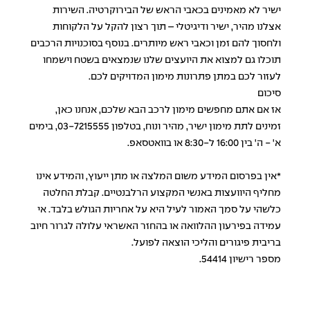
ישיר לא מאמינים בכאבי הראש של הבירוקרטיה. השירות
אצלנו מהיר, ישיר ודיגיטלי – תוך רצון להקל על הלקוחות
ולחסוך להם זמן וכאבי ראש מיותרים. בנוסף בסוכנויות הרכבים
תוכלו גם למצוא את היועצים שלנו שנמצאים בשטח וישמחו
לעזור לכם במתן פתרונות מימון המדויקים לכם.
סיכום
אז אם אתם מחפשים מימון לרכב הבא שלכם,
אנחנו כאן
,
זמינים לתת מימון ישיר, מהיר ונוח, בטלפון
03-7215555
, בימים
א' - ה' בין 16:00 ל-8:30 או בוואטסאפ.
*אין בפרסום המידע משום המלצה או מתן ייעוץ, והמידע אינו
מחליף היוועצות באנשי המקצוע הרלבנטיים. קבלת החלטה
כלשהי על סמך האמור לעיל היא על אחריות הגולש בלבד. אי
עמידה בפירעון ההלוואה או בהחזר האשראי עלולה לגרור חיוב
בריבית פיגורים והליכי הוצאה לפועל.
מספר רישיון 54414.