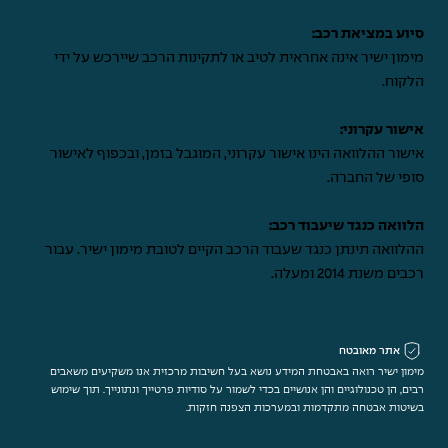
סיוע במציאת רכב:
מימון ישיר אינה אחראית לטיב או לתקינות הרכב שיירכש על ידי
הלקוח.
אישור עקרוני:
אישור ההלוואה הינו אישור עקרוני, המוגבל בזמן, ובכפוף לאישור
סופי של החברה.
הלוואה כנגד שיעבוד רכב:
ההלוואה תינתן כנגד שעבוד הרכב הקיים לטובת מימון ישיר. עבור
רכבים משנת 2014 ומעלה.
אתר מאובטח
מימון ישיר רואה באבטחת המידע נושא בעל חשיבות מרכזית אנו משקיעים משאבים
רבים, הן טכנולוגיים והן אנושיים בכדי לשמור על סודיות פרטייך ונתונייך. תוך שימוש
בשיטות אבטחה מתקדמות ובמערכות הצפנה חזקות.