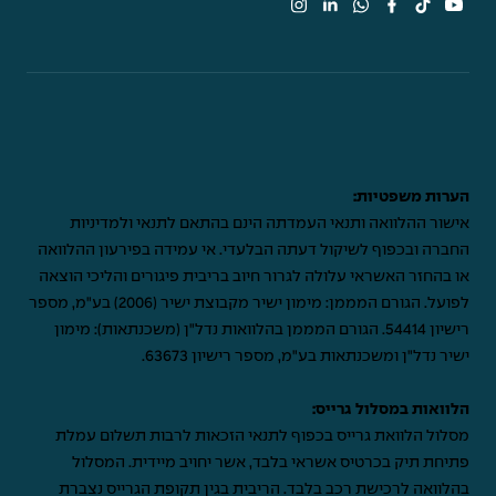
הערות משפטיות:
אישור ההלוואה ותנאי העמדתה הינם בהתאם לתנאי ולמדיניות
החברה ובכפוף לשיקול דעתה הבלעדי. אי עמידה בפירעון ההלוואה
או בהחזר האשראי עלולה לגרור חיוב בריבית פיגורים והליכי הוצאה
לפועל. הגורם המממן: מימון ישיר מקבוצת ישיר (2006) בע"מ, מספר
רישיון 54414. הגורם המממן בהלוואות נדל"ן (משכנתאות): מימון
ישיר נדל"ן ומשכנתאות בע"מ, מספר רישיון 63673.
הלוואות במסלול גרייס:
מסלול הלוואת גרייס בכפוף לתנאי הזכאות לרבות תשלום עמלת
פתיחת תיק בכרטיס אשראי בלבד, אשר יחויב מיידית. המסלול
בהלוואה לרכישת רכב בלבד. הריבית בגין תקופת הגרייס נצברת