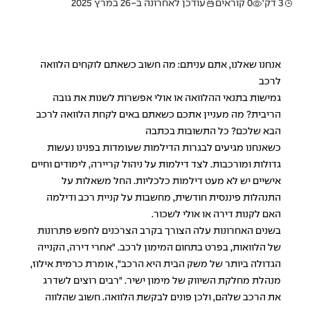
3 דק'
0 קוראים
עודכן לאחרונה ב-26 במרץ 2025
אנחנו שאלנו, אתם עניתם: מה חשוב כשאתם לוקחים הלוואה
לרכב
גמישות בתנאי ההלוואה או אולי אפשרות לשנות את גובה
הריבית? מה מעניין אתכם כשאתם באים לקחת הלוואה לרכב
הבא שלכם? כל התשובות בכתבה
כשאנחנו מגיעים לבגרות הדילמות שעומדות בפנינו נעשות
גדולות ומורכבות. לצד דילמות על ניהול קריירה, לימודים וחיים
אישיים יש לא מעט דילמות כלכליות. החל משאלות על
התנהלות פיננסית חודשית, מחשבות על קניית רכב ודילמה
האם לקנות דירה או אולי לשכור.
בשנים האחרונות עלה הצורך בקרב הצרכנים לחפש פתרונות
של הלוואות, בפרט בתחום המימון לרכב. "אחרי דירה, הקנייה
הגדולה ביותר של משק הבית היא הרכב", אומרת כרמית אילוז,
מנהלת מחלקת השיווק של מימון ישיר. "רבים רוצים לשדרג
את הרכב שלהם, ולכן פונים לבקשת הלוואה. חשוב שהלווה