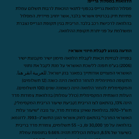
הלוואות במסלול גרייס:
מסלול הלוואת גרייס בכפוף לתנאי הזכאות לרבות תשלום עמלת
פתיחת תיק בכרטיס אשראי בלבד, אשר יחויב מיידית. המסלול
בהלוואה לרכישת רכב בלבד. הריבית בגין תקופת הגרייס נצברת
ומשולמת על פני יתרת תקופת ההלוואה.
הודעה בנוגע לקבלת חיווי אשראי:
בפנייה לבחינת זכאות לקבלת הלוואה מימון ישיר מקבוצת ישיר
(2006) בע"מ תפנה ללשכת האשראי על מנת לקבל את נתוני
האשראי המצויים אודותייך במאגר בנק ישראל.
للعربية انقر هنا
.
התקופה המינימלית להחזר הלוואה הינה כשנה (12 תשלומים)
והמקסימלית להחזר הלוואה הינה כשמונה שנים (100 תשלומים).
העלות השנתית המקסימלית (כולל עמלות) בהלוואות צמודות מדד
הינה 13%, בהתאם לצו הריבית (קביעת שיעור הריבית המקסימלי),
תש"ל-1970. בהלוואת שאינן צמודות מדד, עד גובה "שיעור עלות
האשראי המרבי" בהתאם לחוק אשראי הוגן התשנ"ג-1993. לדוגמא:
בהלוואה על סך 30,000 ₪, ב- 55 תשלומים, צמודת מדד בריבית
בשיעור של 8.5%, העלות הכוללת תהיה 9.66% בתוספת עמלת