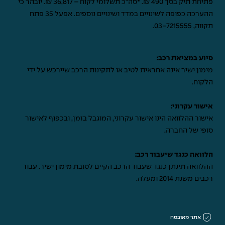
פתיחת תיק בסך 490 ₪. *סה"כ תשלומי לקוח – 36,817 ₪. יובהר כי
ההערכה כפופה לשינויים במדד ושינויים נוספים. אפעל 35 פתח
תקווה,
03-7215555
.
סיוע במציאת רכב:
מימון ישיר אינה אחראית לטיב או לתקינות הרכב שיירכש על ידי
הלקוח.
אישור עקרוני:
אישור ההלוואה הינו אישור עקרוני, המוגבל בזמן, ובכפוף לאישור
סופי של החברה.
הלוואה כנגד שיעבוד רכב:
ההלוואה תינתן כנגד שעבוד הרכב הקיים לטובת מימון ישיר. עבור
רכבים משנת 2014 ומעלה.
אתר מאובטח