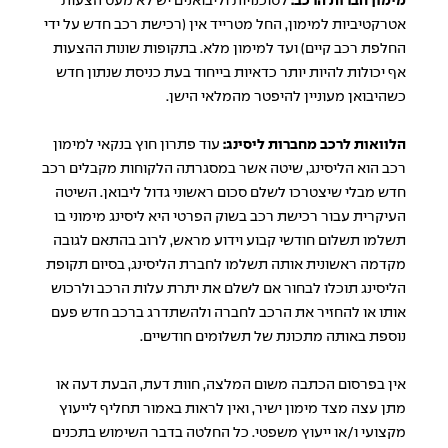
מימון חברות הרכב:
לסוכנויות וליבואנים יש לא מעט הצעות
אטרקטיביות למימון, החל מטרייד אין (רכישת רכב חדש על ידי
החלפת רכב קיים) ועד למימון מלא. בתקופות שונות ההצעות
אף יכולות להיות יותר כדאיות בייחוד בעת כניסת שנתון חדש
כשהיבואן מעוניין להיפטר מהמלאי הישן.
הלוואות לרכב מחברות ליסינג:
עוד פתרון חוץ בנקאי למימון
רכב הוא הליסינג, שיטה אשר במסגרתה הלקוחות מקבלים רכב
חדש מבלי שיצטרכו לשלם סכום ראשוני גדול ליבואן. השיטה
העיקרית עבור רכישת רכב בשוק הפרטי היא ליסינג מימוני בו
תשלמו תשלום חודשי קבוע וידוע מראש, לרוב בהתאם לגובה
מקדמה ראשונית אותה תשלמו לחברת הליסינג, בסיום תקופת
הליסינג תוכלו לבחור אם לשלם את יתרת עלות הרכב ולרכוש
אותו או להחזיר את הרכב לחברה ולהשתדרג ברכב חדש פעם
נוספת באותה מתכונת של תשלומים חודשיים.
אין בפרסום הכתבה משום המלצה, חוות דעת, הבעת דעה או
מתן עצה מצד מימון ישיר, ואין לראות באמור תחליף לייעוץ
מקצועי ו/או ייעוץ משפטי. כל החלטה בדבר השימוש בתכנים