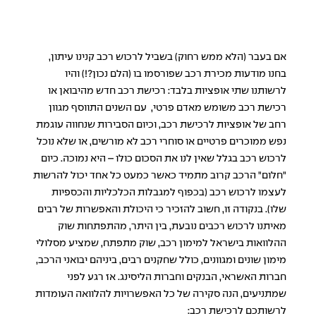
אם בעבר (הלא ממש רחוק) בשביל לרכוש רכב קנינו עיתון,
בחנו מודעות מכירת רכב שפורסמו בו (הלם נכון?!) והיו
לרשותנו שתי אופציות בלבד: רכישת רכב חדש מהיבואן או
רכישת רכב משומש מאדם פרטי, עם השנים התווסף מגוון
רחב של אופציות לרכישת רכב, וכיום הסבירות שנחווה עוגמת
נפש ממוכרים פרטיים או סוחרי רכב לא מורשים, או שלא נוכל
לרכוש רכב בגלל שאין לנו את הסכום כולו – היא נמוכה. כיום
"חלום" הרכב קרוב מתמיד כאשר כמעט כל אחד יכול להרשות
לעצמו לרכוש רכב (בכפוף למגבלות הכלכליות והכספיות
שלו). בנקודה זו, חשוב להזכיר כי היכולת והאפשרות של רבים
מאיתנו לרכוש רכבים נובעת, בין היתר, מהתפתחות שוק
ההלוואות בישראל למימון רכב, שוק מתפתח, שמציע מסלולי
מימון שונים ומגוונים, כולל שחקנים רבים, ביניהם יבואני הרכב,
חברות האשראי, הבנקים וחברות הליסינג. אז רגע לפני
שמתניעים, הנה סקירה של כל האפשרויות להלוואה העומדות
לרשותכם לרכישת רכב: