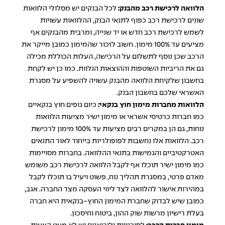
הלוואה לרכישת רכב מהבנק:
לכל הבנקים יש מסלולי הלוואות
שונים לרכישת רכב כפוף לתנאי הבנק, ההלוואות עשויות
לשמש לרכישת רכב חדש או יד שנייה, ומרבית מהבנקים אף
מציעים עד 100% מימון. חשוב לזכור שהמימון כמובן מייקר את
הרכב שכן נוסף לתשלום על הרכישה, העלות הכוללת מכילה
גם את הריביות השוטפות וההוצאות הנלוות. כמו כן יש לקחת
בחשבון שלקיחת הלוואה מהבנק עשויה להשפיע על מסגרת
האשראי שלכם בחשבון הבנק.
הלוואות מחברות מימון חוץ בנקאי:
כיום גופים חוץ בנקאיים
כמו חברות כרטיסי אשראי או מימון ישיר מציעות הלוואות
נוחות, גם הן במקרים רבים מציעות עד 100% מימון לרכישת
רכב. הלוואות אלו נחשבות לפופולריות בייחוד לאור התנאים
האטרקטיביים והגמישות בתנאי ההלוואה. בחברות מסויימות
כמו מימון ישיר תוכלו אף לקבל הלוואה לרכישת רכב משומש
מאדם פרטי, במסגרת תהליך נוח, פשוט ויעיל בו תוכלו לקבל
במהירות אישור להלוואה לצד ליווי העסקה מצד החברה. אגב,
כמובן שיש לבדוק שחברת המימון החוץ-בנקאית היא חברה
בעלת רישיון מרשות שוק ההון, ביטוח וחיסכון.