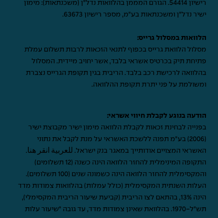
רישיון 54414. הגורם המממן בהלוואות נדל"ן (משכנתאות): מימון
ישיר נדל"ן ומשכנתאות בע"מ, מספר רישיון 63673.
הלוואות במסלול גרייס:
מסלול הלוואת גרייס בכפוף לתנאי הזכאות לרבות תשלום עמלת
פתיחת תיק בכרטיס אשראי בלבד, אשר יחויב מיידית. המסלול
בהלוואה לרכישת רכב בלבד. הריבית בגין תקופת הגרייס נצברת
ומשולמת על פני יתרת תקופת ההלוואה.
הודעה בנוגע לקבלת חיווי אשראי:
בפנייה לבחינת זכאות לקבלת הלוואה מימון ישיר מקבוצת ישיר
(2006) בע"מ תפנה ללשכת האשראי על מנת לקבל את נתוני
האשראי המצויים אודותייך במאגר בנק ישראל.
للعربية انقر هنا
.
התקופה המינימלית להחזר הלוואה הינה כשנה (12 תשלומים)
והמקסימלית להחזר הלוואה הינה כשמונה שנים (100 תשלומים).
העלות השנתית המקסימלית (כולל עמלות) בהלוואות צמודות מדד
הינה 13%, בהתאם לצו הריבית (קביעת שיעור הריבית המקסימלי),
תש"ל-1970. בהלוואת שאינן צמודות מדד, עד גובה "שיעור עלות