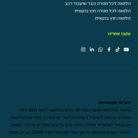
הלוואה לכל מטרה כנגד שיעבוד רכב
הלוואה לכל מטרה חוץ בנקאית
הלוואה חוץ בנקאית
עקבו אחרינו
הערות משפטיות:
אישור ההלוואה ותנאי העמדתה הינם בהתאם לתנאי ולמדיניות
החברה ובכפוף לשיקול דעתה הבלעדי. אי עמידה בפירעון ההלוואה
או בהחזר האשראי עלולה לגרור חיוב בריבית פיגורים והליכי הוצאה
לפועל. הגורם המממן: מימון ישיר מקבוצת ישיר (2006) בע"מ, מספר