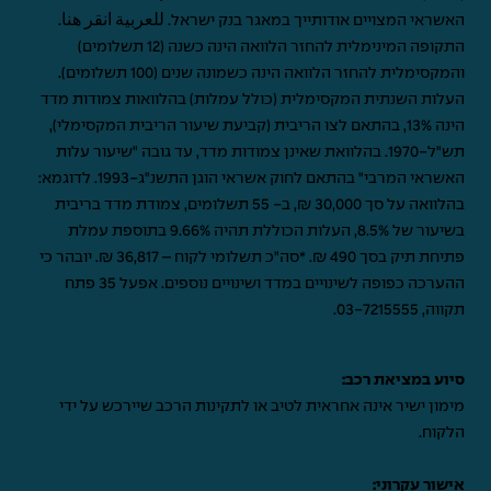
האשראי המצויים אודותייך במאגר בנק ישראל.
للعربية انقر هنا
.
התקופה המינימלית להחזר הלוואה הינה כשנה (12 תשלומים)
והמקסימלית להחזר הלוואה הינה כשמונה שנים (100 תשלומים).
העלות השנתית המקסימלית (כולל עמלות) בהלוואות צמודות מדד
הינה 13%, בהתאם לצו הריבית (קביעת שיעור הריבית המקסימלי),
תש"ל-1970. בהלוואת שאינן צמודות מדד, עד גובה "שיעור עלות
האשראי המרבי" בהתאם לחוק אשראי הוגן התשנ"ג-1993. לדוגמא:
בהלוואה על סך 30,000 ₪, ב- 55 תשלומים, צמודת מדד בריבית
בשיעור של 8.5%, העלות הכוללת תהיה 9.66% בתוספת עמלת
פתיחת תיק בסך 490 ₪. *סה"כ תשלומי לקוח – 36,817 ₪. יובהר כי
ההערכה כפופה לשינויים במדד ושינויים נוספים. אפעל 35 פתח
תקווה,
03-7215555
.
סיוע במציאת רכב:
מימון ישיר אינה אחראית לטיב או לתקינות הרכב שיירכש על ידי
הלקוח.
אישור עקרוני: