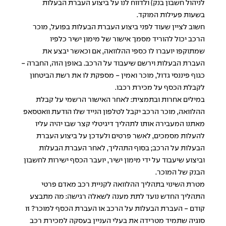
לניהול חשבון בנק) ולדווח לנו על ביצוע העברת הבעלות
בשעות פעילות המוקד.
חשוב לציין שעוד לפני ביצוע העברת הבעלות בפועל, מוכר
הרכב יכול להוריד מסמך אישור של מימון ישיר כלפיו
שמתוקפו יועברו לו כספי ההלוואה, אם וכאשר יבצע את
העברת הבעלות וירשם שיעבוד על הרכב. באופן הזה, החברה -
כגוף פיננסי גדול, מוכר ואמין - מספקת לו את רשת הביטחון
לקבלת הכסף על מכירת רכבו.
במילים אחרות ובתמצית: לאחר האישור הרשמי על קבלת
ההלוואה, מוכר הרכב יקבל לטלפון הנייד שלו הודעת וואטסאפ
מאתנו המעבירה אותו לתהליך דיגיטלי קצר שבו יהיה עליו
להעלות מסמכים, לאשר פרטים ולעדכן על ביצוע העברת
הבעלות על הרכב; בסוף התהליך, לאחר העברת הבעלות
וביצוע שיעבוד על ידי מימון ישיר, יועבר הכסף ישירות לחשבון
הבנק של המוכר.
מטרת השינוי בתהליך ההלוואה לקניית רכב מאדם פרטי
התהליך החדש נועד לתת מענה לשאלה רגישה: מה מתבצע
קודם - העברת הבעלות על הרכב או העברת הכסף למוכר? זו
סוגיה שתמיד מטרידה את בעלי העניין בעסקה למכירת רכב