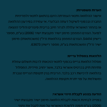
הערות משפטיות:
אישור ההלוואה ותנאי העמדתה הינם בהתאם לתנאי ולמדיניות
החברה ובכפוף לשיקול דעתה הבלעדי. אי עמידה בפירעון ההלוואה
או בהחזר האשראי עלולה לגרור חיוב בריבית פיגורים והליכי הוצאה
לפועל. הגורם המממן: מימון ישיר מקבוצת ישיר (2006) בע"מ, מספר
רישיון 54414. הגורם המממן בהלוואות נדל"ן (משכנתאות): מימון
ישיר נדל"ן ומשכנתאות בע"מ, מספר רישיון 63673.
הלוואות במסלול גרייס:
מסלול הלוואת גרייס בכפוף לתנאי הזכאות לרבות תשלום עמלת
פתיחת תיק בכרטיס אשראי בלבד, אשר יחויב מיידית. המסלול
בהלוואה לרכישת רכב בלבד. הריבית בגין תקופת הגרייס נצברת
ומשולמת על פני יתרת תקופת ההלוואה.
הודעה בנוגע לקבלת חיווי אשראי:
בפנייה לבחינת זכאות לקבלת הלוואה מימון ישיר מקבוצת ישיר
(2006) בע"מ תפנה ללשכת האשראי על מנת לקבל את נתוני