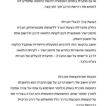
אז גם מנקרת במוחנו האופציה להשיג הלוואה שתסייע לנו
לממש את רכישת הרכב תוך זמן קצר.
הצעת ערך לבעלי חברות
כחלק מהגדלת הצעת הערך ללקוחות פוטנציאלים, חברת
מימון ישיר מאפשרת לכם לקחת הלוואה לרכב ולרשום אותו
על חשבון העסק.
חשוב בהקשר הזה להדגיש: התועלת הייחודית שמקבל הלקוח
כתוצאה מהשירות החדש של מימון ישיר - לקיחת
הלוואה
לרכב
ורישומו על שם החברה - מיועדת לבעלים של חברות
בע"מ בלבד.
הטבות מס והוצאות מוכרות
יתרון חשוב של רישום הרכב על שם החברה הוא החשבתו
כהוצאה מוכרת בעסק (כלומר השימוש בו עונה על צורך עסקי)
לאורך מספר שנים. המשמעות המעשית היא הכרה בצורכי מס
על הוצאות הנובעות בדרך כלל מתשלום על רכיב הריבית
ברכישת הרכב.