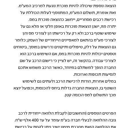
הוצאה נוספת שיכולה להיות מוכרת נוגעת למרכיב המע"מ.
זאת אומרת, תשלום המע"מ, המתווסף לעלות הכוללת על
רכישת רכבים מסחריים, ייחשב כהוצאה מוכרת במס.
יתרה מזו, ישנן הוצאות מוכרות באופן חלקי או מלא גם על
שימוש שוטף ברכב ולא רק על רכישתו הן לצורכי מס והן
לצורכי מע"מ בהתאם למאפיינים הייחודיים של העסק; כלומר
גם הוצאות על דלק, טיפולים ותיקונים נדרשים במוסך, ביטוחים
וטסטים יכולות להיות מוכרות במס, אם השימוש ברכב הוא
לצורכי עבודה. בהקשר זה, יש לציין כי רישום הרכב על שם
החברה הופך למשתלם במיוחד, כאשר הרכב משמש אתכם
לנסיעות תכופות וארוכות.
במלים אחרות, הודות לרכישת הרכב ולעתים גם לשימוש
השוטף בו, הוצאות החברה גדלות ביחס להכנסות, וכפועל יוצא
מכך התשלום למס הכנסה קטֵן.
הפרטים הנוספים (והחשובים) לקבלת הלוואה ייחודית לרכב
גובה ההלוואה לבעלי חברה בע"מ עומד על עד 400 אלף ש"ח.
את ההלוואה הזאת מחברת מימון ישיר ניתן לקחת על רכישת