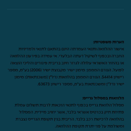
הערות משפטיות:
אישור ההלוואה ותנאי העמדתה הינם בהתאם לתנאי ולמדיניות
החברה ובכפוף לשיקול דעתה הבלעדי. אי עמידה בפירעון ההלוואה
או בהחזר האשראי עלולה לגרור חיוב בריבית פיגורים והליכי הוצאה
לפועל. הגורם המממן: מימון ישיר מקבוצת ישיר (2006) בע"מ, מספר
רישיון 54414. הגורם המממן בהלוואות נדל"ן (משכנתאות): מימון
ישיר נדל"ן ומשכנתאות בע"מ, מספר רישיון 63673.
הלוואות במסלול גרייס:
מסלול הלוואת גרייס בכפוף לתנאי הזכאות לרבות תשלום עמלת
פתיחת תיק בכרטיס אשראי בלבד, אשר יחויב מיידית. המסלול
בהלוואה לרכישת רכב בלבד. הריבית בגין תקופת הגרייס נצברת
ומשולמת על פני יתרת תקופת ההלוואה.