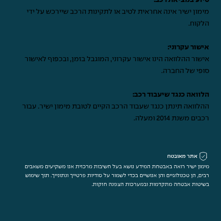
סיוע במציאת רכב:
מימון ישיר אינה אחראית לטיב או לתקינות הרכב שיירכש על ידי
הלקוח.
אישור עקרוני:
אישור ההלוואה הינו אישור עקרוני, המוגבל בזמן, ובכפוף לאישור
סופי של החברה.
הלוואה כנגד שיעבוד רכב:
ההלוואה תינתן כנגד שעבוד הרכב הקיים לטובת מימון ישיר. עבור
רכבים משנת 2014 ומעלה.
אתר מאובטח
מימון ישיר רואה באבטחת המידע נושא בעל חשיבות מרכזית אנו משקיעים משאבים
רבים, הן טכנולוגיים והן אנושיים בכדי לשמור על סודיות פרטייך ונתונייך. תוך שימוש
בשיטות אבטחה מתקדמות ובמערכות הצפנה חזקות.