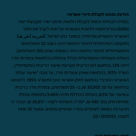
הודעה בנוגע לקבלת חיווי אשראי:
בפנייה לבחינת זכאות לקבלת הלוואה מימון ישיר מקבוצת ישיר
(2006) בע"מ תפנה ללשכת האשראי על מנת לקבל את נתוני
האשראי המצויים אודותייך במאגר בנק ישראל.
للعربية انقر هنا
.
התקופה המינימלית להחזר הלוואה הינה כשנה (12 תשלומים)
והמקסימלית להחזר הלוואה הינה כשמונה שנים (100 תשלומים).
העלות השנתית המקסימלית (כולל עמלות) בהלוואות צמודות מדד
הינה 13%, בהתאם לצו הריבית (קביעת שיעור הריבית המקסימלי),
תש"ל-1970. בהלוואת שאינן צמודות מדד, עד גובה "שיעור עלות
האשראי המרבי" בהתאם לחוק אשראי הוגן התשנ"ג-1993. לדוגמא:
בהלוואה על סך 30,000 ₪, ב- 55 תשלומים, צמודת מדד בריבית
בשיעור של 8.5%, העלות הכוללת תהיה 9.66% בתוספת עמלת
פתיחת תיק בסך 490 ₪. *סה"כ תשלומי לקוח – 36,817 ₪. יובהר כי
ההערכה כפופה לשינויים במדד ושינויים נוספים. אפעל 35 פתח
תקווה,
03-7215555
.