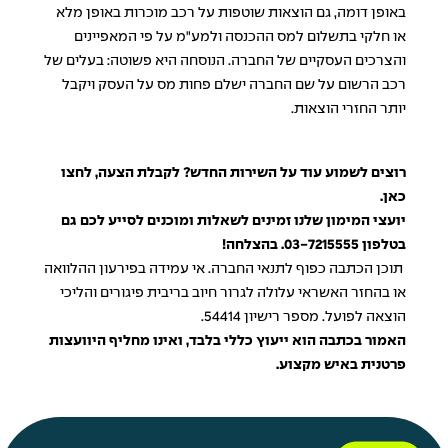
באופן דומה, גם הוצאות שוטפות על רכב מוכרות באופן מלא
או חלקי בתשלום למס ההכנסה ולמע"מ על פי המאפיינים
והצרכים העסקיים של החברה. הנוסחה היא פשוטה: בעלים של
רכב הרשום על שם החברה ישלם פחות מס על העסק ויקבל
יותר החזרי הוצאות.
רוצים לשמוע עוד על השירות החדש? לקבלת הצעה,
לחצו
כאן
.
יועצי המימון שלנו זמינים לשאלות ומוכנים לסייע לכם גם
בטלפון
03-7215555
. בהצלחה!
תוכן הכתבה כפוף לתנאי החברה. אי עמידה בפירעון ההלוואה
או בהחזר האשראי עלולה לגרור חיוב בריבית פיגורים והליכי
הוצאה לפועל. מספר רישיון 54414.
האמור בכתבה הוא ייעוץ כללי בלבד, ואינו מחליף היוועצות
פרטנית באיש מקצוע.