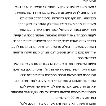
המיטבית.
למעט מאוד אנשים יש זמן להתעסק בלחפש את הרכב הבא
שלהם, ואם לרגע חשבתם שעשיתם כברת דרך משמעותית
בכך שהגעתם סוף סוף להחלטה על סוג הרכב שבו אתם
מעוניינים, מהר מאוד תגלו שזוהי רק ההתחלה. שוק הרכב
מוצף כיום במגוון עצום של אפשרויות רכישת רכב: אפשר
לקנות רכב חדש או יד שנייה מסוכנות, אפשר ללכת על קניית
רכב יד שניה מאדם פרטי, קניית רכב מליסינג או קניית רכב יד
ראשונה מהשכרה. בחלק מן המקרים, תצטרכו גם
מימון לרכב
,
שידרוש מכם בירורים נוספים לגבי הגורם ממנו תיקחו הלוואה
לרכישת רכב.
פיצוח המשימה: פתרון מציאת הרכב והמימון של מימון ישיר
חברת מימון ישיר מפשטת את התהליך ותסייע לכם במלאכה
המורכבת של מציאת הרכב. במסגרת שירות חינמי וללא
התחייבות שהחברה נותנת, היא תסייע לכם לאתר את הרכב
שאתם מחפשים, ואם תזדקקו לכך – היא אף תסייע לכם
במימונו באמצעות הלוואה בסכום של עד 400,000 ₪ ופירעונה
בפריסה של עד 100 תשלומים.
החברה מעניקה את השירות האטרקטיבי הזה לכם ולכל