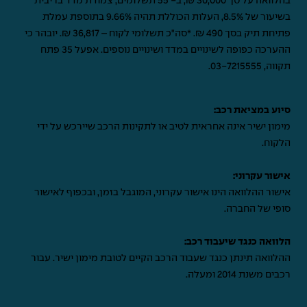
בהלוואה על סך 30,000 ₪, ב- 55 תשלומים, צמודת מדד בריבית
בשיעור של 8.5%, העלות הכוללת תהיה 9.66% בתוספת עמלת
פתיחת תיק בסך 490 ₪. *סה"כ תשלומי לקוח – 36,817 ₪. יובהר כי
ההערכה כפופה לשינויים במדד ושינויים נוספים. אפעל 35 פתח
תקווה,
03-7215555
.
סיוע במציאת רכב:
מימון ישיר אינה אחראית לטיב או לתקינות הרכב שיירכש על ידי
הלקוח.
אישור עקרוני:
אישור ההלוואה הינו אישור עקרוני, המוגבל בזמן, ובכפוף לאישור
סופי של החברה.
הלוואה כנגד שיעבוד רכב:
ההלוואה תינתן כנגד שעבוד הרכב הקיים לטובת מימון ישיר. עבור
רכבים משנת 2014 ומעלה.