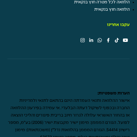
הלוואה לכל מטרה חוץ בנקאית
הלוואה חוץ בנקאית
עקבו אחרינו
הערות משפטיות:
אישור ההלוואה ותנאי העמדתה הינם בהתאם לתנאי ולמדיניות
החברה ובכפוף לשיקול דעתה הבלעדי. אי עמידה בפירעון ההלוואה
או בהחזר האשראי עלולה לגרור חיוב בריבית פיגורים והליכי הוצאה
לפועל. הגורם המממן: מימון ישיר מקבוצת ישיר (2006) בע"מ, מספר
רישיון 54414. הגורם המממן בהלוואות נדל"ן (משכנתאות): מימון