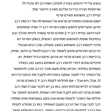
בוצע על ידי היבואן בצורה תקינה, ושהרכב לא קיבל ולו
שריטונת זעירה בדרכו אליכם מארץ הייצור שלו.
קניית רכב משומש מאדם פרטי
ישנם אנשים המוותרים מראש על האפשרות של רכישת רכב
חדש, ומעדיפים לחפש בשוק הפרטי רכב יד שניה שמתאים
לצרכיהם. קניית רכב יד 2 מאדם פרטי עשויה להיות מהלך נבון
בנסיבות שונות ולאנשים מסוימים. ראשית, בשוק הפרטי יש
סיכוי למצוא רכב משומש במצב מעולה, שכן רבים מבעלי
הרכבים הפרטיים נוטים לשמור על רכבם ולטפל בו היטב. שנית,
ברכישת רכב מאדם פרטי יש מרחב מיקוח גדול יחסית. יש
סיכויים טובים למדי להשיג רכב משומש במצב טוב במחיר
משתלם במיוחד, מכיוון שלא פעם מוכר הרכב מוכן להתפשר
על המחיר כדי לסגור עסקה במהירות ולקבל את הכסף הדרוש
לו. אבל, ויש אבל - אם תחליטו לקנות רכב יד 2 מאדם פרטי,
תצטרכו לגייס סבלנות וזמן. כמו כן, יש לזכור שברכישת רכב
מאדם פרטי לא ניתן לקבל אחריות רשמית. תיאלצו לסמוך על
מילתו של המוכר ולקוות שהוא אכן נוקט בשקיפות ואינו מסתיר
דבר לגבי עברו של הרכב ומצבו האמיתי. כמו כן מומלץ לקחת
את הרכב לנסיעת מבחן ובדיקה במוסך. בגזרת התשלום חשוב