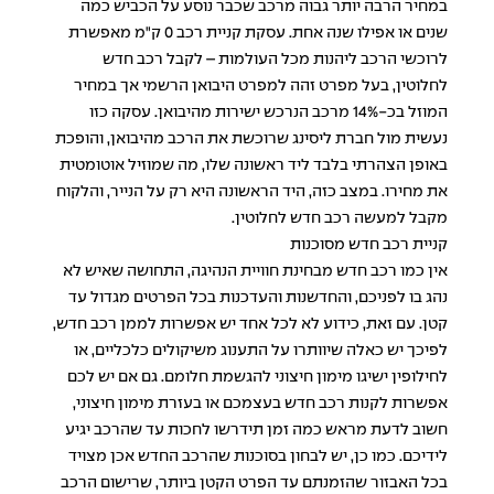
במחיר הרבה יותר גבוה מרכב שכבר נוסע על הכביש כמה
שנים או אפילו שנה אחת. עסקת קניית רכב 0 ק"מ מאפשרת
לרוכשי הרכב ליהנות מכל העולמות – לקבל רכב חדש
לחלוטין, בעל מפרט זהה למפרט היבואן הרשמי אך במחיר
המוזל בכ-14% מרכב הנרכש ישירות מהיבואן. עסקה כזו
נעשית מול חברת ליסינג שרוכשת את הרכב מהיבואן, והופכת
באופן הצהרתי בלבד ליד ראשונה שלו, מה שמוזיל אוטומטית
את מחירו. במצב כזה, היד הראשונה היא רק על הנייר, והלקוח
מקבל למעשה רכב חדש לחלוטין.
קניית רכב חדש מסוכנות
אין כמו רכב חדש מבחינת חוויית הנהיגה, התחושה שאיש לא
נהג בו לפניכם, והחדשנות והעדכנות בכל הפרטים מגדול עד
קטן. עם זאת, כידוע לא לכל אחד יש אפשרות לממן רכב חדש,
לפיכך יש כאלה שיוותרו על התענוג משיקולים כלכליים, או
לחילופין ישיגו מימון חיצוני להגשמת חלומם. גם אם יש לכם
אפשרות לקנות רכב חדש בעצמכם או בעזרת מימון חיצוני,
חשוב לדעת מראש כמה זמן תידרשו לחכות עד שהרכב יגיע
לידיכם. כמו כן, יש לבחון בסוכנות שהרכב החדש אכן מצויד
בכל האבזור שהזמנתם עד הפרט הקטן ביותר, שרישום הרכב