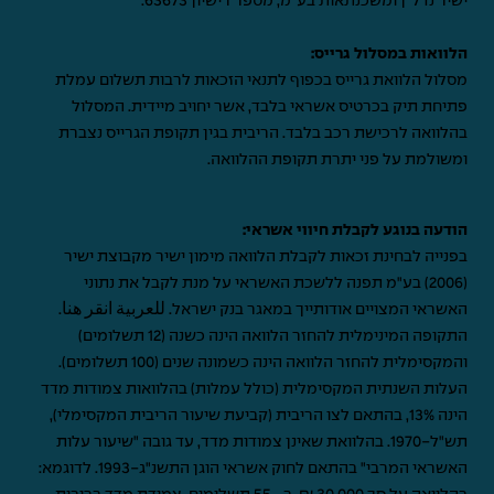
ישיר נדל"ן ומשכנתאות בע"מ, מספר רישיון 63673.
הלוואות במסלול גרייס:
מסלול הלוואת גרייס בכפוף לתנאי הזכאות לרבות תשלום עמלת
פתיחת תיק בכרטיס אשראי בלבד, אשר יחויב מיידית. המסלול
בהלוואה לרכישת רכב בלבד. הריבית בגין תקופת הגרייס נצברת
ומשולמת על פני יתרת תקופת ההלוואה.
הודעה בנוגע לקבלת חיווי אשראי:
בפנייה לבחינת זכאות לקבלת הלוואה מימון ישיר מקבוצת ישיר
(2006) בע"מ תפנה ללשכת האשראי על מנת לקבל את נתוני
האשראי המצויים אודותייך במאגר בנק ישראל.
للعربية انقر هنا
.
התקופה המינימלית להחזר הלוואה הינה כשנה (12 תשלומים)
והמקסימלית להחזר הלוואה הינה כשמונה שנים (100 תשלומים).
העלות השנתית המקסימלית (כולל עמלות) בהלוואות צמודות מדד
הינה 13%, בהתאם לצו הריבית (קביעת שיעור הריבית המקסימלי),
תש"ל-1970. בהלוואת שאינן צמודות מדד, עד גובה "שיעור עלות
האשראי המרבי" בהתאם לחוק אשראי הוגן התשנ"ג-1993. לדוגמא: