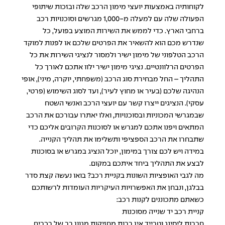
לקוחותיה באמצעות יועצי מימון הרכב שלה ובזכות שיתופי
הפעולה שלה עם למעלה מ-1,000 מגרשים וסוכנויות רכב
ברחבי הארץ. כדי לממש את השירות המוצע בפועל, כל
שנדרש מכם הוא להשאיר את הפרטים שלכם או לפנות למוקד
הרכב הטלפוני של מימון ישיר ולמסור לנציגי השירות את כל
הפרטים הרלוונטיים. נציגי מימון ישיר ילוו אתכם לאורך כל
התהליך – החל מבחירת סוג הרכב (משפחתי, יוקרה, מיני), אופי
הנהיגה שלכם (בעיר או מחוץ לעיר), ועד לסוג השימוש (פרטי,
עסקי). הנציגים ייצרו קשר עם יועצי הרכב ואנשי השטח
שבמגרשי המכוניות ובסוכנויות, ואלו יאתרו עבורכם את הרכב
המתאים ויפנו אתכם למגרש או לסוכנות הקרובים אליכם כדי
שתבחרו את הרכב הספציפי ותשלימו את תהליך הקנייה.
במידה ויש לכם צורך במימון, יוכל הנציג במגרש או בסוכנות
לבצע את התהליך ביחד איתכם במקום.
מה לגבי האופציות השונות בקניית רכב? בואו נעשה קצת סדר
בבלגן, ונבחן את האפשרויות העיקריות העומדות לרשותכם
כשאתם מתכוננים לקנות רכב:
קניית רכב יד שנייה מסוכנות
חברות ליסינג וטרייד אין רבות מחזיקות מגוון רב של רכבים