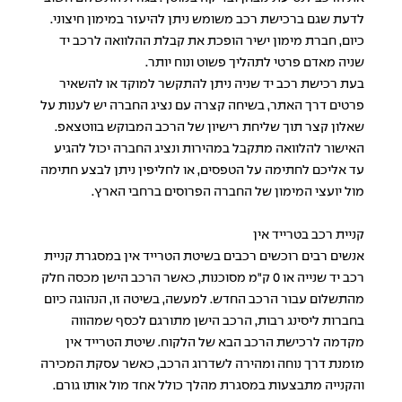
לדעת שגם ברכישת רכב משומש ניתן להיעזר במימון חיצוני.
כיום, חברת מימון ישיר הופכת את קבלת ההלוואה לרכב יד
שניה מאדם פרטי לתהליך פשוט ונוח יותר.
בעת רכישת רכב יד שניה ניתן להתקשר למוקד או להשאיר
פרטים דרך האתר, בשיחה קצרה עם נציג החברה יש לענות על
שאלון קצר תוך שליחת רישיון של הרכב המבוקש בווטצאפ.
האישור להלוואה מתקבל במהירות ונציג החברה יכול להגיע
עד אליכם לחתימה על הטפסים, או לחליפין ניתן לבצע חתימה
מול יועצי המימון של החברה הפרוסים ברחבי הארץ.
קניית רכב בטרייד אין
אנשים רבים רוכשים רכבים בשיטת הטרייד אין במסגרת קניית
רכב יד שנייה או 0 ק"מ מסוכנות, כאשר הרכב הישן מכסה חלק
מהתשלום עבור הרכב החדש. למעשה, בשיטה זו, הנהוגה כיום
בחברות ליסינג רבות, הרכב הישן מתורגם לכסף שמהווה
מקדמה לרכישת הרכב הבא של הלקוח. שיטת הטרייד אין
מזמנת דרך נוחה ומהירה לשדרוג הרכב, כאשר עסקת המכירה
והקנייה מתבצעות במסגרת מהלך כולל אחד מול אותו גורם.