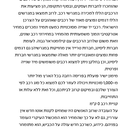
שהוחכרו לחברות ועסקים, ובסוף התקופה, הן מציעות את
הרכבים הללו למכירה במגרשי רכב. לרוב תמצאו במגרשים
הללו דגמים נפוצים מאוד של רכבים שאהובים על הצרכן
הישראלי. רכבי יד שנייה מסוכנויות כמעט תמיד נמכרים במחיר
אטרקטיבי ונמוך משמעותית מהמחיר במחירוני רכב שונים,
וזאת משום שלרוב הרכבים עם קילומטראז' גבוה. לעומת
חברות ליסינג, חברות טרייד אין מחזיקות במגרשיהן גם דגמים
פחות נפוצים ומאובזרים יותר מאלה שתמצאו במגרשי חברות
ליסינג, וכן בחלקן ניתן למצוא רכבים משומשים מיד שנייה
ופרטית.
מימון ישיר פועלת בפריסה רחבה בכל הארץ מול יותר
מ-1,000 סוכנויות ויכולה לעזור לכם למצוא כל סוג רכב לפי
הצורך שלכם ובמיקום קרוב לביתכם, וכל זאת ללא עלות או
התחייבות.
קניית רכב 0 ק"מ
על העובדה שרוב האנשים היו שמחים לקנות אוטו חדש אין
עוררין, גם לא על כך שהמחיר הוא המכשול העיקרי העומד
בפניהם. כידוע, כשרכב חדש עולה על הכביש, הוא מתומחר