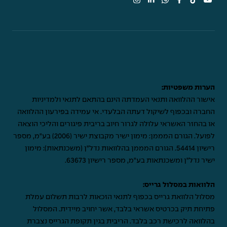
הערות משפטיות:
אישור ההלוואה ותנאי העמדתה הינם בהתאם לתנאי ולמדיניות
החברה ובכפוף לשיקול דעתה הבלעדי. אי עמידה בפירעון ההלוואה
או בהחזר האשראי עלולה לגרור חיוב בריבית פיגורים והליכי הוצאה
לפועל. הגורם המממן: מימון ישיר מקבוצת ישיר (2006) בע"מ, מספר
רישיון 54414. הגורם המממן בהלוואות נדל"ן (משכנתאות): מימון
ישיר נדל"ן ומשכנתאות בע"מ, מספר רישיון 63673.
הלוואות במסלול גרייס:
מסלול הלוואת גרייס בכפוף לתנאי הזכאות לרבות תשלום עמלת
פתיחת תיק בכרטיס אשראי בלבד, אשר יחויב מיידית. המסלול
בהלוואה לרכישת רכב בלבד. הריבית בגין תקופת הגרייס נצברת