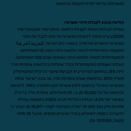
ומשולמת על פני יתרת תקופת ההלוואה.
הודעה בנוגע לקבלת חיווי אשראי:
בפנייה לבחינת זכאות לקבלת הלוואה מימון ישיר מקבוצת ישיר
(2006) בע"מ תפנה ללשכת האשראי על מנת לקבל את נתוני
האשראי המצויים אודותייך במאגר בנק ישראל.
للعربية انقر هنا
.
התקופה המינימלית להחזר הלוואה הינה כשנה (12 תשלומים)
והמקסימלית להחזר הלוואה הינה כשמונה שנים (100 תשלומים).
העלות השנתית המקסימלית (כולל עמלות) בהלוואות צמודות מדד
הינה 13%, בהתאם לצו הריבית (קביעת שיעור הריבית המקסימלי),
תש"ל-1970. בהלוואת שאינן צמודות מדד, עד גובה "שיעור עלות
האשראי המרבי" בהתאם לחוק אשראי הוגן התשנ"ג-1993. לדוגמא:
בהלוואה על סך 30,000 ₪, ב- 55 תשלומים, צמודת מדד בריבית
בשיעור של 8.5%, העלות הכוללת תהיה 9.66% בתוספת עמלת
פתיחת תיק בסך 490 ₪. *סה"כ תשלומי לקוח – 36,817 ₪. יובהר כי
ההערכה כפופה לשינויים במדד ושינויים נוספים. אפעל 35 פתח
תקווה,
03-7215555
.