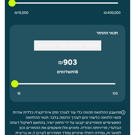
15000 ₪ מחיר נמוך ביותר
400000 ₪ מחיר גבוה ביותר
₪
15,000
₪
400,000
תנאי ההחזר
מומלץ
להחזיר מהר
החזר נמוך
903
₪
18
תשלומים
18 תשלומים נמוך ביותר
100 תשלומים גבוה ביותר
18
100
מחשבון ההלוואה מהווה כלי עזר לצורך מתן אינדיקציה כללית אודות
תנאי הלוואה כלשהי והם לצורך הדגמה בלבד. תנאי ההלוואה
הספציפיים והמחייבים יקבעו על ידי מימון ישיר, בהתאם לשיקול דעתה
הבלעדי, מדיניותה ונהליה. נתונים אלו משקפים את ההחזרים נכון
למועד זה, במידה ויחולו שינויים במדד המחירים לצרכן ו/ או בריבית