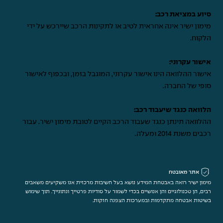
סיוע במציאת רכב:
מימון ישיר אינה אחראית לטיב או לתקינות הרכב שיירכש על ידי
הלקוח.
אישור עקרוני:
אישור ההלוואה הינו אישור עקרוני, המוגבל בזמן, ובכפוף לאישור
סופי של החברה.
הלוואה כנגד שיעבוד רכב:
ההלוואה תינתן כנגד שעבוד הרכב הקיים לטובת מימון ישיר. עבור
רכבים משנת 2014 ומעלה.
אתר מאובטח
מימון ישיר רואה באבטחת המידע נושא בעל חשיבות מרכזית אנו משקיעים משאבים
רבים, הן טכנולוגיים והן אנושיים בכדי לשמור על סודיות פרטייך ונתונייך. תוך שימוש
בשיטות אבטחה מתקדמות ובמערכות הצפנה חזקות.