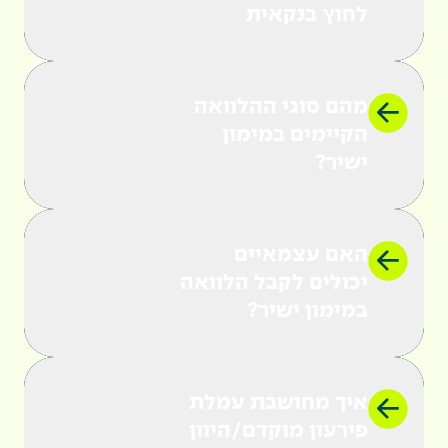
הגדרות:
הלוואה לרכישת רכב מסוכנות או
לחוץ בנקאית
מאדם פרטי
הלוואות לכל מטרה כנגד שעבוד רכב
מהם סוגי ההלוואה
הקיימים במימון
ישיר?
הערות נוספות:
ככל שההלוואה צמודה למדד המחירים לצרכן, אזי
האם עצמאיים
גם תשלומי ההלוואה שטרם נפרעו בהתאם ללוח
יכולים לקבל הלוואה
הסילוקין, וגם יתרת קרן ההלוואה בתוספת
במימון ישיר?
הריבית הצבורה, תוצמדנה שתיהן למדד המחירים
לצרכן הידוע נכון למועד הפירעון המוקדם.
ככל שמועד הפירעון המוקדם אינו מיד לאחר
איך מחושבת עמלת
ביצוע תשלום, הרי שהערך הנוכחי של תשלומי
פירעון מוקדם/היוון
ההלוואה שטרם נפרעו בהתאם ללוח הסילוקין