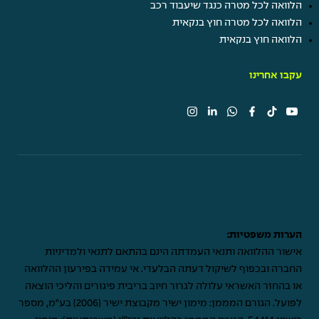
הלוואה לכל מטרה כנגד שיעבוד רכב
הלוואה לכל מטרה חוץ בנקאית
הלוואה חוץ בנקאית
עקבו אחרינו
הערות משפטיות:
אישור ההלוואה ותנאי העמדתה הינם בהתאם לתנאי ולמדיניות
החברה ובכפוף לשיקול דעתה הבלעדי. אי עמידה בפירעון ההלוואה
או בהחזר האשראי עלולה לגרור חיוב בריבית פיגורים והליכי הוצאה
לפועל. הגורם המממן: מימון ישיר מקבוצת ישיר (2006) בע"מ, מספר