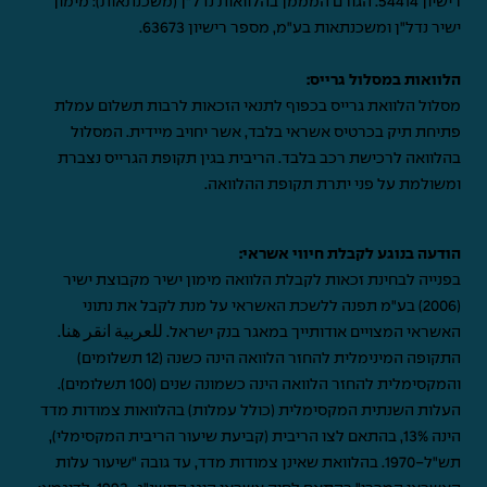
רישיון 54414. הגורם המממן בהלוואות נדל"ן (משכנתאות): מימון
ישיר נדל"ן ומשכנתאות בע"מ, מספר רישיון 63673.
הלוואות במסלול גרייס:
מסלול הלוואת גרייס בכפוף לתנאי הזכאות לרבות תשלום עמלת
פתיחת תיק בכרטיס אשראי בלבד, אשר יחויב מיידית. המסלול
בהלוואה לרכישת רכב בלבד. הריבית בגין תקופת הגרייס נצברת
ומשולמת על פני יתרת תקופת ההלוואה.
הודעה בנוגע לקבלת חיווי אשראי:
בפנייה לבחינת זכאות לקבלת הלוואה מימון ישיר מקבוצת ישיר
(2006) בע"מ תפנה ללשכת האשראי על מנת לקבל את נתוני
האשראי המצויים אודותייך במאגר בנק ישראל.
للعربية انقر هنا
.
התקופה המינימלית להחזר הלוואה הינה כשנה (12 תשלומים)
והמקסימלית להחזר הלוואה הינה כשמונה שנים (100 תשלומים).
העלות השנתית המקסימלית (כולל עמלות) בהלוואות צמודות מדד
הינה 13%, בהתאם לצו הריבית (קביעת שיעור הריבית המקסימלי),
תש"ל-1970. בהלוואת שאינן צמודות מדד, עד גובה "שיעור עלות