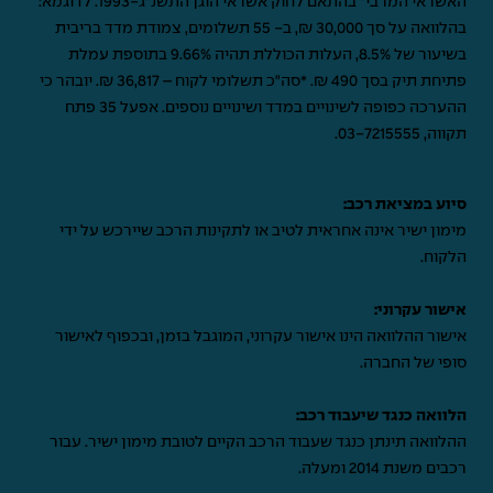
האשראי המרבי" בהתאם לחוק אשראי הוגן התשנ"ג-1993. לדוגמא:
בהלוואה על סך 30,000 ₪, ב- 55 תשלומים, צמודת מדד בריבית
בשיעור של 8.5%, העלות הכוללת תהיה 9.66% בתוספת עמלת
פתיחת תיק בסך 490 ₪. *סה"כ תשלומי לקוח – 36,817 ₪. יובהר כי
ההערכה כפופה לשינויים במדד ושינויים נוספים. אפעל 35 פתח
תקווה,
03-7215555
.
סיוע במציאת רכב:
מימון ישיר אינה אחראית לטיב או לתקינות הרכב שיירכש על ידי
הלקוח.
אישור עקרוני:
אישור ההלוואה הינו אישור עקרוני, המוגבל בזמן, ובכפוף לאישור
סופי של החברה.
הלוואה כנגד שיעבוד רכב:
ההלוואה תינתן כנגד שעבוד הרכב הקיים לטובת מימון ישיר. עבור
רכבים משנת 2014 ומעלה.