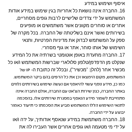
איסוף ושימוש במידע
16. החברה אינה נושאת כל אחריות בגין שימוש במידע אודות
המשתמש על ידי צדדים שלישיים לרבות גופים מסחריים,
אתרים או סוחרים מקוונים אשר משתמשים או מופיעים
בשירותים ואשר אינם בשליטתה של החברה. בכל מקרה של
ספק על המשתמש לבדוק את מדיניות הפרטיות, ותנאי
השימוש של אותו סוחר, אתר או גוף מסחרי.
17. החברה מתעדת באופן אוטומטי בשרתיה את כל המידע
שנקלט מן הדפדפן/טלפון סלולארי שברשות המשתמש ו/או כל
מכשיר אחר (להלן: "מכשיר"), ובכלל זה כתובת ה-
IP
של
המשתמש, מקום הימצאו וכן את כל הדפים בהם ביקר המשתמש.
כמו כן, מידע נוסף עשוי להיאסף אם נעשה שימוש בשירותים נלווים
באתר החברה, כגון שירות הצ'אט עם החברה, אולם החברה אינה
מתחייבת לשמור מידע הנאסף במסגרת שירותים אלו. בהסכמה
לתנאי השימוש הללו המשתמש מביע את הסכמתו כי תיעוד כאמור
יבוצע על ידי החברה.
18. החברה משתמשת במידע שנאסף אודותיך, על ידה ו/או
על ידי מי מטעמה ו/או גופים אחרים אשר העבירו לה את