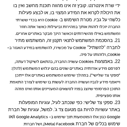
ידי שרת אינטרנט. קובץ זה אינו מהווה תוכנת מחשב ואין בו
את היכולת לקרוא את המידע המצוי בו, או לבצע פעילות
כלשהי על גביו. מטרת השימוש ב-
Cookie
היא בכדי ששרתי
החברה יוכלו לזהות אותך במהירות וביעילות כאשר אתה חוזר
ומשתמש באילו מהשירותים וכאשר הינך מבקר באתרים אחרים.
21. בהסכמת המשתמש לתנאי תקנון זה, המשתמש מתיר
לחברה "להשתיל"
Cookie
על מכשירו, להשתמש במידע האגור ב-
Cookie
, ולזהותו על פיה.
22. באמצעות
Cookies
עשויה החברה, בהתאם לשיקול דעתה,
לפרסם מידע אודותיה באתרים שונים בהם יגלוש המשתמש (להלן:
"ספקי צד שלישי"). במהלך שימוש המשתמש באתרים אלו ייתכן
וייאסף מידע לגביו ועשויה החברה לעשות בו שימוש לצורך התאמת
התוכן הפרסומי שיוצג בפניו לנושאים המעניינים אותו ואינו מזהה
אותו ספציפית.
23. ספקי צד שלישי: כפי שנכתב לעיל, עוגיות המופעלות
באתר עשויות להיות גם מטעם צד ג'. למשל, עוגיות של חברת
ו/או
Google
כגון אלו המוטמעות תוך שימוש ב-
Google Analytics
שימוש בכלים של חברת
Meta) Facebook
), ושל חברות