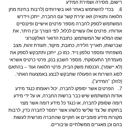
רישום, מסירה ושמירת המידע
6. בכדי להשתמש באתר ו/או בשירותים (לרבות בחינת מתן
הלוואה ותנאיה) ו/או יצירת קשר עם החברה, ייתכן ויידרש
המשתמש לספק לחברה מספר פרטים אישיים ופיננסיים
אודותיו. פרטים אלו עשויים לכלול, לפי הצורך ובין היתר, את
שמו המלא של המשתמש, כתובת הדואר האלקטרוני
שברשותו, תאריך הלידה, כתובת, מיקוד, תעודת זהות, מצב
משפחתי ומספר טלפון נייד. כמו כן, ייתכן ותתבקש לספק את
מעמדתך התעסוקתי, מספר חשבון בנק, פרטי כרטיס אשראי
(לא יישמר), הכנסות משק הבית, פרטי הלוואה ועוד – בהתאם
לסוג השירות או הפעולה שתבקש לבצע באמצעות האתר.
(להלן: "המידע").
7. הפרטים אשר יסופקו לחברה, יכול ויאומתו כנגד מידע
אודות המשתמש שיש כבר ברשות החברה, או על ידי מידע
דומה שסופק לחברה, או כנגד כל מידע דומה אשר מצוי
בחזקתו של צד שלישי כלשהו אשר יימסר לחברה כדין, לרבות
מקורות מידע פומביים או חוקיים שהחברה מורשית לעשות
בהם וכן מאגרים ממשלתיים וציבוריים.