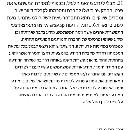
31. מבלי לגרוע מהאמור לעיל, ובכפוף למסירת המשתמש את
פרטי ההתקשרות שלו לחברה והסכמתו לקבלת דיוור ישיר
ומסרים שיווקיים, תהא החברהרשאית לשלוח למשתמש, מעת
לעת, בדואר אלקטרוני, הודעות
SMS, WhatsApp
ו/או באמצעי
התקשרות אחרים אשר מסר המשתמש, מידע בדבר שירותיה וכן
מידע שיווקי ופרסומי של החברה והמותגים הפועלים תחתיה,
כמפורט במדיניות פרטיות זו. המשתמש יהא רשאי לבטל בכל עת את
הסכמתו ולחדול מקבלת המידע באמצעות לחצן "הסרה" אשר יופיע
בתחתית ההודעה או אפשרות מענה באותה דרך בה נשלחה ההודעה
עם המילה "הסר". מידע אודות המשתמשים עשוי לעבור לצדדים
הקשורים עם החברה ו/או מספקים לה שירותים, לרבות כאלו
המאחסנים את המידע מחוץ לגבולות מדינת ישראל. מקום בו מידע
יועבר אל מחוץ לגבולות ישראל, החברה תוודא כי רמת ההגנה על
המידע כאמור לא תפחת מרמת ההגנה בה חבה החברה עצמה
על-פי כל דין החל עליה.
אבטחת מידע