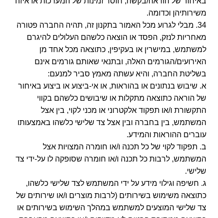
באיחור של הוראה/בקשה, חוסר זמינות של המערכות או איזה
משירותיהן וכדומה.
34. מבלי לגרוע מכל האמור בתקנון זה, תהיה החברה פטורה
מאחריות לנזק, הפסד או הוצאה כלשהם העלולים להיגרם
למשתמש, במישרין או בעקיפין, כתוצאה מכל אחד מן
האירועים/הגורמים האלה, ובתנאי שאותם גורמים אינם
בשליטת החברה, והיא עשתה מאמץ סביר למנעם:
א. שיבוש בנתונים או בהוראות, או אי-ביצוע או ביצוע באיחור
של הוראה כתוצאה מתקלות או שיבושים כלשהם בקווי
התקשורת ו/או תפקוד אלקטרוני או מכני לקוי, בין אצל
המשתמש, בין בחברה ובין אצל צד שלישי כלשהו באמצעותו
עוברים ההוראות והמידע.
ב. תפקוד לקוי של כל תכנה ו/או חומרה המצויות אצל
המשתמש, לרבות כל תכנה ו/או חומרה שסופקה לו על-ידי צד
שלישי.
ג. חשיפה וגילוי מידע על ידי המשתמש לצד שלישי כלשהו,
כתוצאה משימוש בשירותים (לרבות מוצרים ו/או שירותים של
צד שלישי המוצעים למשתמש במהלך השימוש בשירותים או