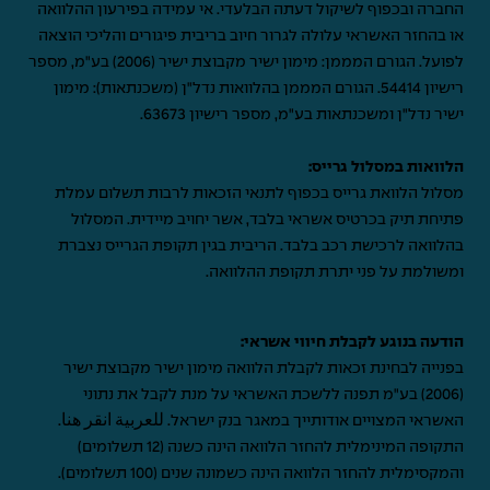
החברה ובכפוף לשיקול דעתה הבלעדי. אי עמידה בפירעון ההלוואה
או בהחזר האשראי עלולה לגרור חיוב בריבית פיגורים והליכי הוצאה
לפועל. הגורם המממן: מימון ישיר מקבוצת ישיר (2006) בע"מ, מספר
רישיון 54414. הגורם המממן בהלוואות נדל"ן (משכנתאות): מימון
ישיר נדל"ן ומשכנתאות בע"מ, מספר רישיון 63673.
הלוואות במסלול גרייס:
מסלול הלוואת גרייס בכפוף לתנאי הזכאות לרבות תשלום עמלת
פתיחת תיק בכרטיס אשראי בלבד, אשר יחויב מיידית. המסלול
בהלוואה לרכישת רכב בלבד. הריבית בגין תקופת הגרייס נצברת
ומשולמת על פני יתרת תקופת ההלוואה.
הודעה בנוגע לקבלת חיווי אשראי:
בפנייה לבחינת זכאות לקבלת הלוואה מימון ישיר מקבוצת ישיר
(2006) בע"מ תפנה ללשכת האשראי על מנת לקבל את נתוני
האשראי המצויים אודותייך במאגר בנק ישראל.
للعربية انقر هنا
.
התקופה המינימלית להחזר הלוואה הינה כשנה (12 תשלומים)
והמקסימלית להחזר הלוואה הינה כשמונה שנים (100 תשלומים).