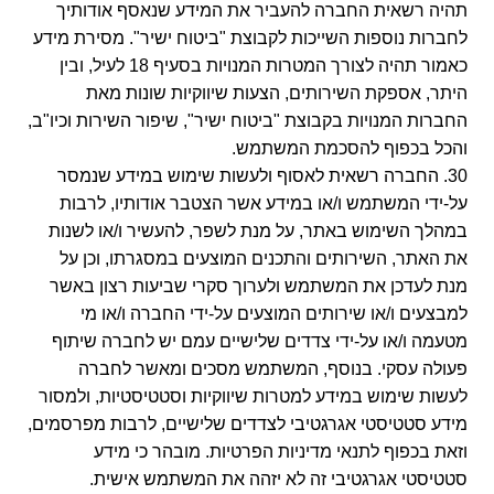
תהיה רשאית החברה להעביר את המידע שנאסף אודותיך
לחברות נוספות השייכות לקבוצת "ביטוח ישיר". מסירת מידע
כאמור תהיה לצורך המטרות המנויות בסעיף 18 לעיל, ובין
היתר, אספקת השירותים, הצעות שיווקיות שונות מאת
החברות המנויות בקבוצת "ביטוח ישיר", שיפור השירות וכיו"ב,
והכל בכפוף להסכמת המשתמש.
30. החברה רשאית לאסוף ולעשות שימוש במידע שנמסר
על-ידי המשתמש ו/או במידע אשר הצטבר אודותיו, לרבות
במהלך השימוש באתר, על מנת לשפר, להעשיר ו/או לשנות
את האתר, השירותים והתכנים המוצעים במסגרתו, וכן על
מנת לעדכן את המשתמש ולערוך סקרי שביעות רצון באשר
למבצעים ו/או שירותים המוצעים על-ידי החברה ו/או מי
מטעמה ו/או על-ידי צדדים שלישיים עמם יש לחברה שיתוף
פעולה עסקי. בנוסף, המשתמש מסכים ומאשר לחברה
לעשות שימוש במידע למטרות שיווקיות וסטטיסטיות, ולמסור
מידע סטטיסטי אגרגטיבי לצדדים שלישיים, לרבות מפרסמים,
וזאת בכפוף לתנאי מדיניות הפרטיות. מובהר כי מידע
סטטיסטי אגרגטיבי זה לא יזהה את המשתמש אישית.