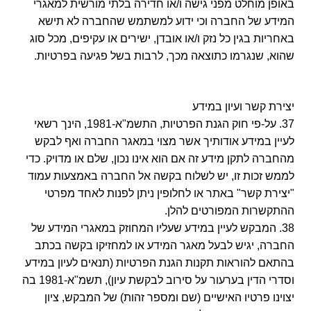
באופן מוחלט מפני גישה ו/או חדירה בלתי מורשית למאגרי
המידע של החברה וכי ידוע למשתמש שהחברה לא תישא
באחריות בגין כל נזק ו/או אובדן, ישירים או עקיפים, מכל סוג
שהוא, שנגרמו כתוצאה מכך, לרבות בשל פגיעה בפרטיות.
יצירת קשר ועיון במידע
37. על-פי חוק הגנת הפרטיות, התשמ"א-1981, הינך רשאי
לעיין במידע אודותיך אשר מצוי במאגר החברה ואף לבקש
מהחברה לתקן מידע זה אם הוא אינו נכון, שלם או מדויק. כדי
לממש זכות זו, יש לשלוח בקשה אל החברה באמצעות עמוד
"יצירת קשר" באתר או לחלופין ניתן לפנות לאחד מפרטי
ההתקשרות המפורטים להלן.
38. המבקש לעיין במידע שעליו המחוזק במאגרי המידע של
החברה, יגיש לבעל מאגר המידע או למחזיקו בקשה בכתב
בהתאם להוראות תקנות הגנת הפרטיות (תנאים לעיון במידע
וסדרי הדין בערעור על סירוב לבקשת עיון), תשמ"א-1981 בה
יצוינו פרטיו האישיים (שם ומספר זהות) של המבקש, ציון