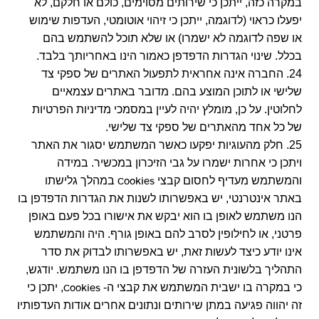
במקרה כזה, ייתכן כי שירותים מסוימים, כולם או חלקם, לא
יפעלו כראוי (לדוגמה, ייתכן כי זיהוי אוטומטי, העדפות שימוש
או שפה לדוגמה לא ישמרו) או שלא תוכל להשתמש בהם
בכלל. שינוי הגדרות הדפדפן כאמור הינו באחריותך בלבד.
24. החברה אינה אחראית לתפעול האתרים של ספקי צד
שלישי או לתוכן המוצע בהם. מדובר באתרים עצמאיים
לחלוטין. על כן, מומלץ יהיה לעיין במסמכי מדיניות הפרטיות
של כל אחד מהאתרים של ספקי צד שלישי.
25. חלק מהעוגיות יפקעו כאשר המשתמש יסגור את האתר
ויתכן כי אחרות ישמרו על גבי הזיכרון במכשיר. במידה
והמשתמש מעדיף לחסום קבצי
במהלך גלישתו
Cookies
באתר אינטרנטי, יש באפשרותו לשנות את הגדרות הדפדפן בו
הנו משתמש לאופן בו הוא יבקש את אישורו בכל פעם באופן
פרטני, או לחילופין לסרב להם באופן גורף. היה והמשתמש
אינו יודע כיצד לעשות זאת, יש באפשרותו לבדוק את סדר
התהליך בלשונית העזרה של הדפדפן בו הנו משתמש. יודגש,
כי במקרה בו ישבית המשתמש את קבצי ה-
, יתכן כי
Cookies
זה יהווה פגיעה במתן שירותים ונתונים אחרים אודות העדפותיו