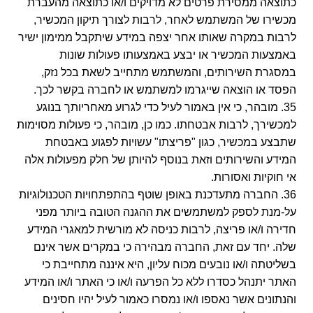
כתוצאה ממסירת פרטים לא מדויקים ו/או כתוצאה מהעברת
מכשירו של המשתמש לאחר, לרבות לצורך תיקון המכשיר,
לרבות במקרה שאותו אחר יצפה במידע שיתקבל ממימון ישיר
באמצעות המכשיר או יבצע באמצעותו פעולות שונות
במסגרת השירותים, והמשתמש מתחייב לשאת בכל נזק,
הפסד או הוצאה שייגרמו למשתמש או לחברה בקשר לכך.
35. מובהר, כי אין באמור לעיל כדי לגרוע מאחריותך בנוגע
למכשירך, לרבות אבטחתו. כמו כן, מובהר, כי פעולות מסוימות
שתבצע במכשיר, כגון "פריצתו" עשויות לפגוע באבטחת
המידע והשירותים וזאת בנוסף להיותן של חלק מפעולות אלה
אי חוקיות ואסורות.
36. החברה מתעדכנת באופן שוטף בהתפתחויות הטכנולוגיות
על-מנת לספק למשתמשים את ההגנה הטובה ביותר מפני
חדירה ו/או פריצה, לרבות כניסה לא מורשית למאגרי המידע
שלה. יחד עם זאת, החברה מבהירה כי במקרים אשר אינם
בשליטתה ו/או נובעים מכוח עליון, היא איננה מתחייבת כי
האתר יתנהל כסדרו ללא כל הפרעה ו/או כי האתר ו/או המידע
והנתונים אשר נאספו ו/או נמסרו כאמור לעיל יהיו חסינים