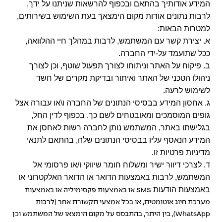
המידע אודותיך בהתאם ובכפוף להרשאות שניתנו על ידך,
לרבות נתונים אודות מקום הימצאך בעת השימוש בשירותים,
למטרות הבאות:
א. יצירת קשר עם המשתמש, לרבות במהלך חיי ההלוואה,
ככל שתועמד על-ידי החברה.
ב. פיקוח על האתר וניתוחו לצורך תפעול שוטף, וכן לצורך
ניהולו הטכני של האתר ואיתור ובדיקת מקרים של חשד
לשימוש לרעה.
ג. אחסון המידע בבסיסי הנתונים של החברה ו\או עבורה אצל
גופים המוסמכים ומאובטחים לשם כך. בכפוף לדין החל,
בגלישתו באתר, המשתמש נותן לחברה רשות לאחסן את
המידע הנאסף עליו בבסיסי הנתונים שלה, בהתאם לתנאי
מדיניות פרטיות זו.
ד. לצרכי דיוור ישיר ומשלוח חומר שיווקי ו/או פרסומי אל
המשתמש, לרבות באמצעות הדואר או הדואר האלקטרוני או
באמצעות הודעות
SMS
או באמצעות פקסימיליה או באמצעות
מערכת חיוג אוטומטית, או בכל אמצעי תקשורת אחר (לרבות
WhatsApp
), בין היתר, בהתבסס על מקום הימצאו של המשתמש וכן