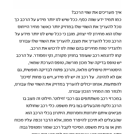
איך מעריכים את שווי הרכב?
כמו תמיד ידע שווה כסף. ככל שיש לנו יותר מידע על הרכב כך
נוכל להעריך את השווי שלו במדויק יותר כאשר מחיר הייחוס
שלנו הוא מחירון לוי יצחק. מובן כי ככל שיש לנו יותר מידע על
הרכב נוכל להעריך את מצבו, להעריך את השווי שלו עבורנו
ולהגדיר טווח מחירים בהם שווה לנו לרכוש את הרכב.
קחו לדוגמא רכב שעומד בחניון מקורה, נקי ומסודר. על הרכב
יש טופס בדיקה של מכון מורשה, טופס הערכת שמאי,
היסטוריית טיפולים מלאה, והרכב פתוח לבדיקה חופשית, גם
אם לא לנהיגה. על רכב זה יש לנו מידע, ויש בו פחות 'סיכון'
להפתעות. אנחנו יכולים להעריך במדויק את השווי שלו עבורנו,
ולגזור מה המחיר הנכון עבורנו.
במכרזי רכב משתתפים גם רכבי 'חילוט'. חילוט זה מצב בו
הרכב נלקח מהבעלים בצו בית משפט. כלי רכב שחולטו
מביאים איתם יתרונות וחסרונות. היתרון בכלי הרכב הוא
שהבעלים לא תיכנן להיפרד ממנו, אלא הדבר נכפה עליו מכוח
חוק או צו בית משפט. הסיכוי לקבל רכב שמור ומטופל גבוה