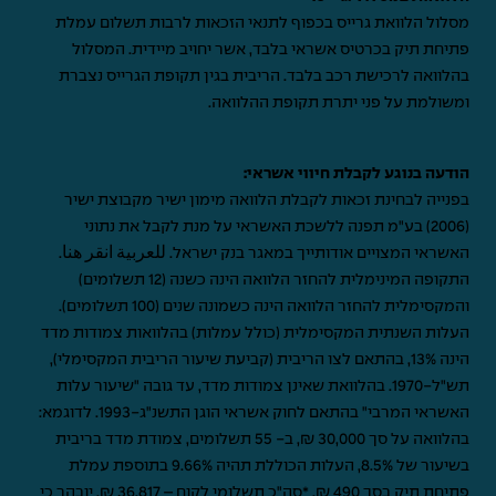
מסלול הלוואת גרייס בכפוף לתנאי הזכאות לרבות תשלום עמלת
פתיחת תיק בכרטיס אשראי בלבד, אשר יחויב מיידית. המסלול
בהלוואה לרכישת רכב בלבד. הריבית בגין תקופת הגרייס נצברת
ומשולמת על פני יתרת תקופת ההלוואה.
הודעה בנוגע לקבלת חיווי אשראי:
בפנייה לבחינת זכאות לקבלת הלוואה מימון ישיר מקבוצת ישיר
(2006) בע"מ תפנה ללשכת האשראי על מנת לקבל את נתוני
האשראי המצויים אודותייך במאגר בנק ישראל.
للعربية انقر هنا
.
התקופה המינימלית להחזר הלוואה הינה כשנה (12 תשלומים)
והמקסימלית להחזר הלוואה הינה כשמונה שנים (100 תשלומים).
העלות השנתית המקסימלית (כולל עמלות) בהלוואות צמודות מדד
הינה 13%, בהתאם לצו הריבית (קביעת שיעור הריבית המקסימלי),
תש"ל-1970. בהלוואת שאינן צמודות מדד, עד גובה "שיעור עלות
האשראי המרבי" בהתאם לחוק אשראי הוגן התשנ"ג-1993. לדוגמא:
בהלוואה על סך 30,000 ₪, ב- 55 תשלומים, צמודת מדד בריבית
בשיעור של 8.5%, העלות הכוללת תהיה 9.66% בתוספת עמלת
פתיחת תיק בסך 490 ₪. *סה"כ תשלומי לקוח – 36,817 ₪. יובהר כי