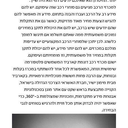
יותר. החיסרון הוא שאינכם יודעים למי הוא היה שייך.
למכרזי הרכב מגיעים גם סוחרי רכב שזה עיסוקם. יש להם
מידע רב על הרכב ועברו והבנה בתחום. מידע זה מאפשר להם
להגיש הצעות מחיר מאוד מדויקות, כאשר גם את התקלות
שהם יודעים שיש ברכב, יש להם את היכולת לתקן במחירים
נמוכים משמעותית ממה שאתם תשלמו אם תיגשו למוסך
כלשהו. לכן יתכן שלסוחרי הרכב המקצועיים יש עדיפות
מולכם במכרזים. יש להם יותר מידע, יש להם יכולת לתקן
תקלות במחיר זול משמעותית, וזו מומחיותם ועיסוקם.
ישנם מכרזי רכב דוגמת קארביד המשמשים פלטפורמה
שימושית ונוחה, המאפשרת לכל אחד להשתתף במכרז בקלות
ובנוחות, עם הרבה פחות חששות מנוכלויות ורמאויות. בקארביד
מבית מימון ישיר, חברת האשראי הצרכני הגדולה בישראל,
הקנייה מתבצעת בראש שקט עם אתר מוגן בטכנולוגיות
אבטחת מידע מתקדמות, ומכוניות שמצולמות ב-360°, כדי
שאפשר יהיה לבדוק אותן מכל זווית ולהרגיש בטוחים לגבי
הבחירה.