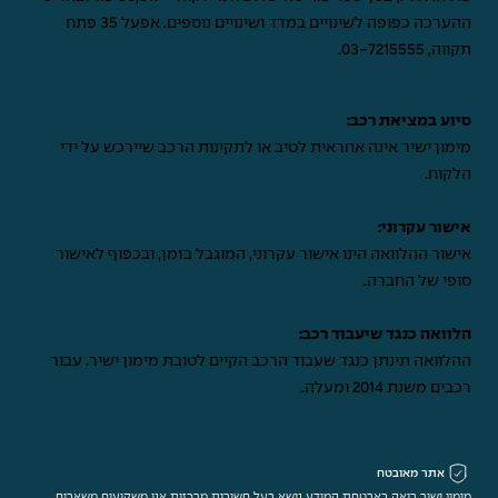
ההערכה כפופה לשינויים במדד ושינויים נוספים. אפעל 35 פתח
תקווה,
03-7215555
.
סיוע במציאת רכב:
מימון ישיר אינה אחראית לטיב או לתקינות הרכב שיירכש על ידי
הלקוח.
אישור עקרוני:
אישור ההלוואה הינו אישור עקרוני, המוגבל בזמן, ובכפוף לאישור
סופי של החברה.
הלוואה כנגד שיעבוד רכב:
ההלוואה תינתן כנגד שעבוד הרכב הקיים לטובת מימון ישיר. עבור
רכבים משנת 2014 ומעלה.
אתר מאובטח
מימון ישיר רואה באבטחת המידע נושא בעל חשיבות מרכזית אנו משקיעים משאבים