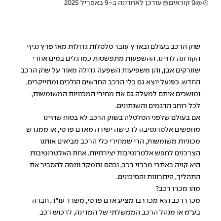
0 קוראים
עודכן לאחרונה ב-9 באפריל 2025
שוק הרכב בעולם ובארץ עובר טלטלות גדולות מאז פרץ נגיף
הקורונה לחיינו. ההשפעות מתפשטות כמו גלים במים אחרי
שזורקים אבן, והן משפיעות השפעה גדולה מאוד על שוק הרכב
החדש. כפועל יוצא גם כלי הרכב החדשים הולכים ומתייקרים,
ומושכים איתם למעלה גם את מחירי המכוניות המשומשות,
לכל רוחב הדגמים והשנתונים.
אם בעולם שלפני הטלטלה בשוק הרכב לא בטוח שהיינו
מחפשים אלטרנטיבה לרכישה ישירה מאדם פרטי, או ממגרש
מכוניות משומשות, הרי שמחירי כלי הרכב מביאים אותנו
הצרכנים לחפש אלטרנטיבות יצירתיות. אחת האלטרנטיבות
היא קניה באתרי מכרזי רכב, ובהם נתמקד וננסה להסביר את
התהליך, היתרונות והסיכונים.
מהו מכרז רכב?
מכרז רכב הוא מכרז בו מציע אדם פרטי, משרד עו"ד, חברה
בע"מ או מנהל הרכב הממשלתי של המדינה, לרכוש רכב