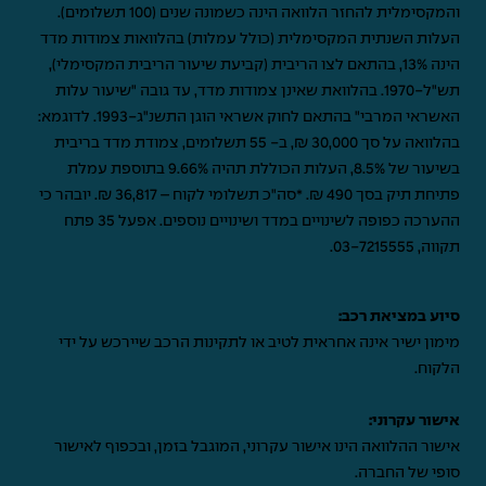
והמקסימלית להחזר הלוואה הינה כשמונה שנים (100 תשלומים).
העלות השנתית המקסימלית (כולל עמלות) בהלוואות צמודות מדד
הינה 13%, בהתאם לצו הריבית (קביעת שיעור הריבית המקסימלי),
תש"ל-1970. בהלוואת שאינן צמודות מדד, עד גובה "שיעור עלות
האשראי המרבי" בהתאם לחוק אשראי הוגן התשנ"ג-1993. לדוגמא:
בהלוואה על סך 30,000 ₪, ב- 55 תשלומים, צמודת מדד בריבית
בשיעור של 8.5%, העלות הכוללת תהיה 9.66% בתוספת עמלת
פתיחת תיק בסך 490 ₪. *סה"כ תשלומי לקוח – 36,817 ₪. יובהר כי
ההערכה כפופה לשינויים במדד ושינויים נוספים. אפעל 35 פתח
תקווה,
03-7215555
.
סיוע במציאת רכב:
מימון ישיר אינה אחראית לטיב או לתקינות הרכב שיירכש על ידי
הלקוח.
אישור עקרוני:
אישור ההלוואה הינו אישור עקרוני, המוגבל בזמן, ובכפוף לאישור
סופי של החברה.