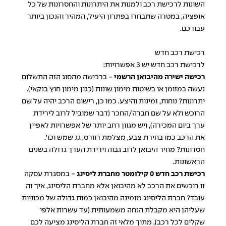
השונות לרכישת רכב ולמנות את היתרונות והחסרונות של כל
אופציה, במטרה שתבחרו בפתרון היעיל, המהיר והנכון ביותר
עבורכם.
רכישת רכב חדש
לרכישת רכב חדש יש 3 אפשרויות:
רכישה ישירה מהיבואן הרשמי
- ברכישה מהסוג הזה התשלום
נעשה במזומן או בשיטות מימון שונות (כגון מימון חוץ בנקאי).
יתרונות? נוחות, זמינות והיצע. כמו כן, רישום הרכב יהיה על שם
הרוכש ולא על שם חברה/החכר (דבר שמוביל לרוב לירידת
ערך ביום המכירה), ויש מגוון רחב יותר של אפשרויות לאפיין
את הרכב כמו בחירת צבע, מצלמת רוורס, גג שמש וכו'.
חסרונות? מחיר היבואן לרוב גבוה וירידת הערך גדולה בשנים
הראשונות.
רכישת רכב חדש 0 קילומטר מחברת ליסינג
- במסגרת עסקה
זו רוכשים את הרכב לא מהיבואן אלא מחברת הליסינג, איך זה
עובד? חברת הליסינג מזמינה מהיבואן כמות גדולה של מכוניות
שעליהן היא מקבלת הנחה משמעותית (עד עשרות אלפי
שקלים לכל רכב), מתוך מלאי זה חברת הליסינג מציעה לכם