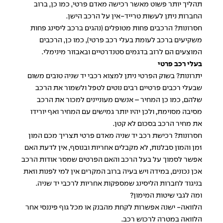
תהליך יותר פשוט מאשר רכישה מאדם פרטי, כמו כן, ברוב
החברות ניתן לעשות טרייד-אין על הרכב הישן.
חסרונות? הרכבים פחות מטופלים (נהגים ברכב ליסינג פחות
משקיעים ברכב לעומת בעלי רכב פרטי), כמו כן, הרכבים
המוצעים הם לרוב בדגמים סטנדרטיים ובאבזור מינימלי.
בעלי רכב פרטי
יתרונות? בשוק הפרטי ניתן למצוא רכבי יד שניה טובים משום
שבעלי רכבים פרטיים רבים נוטים לטפל ולשמור את הרכב
שלהם, כמו כן המחיר – אנשים מעוניינים למכור את הרכב
מסיבה מסוימת, ולכן יהיו יותר גמישים עם המחיר ואף יורידו
את מחיר הרכב בסכום לא קטן.
חסרונות? רכישת רכב יד שניה מאדם פרטי תצריך מכם המון
זמן והמון סבלנות, לא מקבלים אחריות ובנוסף, אין לדעת האם
אפשר לסמוך על בעל הרכב והאם הפרטים שמסר אודות הרכב
אכן נכונים, במידה ויש בעיה ברוב המקרים אין למי לפנות וזאת
בניגוד לחברות הליסינג שמספקות אחריות לרכבי יד שניה.
ומה לגבי שיטות המימון?
הלוואה- ישנה אפשרות לקחת מהבנק או מכל גוף פיננסי אחר
הלוואה במטרה לרכוש רכב.