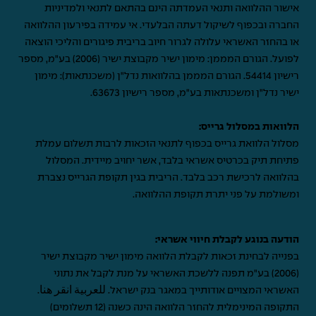
אישור ההלוואה ותנאי העמדתה הינם בהתאם לתנאי ולמדיניות
החברה ובכפוף לשיקול דעתה הבלעדי. אי עמידה בפירעון ההלוואה
או בהחזר האשראי עלולה לגרור חיוב בריבית פיגורים והליכי הוצאה
לפועל. הגורם המממן: מימון ישיר מקבוצת ישיר (2006) בע"מ, מספר
רישיון 54414. הגורם המממן בהלוואות נדל"ן (משכנתאות): מימון
ישיר נדל"ן ומשכנתאות בע"מ, מספר רישיון 63673.
הלוואות במסלול גרייס:
מסלול הלוואת גרייס בכפוף לתנאי הזכאות לרבות תשלום עמלת
פתיחת תיק בכרטיס אשראי בלבד, אשר יחויב מיידית. המסלול
בהלוואה לרכישת רכב בלבד. הריבית בגין תקופת הגרייס נצברת
ומשולמת על פני יתרת תקופת ההלוואה.
הודעה בנוגע לקבלת חיווי אשראי:
בפנייה לבחינת זכאות לקבלת הלוואה מימון ישיר מקבוצת ישיר
(2006) בע"מ תפנה ללשכת האשראי על מנת לקבל את נתוני
האשראי המצויים אודותייך במאגר בנק ישראל.
للعربية انقر هنا
.
התקופה המינימלית להחזר הלוואה הינה כשנה (12 תשלומים)