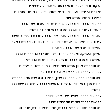
לעסקת ליסינג תפעולי, בליסינג פרטי, הרכב עובר לבעלותו של
הלקוח והוא זה שאחראי לדאוג לתחזוקה ולטיפולים.
תקופת הליסינג נעה בטווחי זמן שונים כאשר בתומה, עומדות
בפניכם מספר אפשרויות:
רכישת הרכב – תוכלו לשלם את יתרת הסכום של הרכב
בהתאם למחירו, והרכב יעבור לבעלותכם כיד שנייה.
החזרת הרכב – תוכלו להחזיר את הרכב לחברת הליסינג. חשוב
לזכור שבהתאם לחוזה ייתכן ויהיו חיובים שונים שתלויים במצבו
החיצוני והמכני של הרכב שתחזירו.
המשך העסקה ומעבר לרכב חדש – תוכלו להחזיר את הרכב
המושכר ולעבור לרכב חדש עם שינוי הסכום החודשי.
יתרונות? יש מגוון אפשרויות מימון, כמו כן ישנה אפשרות
לשדרג לרכב חדש ללא דאגה לירידת הערך.
חסרונות? הרכב עובר יד ברשיון, ובמידה ורוכשים את הרכב יש
ירידת ערך בעקבות הרישום הראשוני כרכב ליסינג. רכישת רכב
יד שנייה
לרכישת רכב יד שנייה יש 2 אפשרויות:
רכישת רכב יד שנייה מחברת ליסינג
יתרונות? מגוון רחב של רכבים, תנאי מימון נוחים, מחיר נוח,