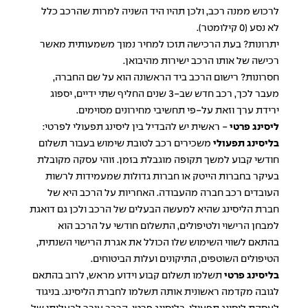
לרכוש ממנה רכב, ולכן תהיו היד השניה למרות שהרכב כלל
לא נסע (0 קילומטר).
יתרונות? בעת הרכישה תזכו למחיר נמוך משמעותית מאשר
רכישה של אותו הרכב ישירות מהיבואן.
חסרונות? רישום הרכב ביד הראשונה הוא על שם החברה,
מעבר לכך, רכב חדש שב-3 שנים החליף שתי ידיים, יספוג
ירידת ערך וזאת על-פי תחשיבי מחירונים מסוימים.
ליסינג פרטי
- ראשית יש להבדיל בין ליסינג תפעולי לפרטי:
בליסינג תפעולי
משכירים רכב לטובת שימוש בעבור תשלום
חודשי קבוע למשך תקופה מוגבלת בזמן. זוהי עסקה מקובלת
בעיקר בחברות הייטק או חברות גדולות שמעמידות לרשות
העובדים רכב חברה מהעבודה. האחריות על הרכב היא של
חברת הליסינג שהיא למעשה הבעלים של הרכב ולכן גם דואגת
למבחן הרישוי ולטיפולים, התשלום חודשי על הרכב הוא
בהתאם לשווי השימוש שלו הכולל את אגרת הרישוי השנתית,
הטיפולים השוטפים, התיקונים ועלות הביטוחים.
בליסינג פרטי
תשלמו תשלום קבוע וידוע מראש, לרוב בהתאם
לגובה מקדמה ראשונית אותה תשלמו לחברת הליסינג. בניגוד