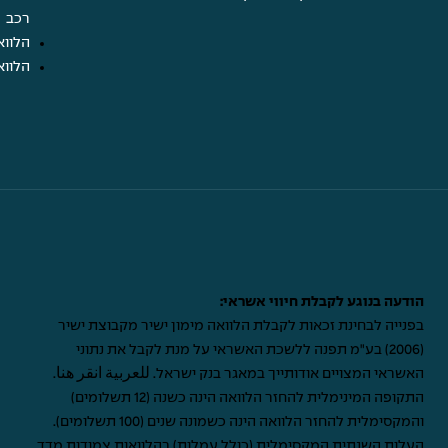
רכב
הלווא
הלווא
הודעה בנוגע לקבלת חיווי אשראי:
בפנייה לבחינת זכאות לקבלת הלוואה מימון ישיר מקבוצת ישיר
(2006) בע"מ תפנה ללשכת האשראי על מנת לקבל את נתוני
האשראי המצויים אודותייך במאגר בנק ישראל.
للعربية انقر هنا
.
התקופה המינימלית להחזר הלוואה הינה כשנה (12 תשלומים)
והמקסימלית להחזר הלוואה הינה כשמונה שנים (100 תשלומים).
העלות השנתית המקסימלית (כולל עמלות) בהלוואות צמודות מדד