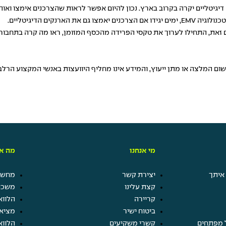
נקים הדיגיטליים.
 ועם זאת, התחילו לערוך את טקסי הפרידה מהכסף המזומן, ראו מה קרה בתח
משום המלצה או מתן ייעוץ, והמידע אינו מחליף היוועצות באנשי המקצוע הר
מי אנחנו
מה אנ
איתך
יצירת קשר
מחשבו
קצת עלינו
משכנ
קריירה
הלווא
ביטוח ישיר
מציא
 מפתחים
קשרי משקיעים
הלווא