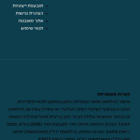
תובענות ייצוגיות
הצהרת נגישות
אתר מאובטח
תנאי שימוש
הערות משפטיות:
אישור ההלוואה ותנאי העמדתה הינם בהתאם לתנאי ולמדיניות
החברה ובכפוף לשיקול דעתה הבלעדי. אי עמידה בפירעון ההלוואה
או בהחזר האשראי עלולה לגרור חיוב בריבית פיגורים והליכי הוצאה
לפועל. הגורם המממן: מימון ישיר מקבוצת ישיר (2006) בע"מ, מספר
רישיון 54414. הגורם המממן בהלוואות נדל"ן (משכנתאות): מימון
ישיר נדל"ן ומשכנתאות בע"מ, מספר רישיון 63673.