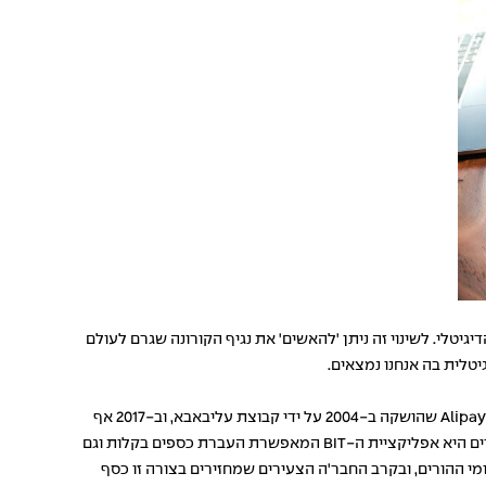
גיטלי. לשינוי זה ניתן 'להאשים' את נגיף הקורונה שגרם לעולם
יטלית בה אנחנו נמצאים.
לא חסרות אפליקציות לתשלום דיגיטלי, אבל המסקרנות שבהן מגיעות לאו דווקא מהחברות הגדולות למיניהם. קחו למשל את הארנק הדיגיטלי של Alipay שהושקה ב-2004 על ידי קבוצת עליבאבא, וב-2017 אף
השיקה שירות שיסרוק את פני המשתמשים כדי לאמת את זהותם ולאשר את העסקה. אפליקציה נוספת ושימושית ביותר שסביר להניח שאתם מכירים היא אפליקציית ה-BIT המאפשרת העברת כספים בקלות וגם
 תשלומי ההורים, ובקרב החבר'ה הצעירים שמחזירים בצורה זו כסף