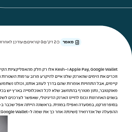
מאמר
2 דק'
0 קוראים
עודכן לאחרונה ב-30 בינ
Apple Pay, Google Wallet ו-Kesh אלו רק חלק מהאפליקציות הקיימות לתשלום באמצעות מכשיר הטלפון הנייד. האם זה הסוף לארנק כמו שאנחנו מכירים?
זוכרים את הימים שהארנק שלנו איים להיקרע מרוב ערמות השטרות וה
מאוקטובר, נתון מטורף בהתחשב שלא לכל האוכלוסייה בארץ יש בכל
בשנים האחרונות נכנס לחיינו הארנק הדיגיטלי, שאפשר לצרכנים לשלם
ההפעלה של אנדרואיד (ושינתה אחר כך את שמה ל-Google Wallet), וכמובן Samsung Pay.