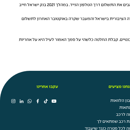
משמעית אם המגמה האירופאית של אחוזים גבוהים למעבר לארנקים דיגיטליים יקרה בקרוב בארץ. נכון להיום אפשר לראות שהצרכנים אימצו ואוהבים את התשלום דרך הטלפון הנייד. במהלך 2021 בנק ישראל חייב
בורה הציבורית בישראל והמעבר שקרה באוקטובר האחרון לתשלום
לבנטיים. קבלת החלטה כלשהי על סמך האמור לעיל היא על אחריות
חנו מציעים
עקבו אחרינו
ן הלוואות
תאות
ה לרכב
ת רכב שמתאים לך
ה לכל מטרה כנגד שיעבוד