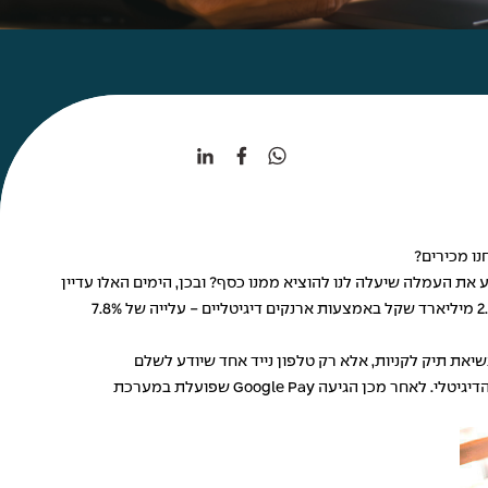
את העמלה שיעלה לנו להוציא ממנו כסף? ובכן, הימים האלו עדיין
קיימים, אבל התחזיות אומרות שהם בדרך לעזוב אותנו, וכולנו נשתמש יותר ויותר בארנקים דיגיטליים. רק במהלך נובמבר 2022 הישראלים הוציאו 2.16 מיליארד שקל באמצעות ארנקים דיגיטליים - עלייה של 7.8%
שיאת תיק לקניות, אלא רק טלפון נייד אחד שיודע לשלם
בסופרמרקט, במסעדה ואפילו במונית. בראשונה הייתה אפל שכבר ב-2015 השיקה את שירות ה-Apple Pay שהאיץ את החדירה לשוק של הארנק הדיגיטלי. לאחר מכן הגיעה Google Pay שפועלת במערכת