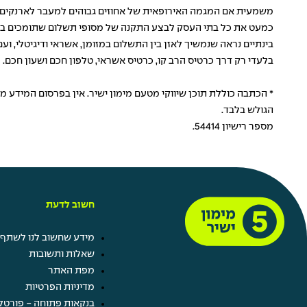
כמעט את כל בתי העסק לבצע התקנה של מסופי תשלום שתומכים בטכנולוגיה EMV, ימים יגידו אם הצרכנים יאמצו גם את האר
בינתיים נראה שנמשיך לאזן בין התשלום במזומן, אשראי ודיגיטלי,
בלעדי רק דרך כרטיס הרב קו, כרטיס אשראי, טלפון חכם ושעון חכם.
* הכתבה כוללת תוכן שיווקי מטעם מימון ישיר. אין בפרסום המידע 
הגולש בלבד.
מספר רישיון 54414.
חשוב לדעת
מידע שחשוב לנו לשתף 
שאלות ותשובות
מפת האתר
מדיניות הפרטיות
בנקאות פתוחה - פורטל