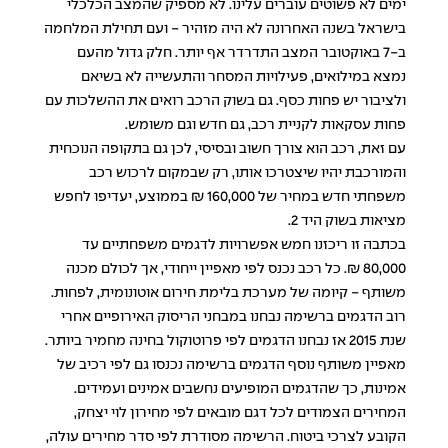
ימים לא פשוטים עוברים עלינו. לא מספיק שהמצב הכלכלי
בישראל בשנה האחרונה לא היה מזהיר - ועם תחילת המלחמה
ב-7 באוקטובר המצב התדרדר אף יותר. חלק גדול מהעם
נמצא במילואים, פעילויות המסחר והתעשייה לא בשיאם
ולציבור יש פחות כסף. גם בשוק הרכב רואים את ההשלכות עם
פחות עסקאות לקניית רכב, גם חדש וגם משומש.
עם זאת, רכב הוא צורך חשוב ובסיסי, לכן גם בתקופה הנוכחית
והמורכבת יהיו שיצטרכו אותו, רק שבמקום לרכוש רכב
משפחתי חדש במחיר של 160,000 ₪ בממוצע, יעדיפו לחפש
מציאות בשוק היד 2.
בכתבה זו ריכזנו חמש אפשרויות לדגמים משפחתיים עד
80,000 ₪. כל רכב נכנס לפי מאפיין ייחודי, אך לכולם מכנה
משותף - קיומה של מערכת בלימת חירום אוטונומית, לפחות.
רוב הדגמים ברשימה נבחנו במבחני הריסוק האירופיים אחרי
שנת 2015 אז נבחנו הדגמים לפי פרוטוקול בחינה מחמיר ביותר.
מאפיין משותף נוסף הדגמים ברשימה נכנסו גם לפי רכיב של
אמינות, כך שהדגמים המופיעים נחשבים אמינים ועמידים.
המחירים הצמודים לכל דגם מובאים לפי מחירון לוי יצחק,
הקובע לצרכי ביטוח. הרשימה מסודרת לפי סדר מחירים עולה,