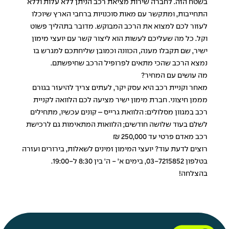
בשטח הזה. לחברה שירות מציאת רכב הניתן ללא עלות וללא
התחייבות, ומתקשר עם מאות סוכנויות ברחבי הארץ שיוכלו
לעזור לכם למצוא את הרכב המבוקש. מדובר בתהליך פשוט
וקל. כל מה שעליכם לעשות הוא ליצור קשר עם יועצי מימון
ישיר, שם תקבלו מענה, הכוונה וכמובן שליחתכם למגרש בו
נמצא הרכב שהכי מתאים לפרופיל הרכב שחיפשתם.
מה עושים עם המחיר?
מאחר וקניית רכב היא עסק יקר, לעתים צריך להיעזר בגורם
מממן חיצוני. חברת מימון ישיר מציעה לכם הלוואה לקניית
רכב במגוון מסלולים: הלוואת גרייס – קונים עכשיו, מתחילים
לשלם בעוד שלושה חודשים; הלוואות המתאימות גם לרכישת
רכב מאדם פרטי עד 250,000 ₪
רוצים לדעת עוד? יועצי המימון זמינים לשאלות, בירורים ועזרה
בטלפון 03-7215852, בימים א' - ה' בין 8:30 ל-19:00.
בהצלחה!