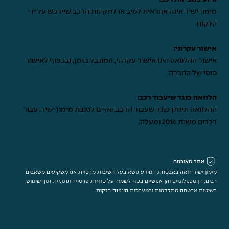
מימון ישיר אינה אחראית לטיב או לתקינות הרכב שיירכש על ידי
הלקוח.
אישור עקרוני:
אישור ההלוואה הינו אישור עקרוני, המוגבל בזמן, ובכפוף לאישור
סופי של החברה.
הלוואה כנגד שיעבוד רכב:
ההלוואה תינתן כנגד שעבוד הרכב הקיים לטובת מימון ישיר. עבור
רכבים משנת 2014 ומעלה.
אתר מאובטח
מימון ישיר רואה באבטחת המידע נושא בעל חשיבות מרכזית אנו משקיעים משאבים
רבים, הן טכנולוגיים והן אנושיים בכדי לשמור על סודיות פרטייך ונתונייך. תוך שימוש
בשיטות אבטחה מתקדמות ובמערכות הצפנה חזקות.