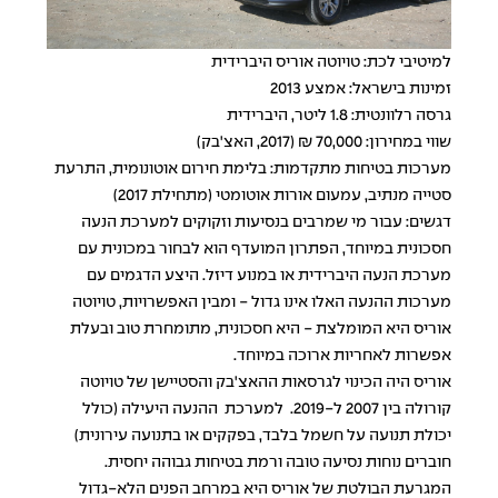
למיטיבי לכת: טויוטה אוריס היברידית
זמינות בישראל: אמצע 2013
גרסה רלוונטית: 1.8 ליטר, היברידית
שווי במחירון: 70,000 ₪ (2017, האצ'בק)
מערכות בטיחות מתקדמות: בלימת חירום אוטונומית, התרעת
סטייה מנתיב, עמעום אורות אוטומטי (מתחילת 2017)
דגשים: עבור מי שמרבים בנסיעות וזקוקים למערכת הנעה
חסכונית במיוחד, הפתרון המועדף הוא לבחור במכונית עם
מערכת הנעה היברידית או במנוע דיזל. היצע הדגמים עם
מערכות ההנעה האלו אינו גדול - ומבין האפשרויות, טויוטה
אוריס היא המומלצת - היא חסכונית, מתומחרת טוב ובעלת
אפשרות לאחריות ארוכה במיוחד.
אוריס היה הכינוי לגרסאות ההאצ'בק והסטיישן של טויוטה
קורולה בין 2007 ל-2019. למערכת ההנעה היעילה (כולל
יכולת תנועה על חשמל בלבד, בפקקים או בתנועה עירונית)
חוברים נוחות נסיעה טובה ורמת בטיחות גבוהה יחסית.
המגרעת הבולטת של אוריס היא במרחב הפנים הלא-גדול