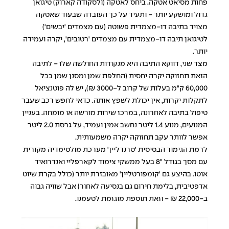
פחות מסיאט אטקה. ביחס לאטקה (ולסקודה קארוק) טיגואן
גדול ומושקע יותר - ותעיד על כך העובדה שבעוד שאטקה
מצויד בתיבה דו-מצמדית פשוטה (עם מצמדים 'יבשים')
לטיגואן תיבה דו-מצמדית עם מצמדים 'רטובים', יקרה ועמידה
יותר.
מצד שני, דווקא התיבה היא מנקודות החולשה שלו - לתיבה
הזאת תחזוקה יקרה יחסית (החלפת שמן ומסנן שמן בכל
60,000 ק"מ בעלות של קרוב ל-3000 ₪), יש לה פוטנציאל
לתקלות יקרות, אין יכולת לשפץ אותה. כדאי לחפש רכב שעבר
טיפול בתיבה לאחרונה, במרכז שירות מורשה או מומחה. בעניין
המנועים, מנוע 1.4 ליטר נחשב אמין ועמיד, על גרסת 2.0 ליטר
אפשר לוותר עקב תחזוקה יקרה משמעותית.
לרמת הגימור הבסיסית 'טרנדליין' מערכת מולטימדיה מקורית
עם מסך בגודל "8 בעל ממשקי צימוד לקארפליי ואנדרואיד
אוטו. בהיצע גם 'קומפורטליין' מאובזרת יותר (כולל בקרת שיוט
אדפטיבית, בלימת חירום גם בנסיעה לאחור) אבל שוויה גבוה
ב-22,000 ₪ - וזאת תוספת מוגזמת לטעמנו.