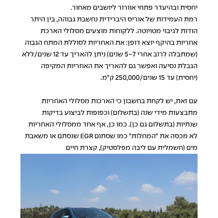
יחסית ובהיעדר פתחי אוורור ליושבים מאחור.
רמת העמידות של אוריס היברידית נחשבת גבוהה, בין היתר
הודות לגיבוי מטויוטה. ללקוחות מוצעים מסלולי הארכת
אחריות בהיקף יוצא דופן: את האחריות לסוללת המתח הגבוה
(שמתבלה לרוב אחרי 5-7 שנים) ניתן להאריך עד 12 שנים/ללא
הגבלת נסיעה ואפשר גם להאריך את האחריות המקיפה
(יחסית) עד 15 שנים/250,000 ק"מ.
עם זאת, יש לקחת בחשבון כי הארכות מסלולי האחריות
מתבצעות מידי שנה (בתשלום) וכפופות לביצוע בדיקות
שנתיות (בתשלום גם כן). כמו כן, אף אחד ממסלולי האחריות
לא מכסה את "המחלות" כמו שסתום EGR שנסתם או משאבת
מים (חשמלית עם ליבה מפלסטיק), קצרת חיים