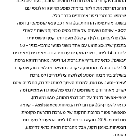
המותג היוקרתי בהחלט תורם לתחושה הטובה, בעוד שסביבת
הנהג תורמת את חלקה בדמות מופע מאופק ואלגנטי עם
שימוש בחומרי דיפון איכותיים בדרך כלל.
בשונה מהתפיסה הרווחת, 2Q הוא רכב פנאי קומפקטי בדומה
ל3Q - שניהם נשענים על אותו בסיס מכני (המשותף לאודי
3A/פולקסווגן גולף) רק ש2Q מעט יותר קטן ופשוט יותר
בתכנון שלו. 2Q הוצע עם אחד משני מנועי טורבו-בנזין - 1.0
ליטר ו-1.4 ליטר, בשני המקרים עם תיבה דו-מצמדית (מצמדים
'יבשים'). כדאי להעדיף את גרסת 1.4 ליטר, מאחר ודווקא גרסת
1.0 ליטר סובלת מתחזוקה יקרה כתוצאה מבלאי גבוה, שמקורו
בשילוב בין מבנה המנוע (שלושה צילינדרים) למערכת
'עצור-וסע'. עם זאת, למרות השיוך למותג יוקרה, החלקים אינם
יקרים מאחר והם משותפים לדגמי פולקסווגן העממיים (מה
שאי-אפשר להגיד על רוב דגמי המותג, מ4A ומעלה).
כדאי להעדיף 2Q עם חבילת הבטיחות Assistance - קיומה
מאפשר פטור מחובת התקנה של מערכת התרעה מקומית
מנג'סת מ-2018 דווקא בגרסת 1.0 ליטר הוצעו כל מערכות
הבטיחות באופן תקני, אבל מהגרסה הזאת כדאי להימנע,
כאמור.