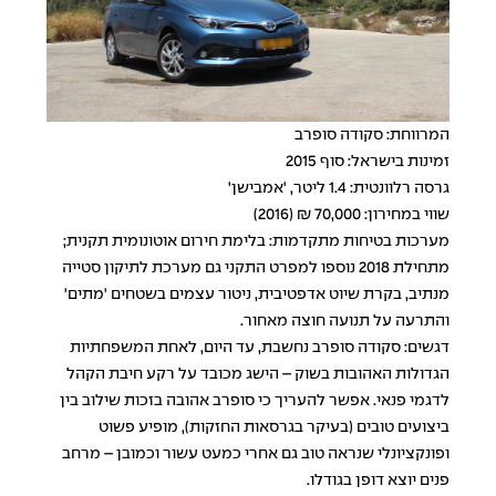
המרווחת: סקודה סופרב
זמינות בישראל: סוף 2015
גרסה רלוונטית: 1.4 ליטר, 'אמבישן'
שווי במחירון: 70,000 ₪ (2016)
מערכות בטיחות מתקדמות: בלימת חירום אוטונומית תקנית;
מתחילת 2018 נוספו למפרט התקני גם מערכת לתיקון סטייה
מנתיב, בקרת שיוט אדפטיבית, ניטור עצמים בשטחים 'מתים'
והתרעה על תנועה חוצה מאחור.
דגשים: סקודה סופרב נחשבת, עד היום, לאחת המשפחתיות
הגדולות האהובות בשוק – הישג מכובד על רקע חיבת הקהל
לדגמי פנאי. אפשר להעריך כי סופרב אהובה בזכות שילוב בין
ביצועים טובים (בעיקר בגרסאות החזקות), מופיע פשוט
ופונקציונלי שנראה טוב גם אחרי כמעט עשור וכמובן – מרחב
פנים יוצא דופן בגודלו.