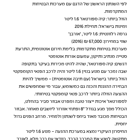
לפי השנתון הראשון של הדגם עם מערכות הבטיחות
המתקדמות.
הזול ביותר: קיה ספורטאז' 1.6 ליטר
זמינות בישראל: תחילת 2016
גרסה רלוונטית: 1.6 ליטר, 'אורבן'
שווי במחירון: 67,000 ₪ (2016)
מערכות בטיחות מתקדמות: בלימת חירום אוטונומית, התרעת
סטייה מנתיב ותיקון, עמעום אורות אוטומטי
דגשים: קיה ספורטאז', שהיה להיט מכירות בעיקר בתקופה
שבה נמכר עם מנוע בנזין 1.6 ליטר והיה לרכב הפנאי הקומפקטי
הזול ביותר בישראל (עם תיבה אוטומטית) - ממשיך להיות
הבחירה ההוגנת והכנה גם כמשומש, עבור מי שמחפשים את
ההצעה הזולה ביותר לרכב פנאי קומפקטי בטיחותי.
לספורטאז' איכות ייצור טובה ומפרט אבזור סביר בהחלט,
הכולל מסך מגע בגודל "8 ופתחי אוורור ליושבים מאחור. אבזור
הבטיחות מכובד מאוד ביחס לשנתון ולמחיר. מרחב הפנים גדול
יחסית.
החיסרון העיקרי נמצא במערכת ההנעה - מנוע 1.6 ליטר
מתקשה לשנע את המרכב הכבד, בוודאי עם רכב מלא. לאורך