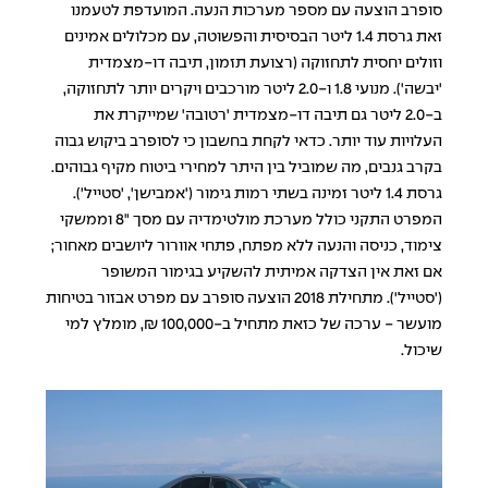
סופרב הוצעה עם מספר מערכות הנעה. המועדפת לטעמנו
זאת גרסת 1.4 ליטר הבסיסית והפשוטה, עם מכלולים אמינים
וזולים יחסית לתחזוקה (רצועת תזמון, תיבה דו-מצמדית
'יבשה'). מנועי 1.8 ו-2.0 ליטר מורכבים ויקרים יותר לתחזוקה,
ב-2.0 ליטר גם תיבה דו-מצמדית 'רטובה' שמייקרת את
העלויות עוד יותר. כדאי לקחת בחשבון כי לסופרב ביקוש גבוה
בקרב גנבים, מה שמוביל בין היתר למחירי ביטוח מקיף גבוהים.
גרסת 1.4 ליטר זמינה בשתי רמות גימור ('אמבישן', 'סטייל').
המפרט התקני כולל מערכת מולטימדיה עם מסך "8 וממשקי
צימוד, כניסה והנעה ללא מפתח, פתחי אוורור ליושבים מאחור;
אם זאת אין הצדקה אמיתית להשקיע בגימור המשופר
('סטייל'). מתחילת 2018 הוצעה סופרב עם מפרט אבזור בטיחות
מועשר - ערכה של כזאת מתחיל ב-100,000 ₪, מומלץ למי
שיכול.