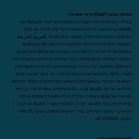
הודעה בנוגע לקבלת חיווי אשראי:
בפנייה לבחינת זכאות לקבלת הלוואה מימון ישיר מקבוצת ישיר
(2006) בע"מ תפנה ללשכת האשראי על מנת לקבל את נתוני
האשראי המצויים אודותייך במאגר בנק ישראל.
للعربية انقر هنا
.
התקופה המינימלית להחזר הלוואה הינה כשנה (12 תשלומים)
והמקסימלית להחזר הלוואה הינה כשמונה שנים (100 תשלומים).
העלות השנתית המקסימלית (כולל עמלות) בהלוואות צמודות מדד
הינה 13%, בהתאם לצו הריבית (קביעת שיעור הריבית המקסימלי),
תש"ל-1970. בהלוואת שאינן צמודות מדד, עד גובה "שיעור עלות
האשראי המרבי" בהתאם לחוק אשראי הוגן התשנ"ג-1993. לדוגמא:
בהלוואה על סך 30,000 ₪, ב- 55 תשלומים, צמודת מדד בריבית
בשיעור של 8.5%, העלות הכוללת תהיה 9.66% בתוספת עמלת
פתיחת תיק בסך 490 ₪. *סה"כ תשלומי לקוח – 36,817 ₪. יובהר כי
ההערכה כפופה לשינויים במדד ושינויים נוספים. אפעל 35 פתח
תקווה,
03-7215555
.
סיוע במציאת רכב: