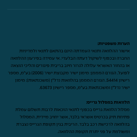
הערות משפטיות:
אישור ההלוואה ותנאי העמדתה הינם בהתאם לתנאי ולמדיניות
החברה ובכפוף לשיקול דעתה הבלעדי. אי עמידה בפירעון ההלוואה
או בהחזר האשראי עלולה לגרור חיוב בריבית פיגורים והליכי הוצאה
לפועל. הגורם המממן: מימון ישיר מקבוצת ישיר (2006) בע"מ, מספר
רישיון 54414. הגורם המממן בהלוואות נדל"ן (משכנתאות): מימון
ישיר נדל"ן ומשכנתאות בע"מ, מספר רישיון 63673.
הלוואות במסלול גרייס:
מסלול הלוואת גרייס בכפוף לתנאי הזכאות לרבות תשלום עמלת
פתיחת תיק בכרטיס אשראי בלבד, אשר יחויב מיידית. המסלול
בהלוואה לרכישת רכב בלבד. הריבית בגין תקופת הגרייס נצברת
ומשולמת על פני יתרת תקופת ההלוואה.