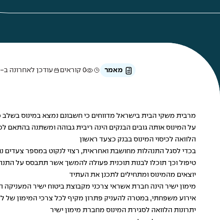
מאמר
0 קוראים
עודכן לאחרונה ב-9 באפריל 2025
מרבית משקי הבית בישראל מדווחים כי חשבונם נמצא במינוס בשלב כ
על המינוס אותה גובים הבנקים הינה ריבית גבוהה ומשתנה בהתאם לכ
הלוואה לכיסוי המינוס בבנק כצעד ראשון
בכדי לסגל התנהלות מחושבת ואחראית, רצוי לנקוט במספר צעדים נוס
טיפול וכך תוכלו לבנות תוכנית פעולה להמשך אשר תתבסס על התנה
יוצאים מהמינוס ומתחילים לתכנן את העתיד
מימון ישיר הינה חברת אשראי צרכני מקבוצת ביטוח ישיר המעניקה הל
אירוע משפחתי, במטרה להעניק פתרון מקיף לכל צרכי המימון של לקו
יתרונות הלוואה לסגירת המינוס מחברת מימון ישיר