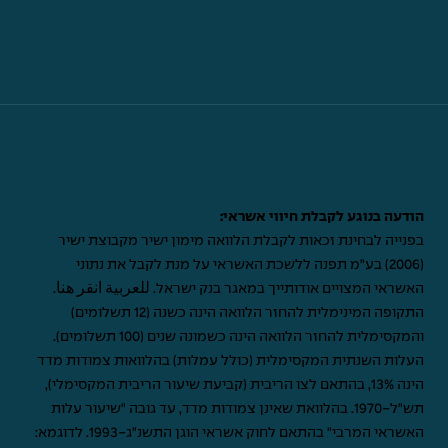
הודעה בנוגע לקבלת חיווי אשראי:
בפנייה לבחינת זכאות לקבלת הלוואה מימון ישיר מקבוצת ישיר
(2006) בע"מ תפנה ללשכת האשראי על מנת לקבל את נתוני
האשראי המצויים אודותייך במאגר בנק ישראל.
للعربية انقر هنا
.
התקופה המינימלית להחזר הלוואה הינה כשנה (12 תשלומים)
והמקסימלית להחזר הלוואה הינה כשמונה שנים (100 תשלומים).
העלות השנתית המקסימלית (כולל עמלות) בהלוואות צמודות מדד
הינה 13%, בהתאם לצו הריבית (קביעת שיעור הריבית המקסימלי),
תש"ל-1970. בהלוואת שאינן צמודות מדד, עד גובה "שיעור עלות
האשראי המרבי" בהתאם לחוק אשראי הוגן התשנ"ג-1993. לדוגמא: