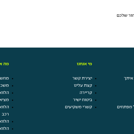
חזר שלכם
מי אנחנו
מה אנ
איתך
יצירת קשר
מחשבו
קצת עלינו
משכנ
קריירה
הלווא
ביטוח ישיר
מציא
 מפתחים
קשרי משקיעים
הלווא
רכב
הלווא
הלווא