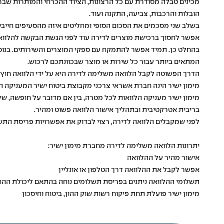
מכינים טבלה מסודרת עם כל הרצונות, הציוד ההכרחי והמותרות שברצו
הובלות והרכבות, צביעה, התקנה ועוד.
בשלב שני מסכמים את הסכום הסופי ומחליטים איזה מהסעיפים חייבי
אפשר לחסוך ברכישת מוצרים לדירה עוד לפני הגשת הבקשה להלווא
בהחלט כן. תמיד אפשר להתמקח עם ספקי המוצרים והשירותים. בנוס
המתאים ביותר עבור כל שירות או מוצר שבכוונתכם לרכוש.
הדרך הפשוטה לקבל הלוואה משלימה לדירה היא על ידי הלוואה חוץ
מימון ישיר הינה חברת אשראי צרכני מקבוצת ביטוח ישיר המעניקה
ה
מימון ישיר מעניקה
הלוואות לכל מטרה
, בין אם מדובר על חופשה, ש
בריבית אטרקטיבית ובתהליך אישור הלוואה פשוט ומהיר.
לפני שמקבלים הלוואה לדירה, רצוי לבדוק את אפשרויות פריסת התש
יתרונות הלוואה משלימה לדירה מחברת מימון ישיר:
אישור מהיר על ההלוואה
אפשר לקבל את ההלוואה דרך הטלפון או אונליין
תשלומי ההלוואה ניתנים בפריסת תשלומים נוחה בהתאם ליכולת הה
מימון ישיר פועלת תחת פיקוח רשות שוק ההון, ביטוח וחיסכון