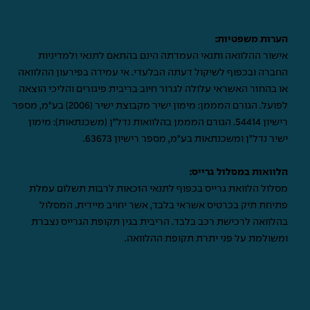
הערות משפטיות:
אישור ההלוואה ותנאי העמדתה הינם בהתאם לתנאי ולמדיניות
החברה ובכפוף לשיקול דעתה הבלעדי. אי עמידה בפירעון ההלוואה
או בהחזר האשראי עלולה לגרור חיוב בריבית פיגורים והליכי הוצאה
לפועל. הגורם המממן: מימון ישיר מקבוצת ישיר (2006) בע"מ, מספר
רישיון 54414. הגורם המממן בהלוואות נדל"ן (משכנתאות): מימון
ישיר נדל"ן ומשכנתאות בע"מ, מספר רישיון 63673.
הלוואות במסלול גרייס:
מסלול הלוואת גרייס בכפוף לתנאי הזכאות לרבות תשלום עמלת
פתיחת תיק בכרטיס אשראי בלבד, אשר יחויב מיידית. המסלול
בהלוואה לרכישת רכב בלבד. הריבית בגין תקופת הגרייס נצברת
ומשולמת על פני יתרת תקופת ההלוואה.