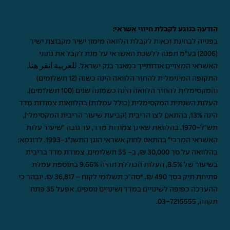
הודעה בנוגע לקבלת חיווי אשראי:
בפנייה לבחינת זכאות לקבלת הלוואה מימון ישיר מקבוצת ישיר
(2006) בע"מ תפנה ללשכת האשראי על מנת לקבל את נתוני
האשראי המצויים אודותייך במאגר בנק ישראל.
للعربية انقر هنا
.
התקופה המינימלית להחזר הלוואה הינה כשנה (12 תשלומים)
והמקסימלית להחזר הלוואה הינה כשמונה שנים (100 תשלומים).
העלות השנתית המקסימלית (כולל עמלות) בהלוואות צמודות מדד
הינה 13%, בהתאם לצו הריבית (קביעת שיעור הריבית המקסימלי),
תש"ל-1970. בהלוואת שאינן צמודות מדד, עד גובה "שיעור עלות
האשראי המרבי" בהתאם לחוק אשראי הוגן התשנ"ג-1993. לדוגמא:
בהלוואה על סך 30,000 ₪, ב- 55 תשלומים, צמודת מדד בריבית
בשיעור של 8.5%, העלות הכוללת תהיה 9.66% בתוספת עמלת
פתיחת תיק בסך 490 ₪. *סה"כ תשלומי לקוח – 36,817 ₪. יובהר כי
ההערכה כפופה לשינויים במדד ושינויים נוספים. אפעל 35 פתח
תקווה,
03-7215555
.