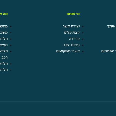
מי אנחנו
מה אנ
איתך
יצירת קשר
מחשבו
קצת עלינו
משכנ
קריירה
הלווא
ביטוח ישיר
מציא
 מפתחים
קשרי משקיעים
הלווא
רכב
הלווא
הלווא