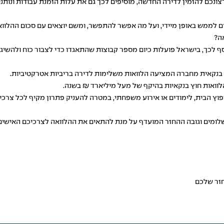
נכם להזמין לדירה החדשה, מוסיפים לכך גם את עלות הזמנת עבודות ונותני שי
ם לממש באופן מיידי, ועל מה אפשר להתפשר, ומשם יוצאים עם סכום ההלוואה
ה?
ף לכך, בישראל פועלות כיום מספר קבוצות שהתאגדו כדי לצבור כוח ולהש
 בנקאית מחברה המציעה הלוואות משלימות לדירה בריביות אטרקטיביות.
לוואות חוץ בנקאיות
בהיקף של מעל מיליארד ₪ בשנה.
יפוץ הבית, לימודים או אירוע משפחתי, במטרה להעניק פתרון מקיף לכל צרכי
לומים וגובה ההחזר המועדף על מנת להתאים את ההלוואה לצרכיכם האישים.
חזר שלכם