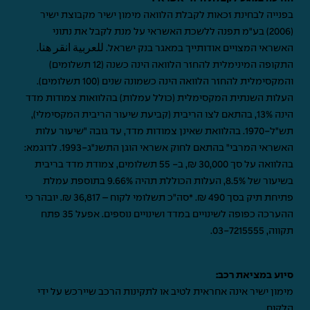
בפנייה לבחינת זכאות לקבלת הלוואה מימון ישיר מקבוצת ישיר
(2006) בע"מ תפנה ללשכת האשראי על מנת לקבל את נתוני
האשראי המצויים אודותייך במאגר בנק ישראל.
للعربية انقر هنا
.
התקופה המינימלית להחזר הלוואה הינה כשנה (12 תשלומים)
והמקסימלית להחזר הלוואה הינה כשמונה שנים (100 תשלומים).
העלות השנתית המקסימלית (כולל עמלות) בהלוואות צמודות מדד
הינה 13%, בהתאם לצו הריבית (קביעת שיעור הריבית המקסימלי),
תש"ל-1970. בהלוואת שאינן צמודות מדד, עד גובה "שיעור עלות
האשראי המרבי" בהתאם לחוק אשראי הוגן התשנ"ג-1993. לדוגמא:
בהלוואה על סך 30,000 ₪, ב- 55 תשלומים, צמודת מדד בריבית
בשיעור של 8.5%, העלות הכוללת תהיה 9.66% בתוספת עמלת
פתיחת תיק בסך 490 ₪. *סה"כ תשלומי לקוח – 36,817 ₪. יובהר כי
ההערכה כפופה לשינויים במדד ושינויים נוספים. אפעל 35 פתח
תקווה,
03-7215555
.
סיוע במציאת רכב:
מימון ישיר אינה אחראית לטיב או לתקינות הרכב שיירכש על ידי
הלקוח.