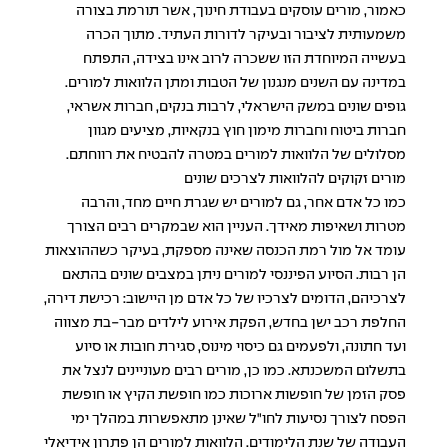
כאמור, מורים עוסקים בעבודת חינוך, אשר תורמת בצורה
משמעותית לציבור ובעיקר לדורות העתיד. מתוך הכרה
בעשייה המיוחדת הזו ששכרה לרוב אינו בצידה, התפתח
במדינה עם השנים מנגנון של הטבות ומתן הלוואות למורים.
גופים שונים במשק הישראלי, לרבות בנקים, חברות אשראי,
חברות ביטוח וחברות מימון חוץ בנקאיות, מציעים מגוון
מסלולים של הלוואות למורים במטרה להבטיח את רווחתם.
מורים זקוקים להלוואות לצרכים שונים
כמו כל אדם אחר, גם למורים יש שגרת חיים מחד, והרבה
מטרות ושאיפות מאידך. העניין הוא שבמקרים רבים הצורך
עומד אל מול רמת הכנסה שאינה מספקת, בעיקר כשההוצאות
הן רבות. הסיוע הפיננסי למורים ניתן במצבים שונים בהתאם
לצרכיהם, הדומים לצרכיו של כל אדם מן היישוב: רכישת דירה,
החלפת רכב ישן בחדש, הפקת אירוע לילדים מבר-בת מצווה
ועד חתונה, ולפעמים גם כיסוי מינוס, סגירת חובות או סיוע
בתשלום המשכנתא. כמו כן, מורים רבים מעוניינים לנצל את
פסק הזמן של חופשות ארוכות כמו חופשת הקיץ או חופשת
הפסח לצורך נסיעות לחו"ל שאינן מתאפשרות במהלך ימי
העבודה של שנת הלימודים. הלוואות למורים הן פתרון אידיאלי