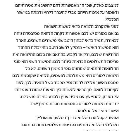
למצבים כאלה, שכן הן מאפשרות להם להשיג את מטרותיהם
ולשמור על איכות חייהם מבלי להיגרר ללחץ ולמתח במישור
הכלכלי.
לפני שלוקחים הלוואה כדאי לעשות השוואה
גם אם כמורים יש לכם אפשרות לקחת הלוואה מסובסדת נוחה
לכאורה, תמיד כדאי לבחון היטב שני מישורים חשובים. האחד
הוא המישור האישי – מומלץ לחשב היטב מהי יכולת ההחזר
החודשית שלכם, ורק אז לקבוע בהתאם את סכום ההלוואה ואת
פריסת התשלומים הכדאית ביותר לכם. המישור השני הוא סוגי
ההלוואות והתנאים שנותנים גופי המימון השונים. לא כל
הלוואה למורים היא משתלמת. לפעמים, הלוואה שקוסמת לכם
ממבט ראשון עלולה להוות נטל מכביד בשל תנאיה. לכן, לפני
לקיחת הלוואה, מן הראוי להשוות בין הצעות שונות העומדות
על הפרק, להתייעץ עם מביני עניין ולבצע בחירה מושכלת.
יתרונות הלוואה למורים באמצעות חברת מימון ישיר
אישור מהיר על ההלוואה
אפשר לקבל את ההלוואה דרך הטלפון או אונליין
תשלומי ההלוואה ניתנים בפריסת תשלומים נוחה בהתאם