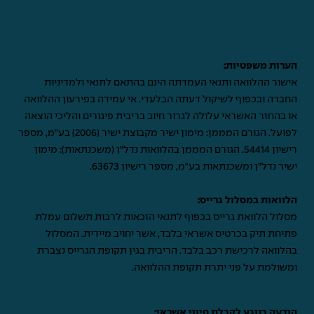
הערות משפטיות:
אישור ההלוואה ותנאי העמדתה הינם בהתאם לתנאי ולמדיניות
החברה ובכפוף לשיקול דעתה הבלעדי. אי עמידה בפירעון ההלוואה
או בהחזר האשראי עלולה לגרור חיוב בריבית פיגורים והליכי הוצאה
לפועל. הגורם המממן: מימון ישיר מקבוצת ישיר (2006) בע"מ, מספר
רישיון 54414. הגורם המממן בהלוואות נדל"ן (משכנתאות): מימון
ישיר נדל"ן ומשכנתאות בע"מ, מספר רישיון 63673.
הלוואות במסלול גרייס:
מסלול הלוואת גרייס בכפוף לתנאי הזכאות לרבות תשלום עמלת
פתיחת תיק בכרטיס אשראי בלבד, אשר יחויב מיידית. המסלול
בהלוואה לרכישת רכב בלבד. הריבית בגין תקופת הגרייס נצברת
ומשולמת על פני יתרת תקופת ההלוואה.
הודעה בנוגע לקבלת חיווי אשראי: