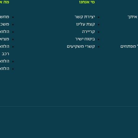
מי אנחנו
מה אנ
איתך
יצירת קשר
מחשבו
קצת עלינו
משכנ
קריירה
הלווא
ביטוח ישיר
מציא
 מפתחים
קשרי משקיעים
הלווא
רכב
הלווא
הלווא