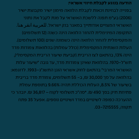
הודעה בנוגע לקבלת חיווי אשראי:
בפנייה לבחינת זכאות לקבלת הלוואה מימון ישיר מקבוצת ישיר
(2006) בע"מ תפנה ללשכת האשראי על מנת לקבל את נתוני
האשראי המצויים אודותייך במאגר בנק ישראל.
للعربية انقر هنا
.
התקופה המינימלית להחזר הלוואה הינה כשנה (12 תשלומים)
והמקסימלית להחזר הלוואה הינה כשמונה שנים (100 תשלומים).
העלות השנתית המקסימלית (כולל עמלות) בהלוואות צמודות מדד
הינה 13%, בהתאם לצו הריבית (קביעת שיעור הריבית המקסימלי),
תש"ל-1970. בהלוואת שאינן צמודות מדד, עד גובה "שיעור עלות
האשראי המרבי" בהתאם לחוק אשראי הוגן התשנ"ג-1993. לדוגמא:
בהלוואה על סך 30,000 ₪, ב- 55 תשלומים, צמודת מדד בריבית
בשיעור של 8.5%, העלות הכוללת תהיה 9.66% בתוספת עמלת
פתיחת תיק בסך 490 ₪. *סה"כ תשלומי לקוח – 36,817 ₪. יובהר כי
ההערכה כפופה לשינויים במדד ושינויים נוספים. אפעל 35 פתח
תקווה,
03-7215555
.