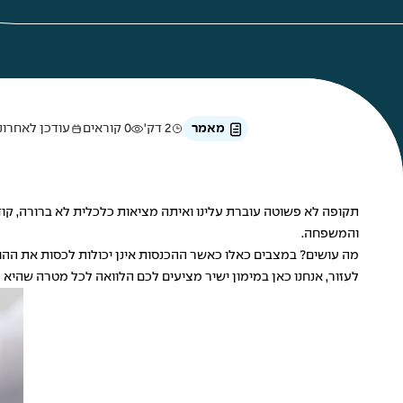
מאמר
2 דק'
0 קוראים
עודכן לאחרונה ב-7 במ
תקופה לא פשוטה עוברת עלינו ואיתה מציאות כלכלית לא ברורה, קוד
והמשפחה.
מה עושים? במצבים כאלו כאשר ההכנסות אינן יכולות לכסות את ההו
לעזור, אנחנו כאן במימון ישיר מציעים לכם הלוואה לכל מטרה שהיא עד 250,000 ₪ כנגד שעבוד הרכב שבבעלותכם. לא בטוחים אם הרכב שלכם שועבד? דברו איתנו, אנחנו נבדוק את זה 