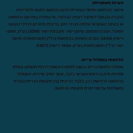
הערות משפטיות:
אישור ההלוואה ותנאי העמדתה הינם בהתאם לתנאי ולמדיניות
החברה ובכפוף לשיקול דעתה הבלעדי. אי עמידה בפירעון ההלוואה
או בהחזר האשראי עלולה לגרור חיוב בריבית פיגורים והליכי הוצאה
לפועל. הגורם המממן: מימון ישיר מקבוצת ישיר (2006) בע"מ, מספר
רישיון 54414. הגורם המממן בהלוואות נדל"ן (משכנתאות): מימון
ישיר נדל"ן ומשכנתאות בע"מ, מספר רישיון 63673.
הלוואות במסלול גרייס:
מסלול הלוואת גרייס בכפוף לתנאי הזכאות לרבות תשלום עמלת
פתיחת תיק בכרטיס אשראי בלבד, אשר יחויב מיידית. המסלול
בהלוואה לרכישת רכב בלבד. הריבית בגין תקופת הגרייס נצברת
ומשולמת על פני יתרת תקופת ההלוואה.