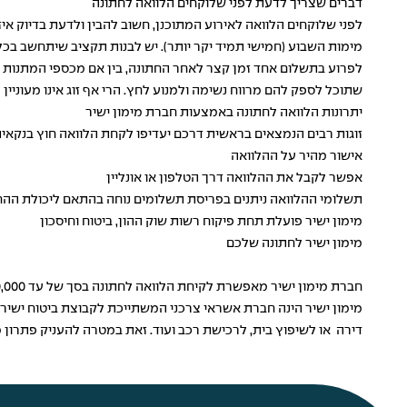
דברים שצריך לדעת לפני שלוקחים הלוואה לחתונה
לפני שלוקחים
הלוואה
לאירוע המתוכנן, חשוב להבין ולדעת בדיוק איז
מימות השבוע (חמישי תמיד יקר יותר). יש לבנות תקציב שיתחשב בכל
לפרוע בתשלום אחד זמן קצר לאחר החתונה, בין אם מכספי המתנות וב
שתוכל לספק להם מרווח נשימה ולמנוע לחץ. הרי אף זוג אינו מעוני
יתרונות הלוואה לחתונה באמצעות חברת מימון ישיר
זוגות רבים הנמצאים בראשית דרכם יעדיפו לקחת הלוואה חוץ בנקאית
אישור מהיר על ההלוואה
אפשר לקבל את ההלוואה דרך הטלפון או אונליין
תשלומי ההלוואה ניתנים בפריסת תשלומים נוחה בהתאם ליכולת הה
מימון ישיר פועלת תחת פיקוח רשות שוק ההון, ביטוח וחיסכון
מימון ישיר לחתונה שלכם
חברת מימון ישיר מאפשרת לקיחת הלוואה לחתונה בסך של עד 250,000 ש"ח כנגד שיעבוד רכב שלכם, בתנאים נוחים ומשתלמים הניתנת באישור מהיר ללא בירוקרטיה מתישה, ללא צורך בערבים.
מימון ישיר הינה חברת אשראי צרכני המשתייכת לקבוצת ביטוח ישי
דירה או לשיפוץ בית, לרכישת רכב ועוד. זאת במטרה להעניק פתרון מ