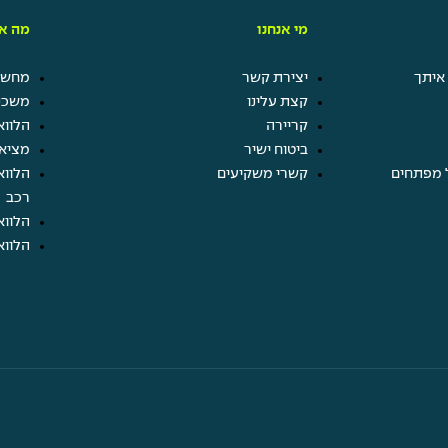
מי אנחנו
מה אנ
איתך
יצירת קשר
מחשבו
קצת עלינו
משכנ
קריירה
הלווא
ביטוח ישיר
מציא
 מפתחים
קשרי משקיעים
הלווא
רכב
הלווא
הלווא