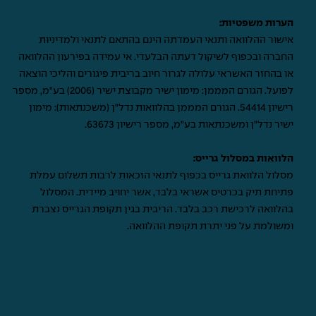
הערות משפטיות:
אישור ההלוואה ותנאי העמדתה הינם בהתאם לתנאי ולמדיניות
החברה ובכפוף לשיקול דעתה הבלעדי. אי עמידה בפירעון ההלוואה
או בהחזר האשראי עלולה לגרור חיוב בריבית פיגורים והליכי הוצאה
לפועל. הגורם המממן: מימון ישיר מקבוצת ישיר (2006) בע"מ, מספר
רישיון 54414. הגורם המממן בהלוואות נדל"ן (משכנתאות): מימון
ישיר נדל"ן ומשכנתאות בע"מ, מספר רישיון 63673.
הלוואות במסלול גרייס:
מסלול הלוואת גרייס בכפוף לתנאי הזכאות לרבות תשלום עמלת
פתיחת תיק בכרטיס אשראי בלבד, אשר יחויב מיידית. המסלול
בהלוואה לרכישת רכב בלבד. הריבית בגין תקופת הגרייס נצברת
ומשולמת על פני יתרת תקופת ההלוואה.