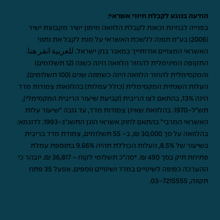
הודעה בנוגע לקבלת חיווי אשראי:
בפנייה לבחינת זכאות לקבלת הלוואה מימון ישיר מקבוצת ישיר
(2006) בע"מ תפנה ללשכת האשראי על מנת לקבל את נתוני
האשראי המצויים אודותייך במאגר בנק ישראל.
للعربية انقر هنا
.
התקופה המינימלית להחזר הלוואה הינה כשנה (12 תשלומים)
והמקסימלית להחזר הלוואה הינה כשמונה שנים (100 תשלומים).
העלות השנתית המקסימלית (כולל עמלות) בהלוואות צמודות מדד
הינה 13%, בהתאם לצו הריבית (קביעת שיעור הריבית המקסימלי),
תש"ל-1970. בהלוואת שאינן צמודות מדד, עד גובה "שיעור עלות
האשראי המרבי" בהתאם לחוק אשראי הוגן התשנ"ג-1993. לדוגמא:
בהלוואה על סך 30,000 ₪, ב- 55 תשלומים, צמודת מדד בריבית
בשיעור של 8.5%, העלות הכוללת תהיה 9.66% בתוספת עמלת
פתיחת תיק בסך 490 ₪. *סה"כ תשלומי לקוח – 36,817 ₪. יובהר כי
ההערכה כפופה לשינויים במדד ושינויים נוספים. אפעל 35 פתח
תקווה,
03-7215555
.