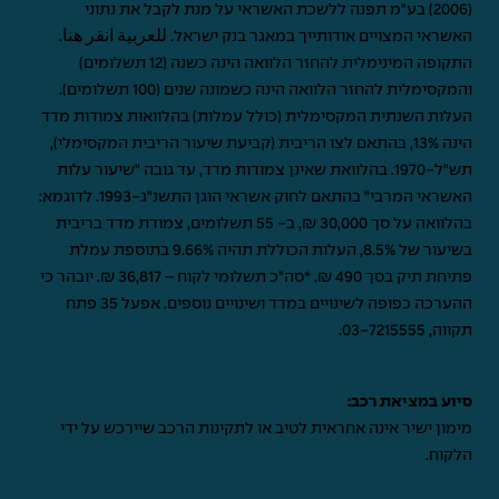
(2006) בע"מ תפנה ללשכת האשראי על מנת לקבל את נתוני
האשראי המצויים אודותייך במאגר בנק ישראל.
للعربية انقر هنا
.
התקופה המינימלית להחזר הלוואה הינה כשנה (12 תשלומים)
והמקסימלית להחזר הלוואה הינה כשמונה שנים (100 תשלומים).
העלות השנתית המקסימלית (כולל עמלות) בהלוואות צמודות מדד
הינה 13%, בהתאם לצו הריבית (קביעת שיעור הריבית המקסימלי),
תש"ל-1970. בהלוואת שאינן צמודות מדד, עד גובה "שיעור עלות
האשראי המרבי" בהתאם לחוק אשראי הוגן התשנ"ג-1993. לדוגמא:
בהלוואה על סך 30,000 ₪, ב- 55 תשלומים, צמודת מדד בריבית
בשיעור של 8.5%, העלות הכוללת תהיה 9.66% בתוספת עמלת
פתיחת תיק בסך 490 ₪. *סה"כ תשלומי לקוח – 36,817 ₪. יובהר כי
ההערכה כפופה לשינויים במדד ושינויים נוספים. אפעל 35 פתח
תקווה,
03-7215555
.
סיוע במציאת רכב:
מימון ישיר אינה אחראית לטיב או לתקינות הרכב שיירכש על ידי
הלקוח.