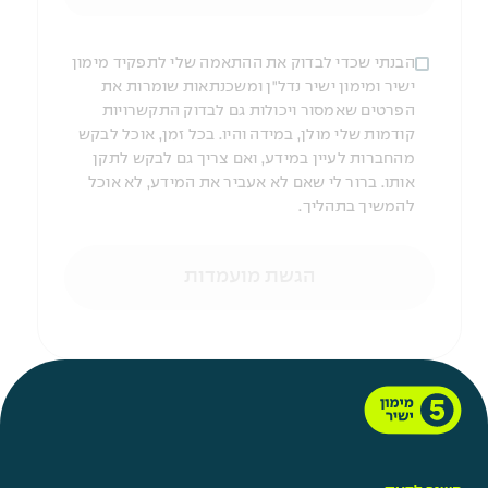
הבנתי שכדי לבדוק את ההתאמה שלי לתפקיד מימון
ישיר ומימון ישיר נדל"ן ומשכנתאות שומרות את
הפרטים שאמסור ויכולות גם לבדוק התקשרויות
קודמות שלי מולן, במידה והיו. בכל זמן, אוכל לבקש
מהחברות לעיין במידע, ואם צריך גם לבקש לתקן
אותו. ברור לי שאם לא אעביר את המידע, לא אוכל
להמשיך בתהליך.
הגשת מועמדות