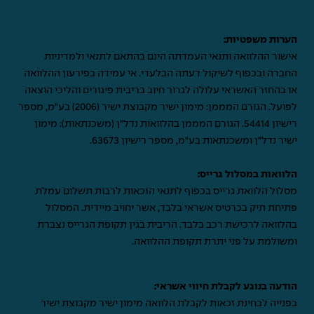
הערות משפטיות:
אישור ההלוואה ותנאי העמדתה הינם בהתאם לתנאי ולמדיניות
החברה ובכפוף לשיקול דעתה הבלעדי. אי עמידה בפירעון ההלוואה
או בהחזר האשראי עלולה לגרור חיוב בריבית פיגורים והליכי הוצאה
לפועל. הגורם המממן: מימון ישיר מקבוצת ישיר (2006) בע"מ, מספר
רישיון 54414. הגורם המממן בהלוואות נדל"ן (משכנתאות): מימון
ישיר נדל"ן ומשכנתאות בע"מ, מספר רישיון 63673.
הלוואות במסלול גרייס:
מסלול הלוואת גרייס בכפוף לתנאי הזכאות לרבות תשלום עמלת
פתיחת תיק בכרטיס אשראי בלבד, אשר יחויב מיידית. המסלול
בהלוואה לרכישת רכב בלבד. הריבית בגין תקופת הגרייס נצברת
ומשולמת על פני יתרת תקופת ההלוואה.
הודעה בנוגע לקבלת חיווי אשראי:
בפנייה לבחינת זכאות לקבלת הלוואה מימון ישיר מקבוצת ישיר