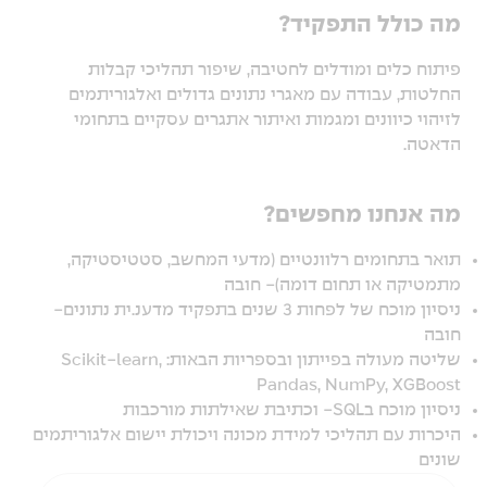
מה כולל התפקיד?
פיתוח כלים ומודלים לחטיבה, שיפור תהליכי קבלות
החלטות, עבודה עם מאגרי נתונים גדולים ואלגוריתמים
לזיהוי כיוונים ומגמות ואיתור אתגרים עסקיים בתחומי
הדאטה.
מה אנחנו מחפשים?
תואר בתחומים רלוונטיים (מדעי המחשב, סטטיסטיקה,
מתמטיקה או תחום דומה)- חובה
ניסיון מוכח של לפחות 3 שנים בתפקיד מדענ.ית נתונים-
חובה
שליטה מעולה בפייתון ובספריות הבאות: Scikit-learn,
Pandas, NumPy, XGBoost
ניסיון מוכח בSQL- וכתיבת שאילתות מורכבות
היכרות עם תהליכי למידת מכונה ויכולת יישום אלגוריתמים
שונים