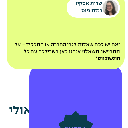
קייטנות מסובסדות
שרית אסקיו
אקסטרא חופש להורים
רכזת גיוס
לאחר ותק של שנה
אירוע משפחות שנתי
פינוקים
"אם יש לכם שאלות לגבי החברה או התפקיד - אל
תתביישו, תשאלו! אנחנו כאן בשבילכם עם כל
ומתנות
התשובות!"
משרות נוספות שאולי
מתנות בחגים
יעניינו אותך
מתנות בימי הולדת