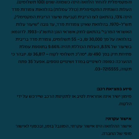
והמקסימלית להחזר הלוואה הינה כשמונה שנים (100 תשלומים).
העלות השנתית המקסימלית (כולל עמלות) בהלוואות צמודות מדד
הינה 13%, בהתאם לצו הריבית (קביעת שיעור הריבית המקסימלי),
תש"ל-1970. בהלוואת שאינן צמודות מדד, עד גובה "שיעור עלות
האשראי המרבי" בהתאם לחוק אשראי הוגן התשנ"ג-1993. לדוגמא:
בהלוואה על סך 30,000 ₪, ב- 55 תשלומים, צמודת מדד בריבית
בשיעור של 8.5%, העלות הכוללת תהיה 9.66% בתוספת עמלת
פתיחת תיק בסך 490 ₪. *סה"כ תשלומי לקוח – 36,817 ₪. יובהר כי
ההערכה כפופה לשינויים במדד ושינויים נוספים. אפעל 35 פתח
תקווה,
03-7215555
.
סיוע במציאת רכב:
מימון ישיר אינה אחראית לטיב או לתקינות הרכב שיירכש על ידי
הלקוח.
אישור עקרוני:
אישור ההלוואה הינו אישור עקרוני, המוגבל בזמן, ובכפוף לאישור
סופי של החברה.