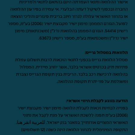
אישור ההלוואה ותנאי העמדתה הינם בהתאם לתנאי ולמדיניות
החברה ובכפוף לשיקול דעתה הבלעדי. אי עמידה בפירעון ההלוואה
או בהחזר האשראי עלולה לגרור חיוב בריבית פיגורים והליכי הוצאה
לפועל. הגורם המממן: מימון ישיר מקבוצת ישיר (2006) בע"מ, מספר
רישיון 54414. הגורם המממן בהלוואות נדל"ן (משכנתאות): מימון
ישיר נדל"ן ומשכנתאות בע"מ, מספר רישיון 63673.
הלוואות במסלול גרייס:
מסלול הלוואת גרייס בכפוף לתנאי הזכאות לרבות תשלום עמלת
פתיחת תיק בכרטיס אשראי בלבד, אשר יחויב מיידית. המסלול
בהלוואה לרכישת רכב בלבד. הריבית בגין תקופת הגרייס נצברת
ומשולמת על פני יתרת תקופת ההלוואה.
הודעה בנוגע לקבלת חיווי אשראי:
בפנייה לבחינת זכאות לקבלת הלוואה מימון ישיר מקבוצת ישיר
(2006) בע"מ תפנה ללשכת האשראי על מנת לקבל את נתוני
האשראי המצויים אודותייך במאגר בנק ישראל.
للعربية انقر هنا
.
התקופה המינימלית להחזר הלוואה הינה כשנה (12 תשלומים)