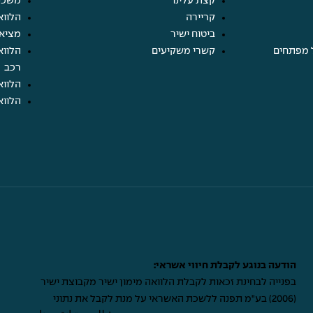
קצת עלינו
משכנ
קריירה
הלווא
ביטוח ישיר
מציא
 מפתחים
קשרי משקיעים
הלווא
רכב
הלווא
הלווא
הודעה בנוגע לקבלת חיווי אשראי:
בפנייה לבחינת זכאות לקבלת הלוואה מימון ישיר מקבוצת ישיר
(2006) בע"מ תפנה ללשכת האשראי על מנת לקבל את נתוני