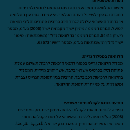
הערות משפטיות:
אישור ההלוואה ותנאי העמדתה הינם בהתאם לתנאי ולמדיניות
החברה ובכפוף לשיקול דעתה הבלעדי. אי עמידה בפירעון ההלוואה
או בהחזר האשראי עלולה לגרור חיוב בריבית פיגורים והליכי הוצאה
לפועל. הגורם המממן: מימון ישיר מקבוצת ישיר (2006) בע"מ, מספר
רישיון 54414. הגורם המממן בהלוואות נדל"ן (משכנתאות): מימון
ישיר נדל"ן ומשכנתאות בע"מ, מספר רישיון 63673.
הלוואות במסלול גרייס:
מסלול הלוואת גרייס בכפוף לתנאי הזכאות לרבות תשלום עמלת
פתיחת תיק בכרטיס אשראי בלבד, אשר יחויב מיידית. המסלול
בהלוואה לרכישת רכב בלבד. הריבית בגין תקופת הגרייס נצברת
ומשולמת על פני יתרת תקופת ההלוואה.
הודעה בנוגע לקבלת חיווי אשראי:
בפנייה לבחינת זכאות לקבלת הלוואה מימון ישיר מקבוצת ישיר
(2006) בע"מ תפנה ללשכת האשראי על מנת לקבל את נתוני
האשראי המצויים אודותייך במאגר בנק ישראל.
للعربية انقر هنا
.