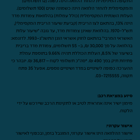
התקופה המינימלית להחזר הלוואה הינה כשנה (12 תשלומים)
והמקסימלית להחזר הלוואה הינה כשמונה שנים (100 תשלומים).
העלות השנתית המקסימלית (כולל עמלות) בהלוואות צמודות מדד
הינה 13%, בהתאם לצו הריבית (קביעת שיעור הריבית המקסימלי),
תש"ל-1970. בהלוואת שאינן צמודות מדד, עד גובה "שיעור עלות
האשראי המרבי" בהתאם לחוק אשראי הוגן התשנ"ג-1993. לדוגמא:
בהלוואה על סך 30,000 ₪, ב- 55 תשלומים, צמודת מדד בריבית
בשיעור של 8.5%, העלות הכוללת תהיה 9.66% בתוספת עמלת
פתיחת תיק בסך 490 ₪. *סה"כ תשלומי לקוח – 36,817 ₪. יובהר כי
ההערכה כפופה לשינויים במדד ושינויים נוספים. אפעל 35 פתח
תקווה,
03-7215555
.
סיוע במציאת רכב:
מימון ישיר אינה אחראית לטיב או לתקינות הרכב שיירכש על ידי
הלקוח.
אישור עקרוני:
אישור ההלוואה הינו אישור עקרוני, המוגבל בזמן, ובכפוף לאישור