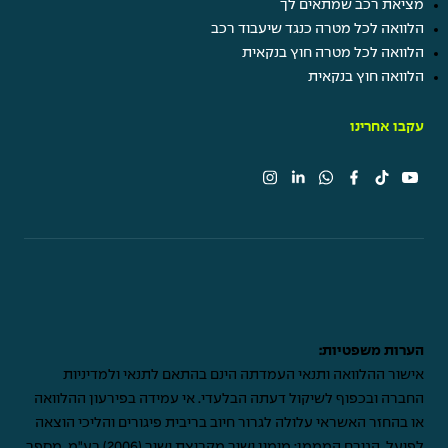
מציאת רכב שמתאים לך
הלוואה לכל מטרה כנגד שיעבוד רכב
הלוואה לכל מטרה חוץ בנקאית
הלוואה חוץ בנקאית
עקבו אחרינו
הערות משפטיות:
אישור ההלוואה ותנאי העמדתה הינם בהתאם לתנאי ולמדיניות
החברה ובכפוף לשיקול דעתה הבלעדי. אי עמידה בפירעון ההלוואה
או בהחזר האשראי עלולה לגרור חיוב בריבית פיגורים והליכי הוצאה
לפועל. הגורם המממן: מימון ישיר מקבוצת ישיר (2006) בע"מ, מספר