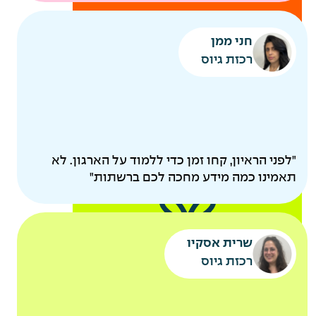
להיות
חני ממן
הורים
רכזת גיוס
"לפני הראיון, קחו זמן כדי ללמוד על הארגון. לא
תאמינו כמה מידע מחכה לכם ברשתות"
קייטנות מסובסדות
שרית אסקיו
אקסטרא חופש להורים
רכזת גיוס
לאחר ותק של שנה
אירוע משפחות שנתי