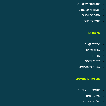
תובענות ייצוגיות
הצהרת נגישות
עוד
אתר מאובטח
בשבילך
תנאי שימוש
מי אנחנו
יצירת קשר
קצת עלינו
קריירה
ביטוח ישיר
קשרי משקיעים
קרו השתלמות
תן ביס
מה אנחנו מציעים
קרן מלגות
נופש חברה
מחשבון הלוואות
ערבי גיבוש ומסיבות
משכנתאות
הטבות בביטוח ישיר
הלוואה לרכב