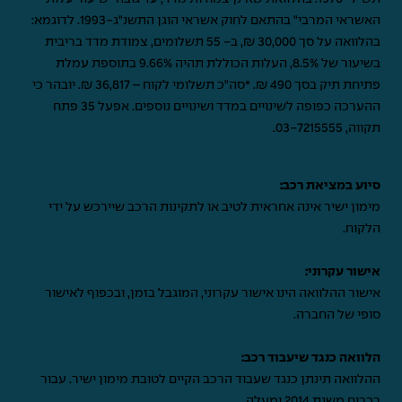
האשראי המרבי" בהתאם לחוק אשראי הוגן התשנ"ג-1993. לדוגמא:
בהלוואה על סך 30,000 ₪, ב- 55 תשלומים, צמודת מדד בריבית
בשיעור של 8.5%, העלות הכוללת תהיה 9.66% בתוספת עמלת
פתיחת תיק בסך 490 ₪. *סה"כ תשלומי לקוח – 36,817 ₪. יובהר כי
ההערכה כפופה לשינויים במדד ושינויים נוספים. אפעל 35 פתח
תקווה,
03-7215555
.
סיוע במציאת רכב:
מימון ישיר אינה אחראית לטיב או לתקינות הרכב שיירכש על ידי
הלקוח.
אישור עקרוני:
אישור ההלוואה הינו אישור עקרוני, המוגבל בזמן, ובכפוף לאישור
סופי של החברה.
הלוואה כנגד שיעבוד רכב:
ההלוואה תינתן כנגד שעבוד הרכב הקיים לטובת מימון ישיר. עבור
רכבים משנת 2014 ומעלה.