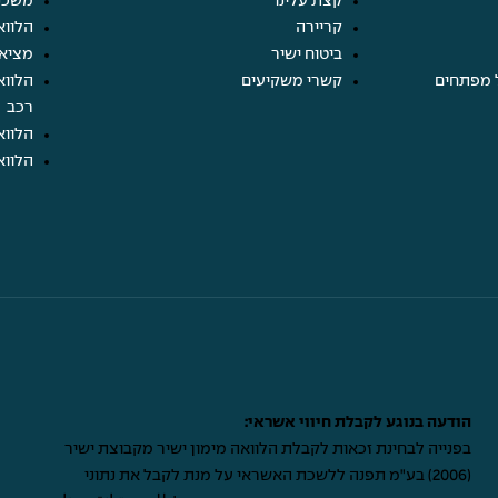
קצת עלינו
משכנ
קריירה
הלווא
ביטוח ישיר
מציא
 מפתחים
קשרי משקיעים
הלווא
רכב
הלווא
הלווא
הודעה בנוגע לקבלת חיווי אשראי:
בפנייה לבחינת זכאות לקבלת הלוואה מימון ישיר מקבוצת ישיר
(2006) בע"מ תפנה ללשכת האשראי על מנת לקבל את נתוני