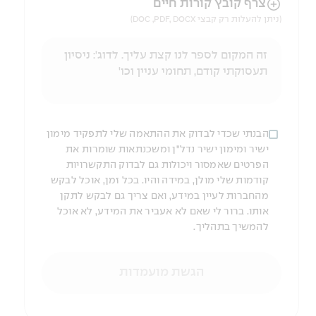
הניווט לאחר העלאת הקובץ באמצעות מקש ה-TAB
צרף קובץ קורות חיים
(ניתן להעלות רק קבצי DOC ,PDF, DOCX)
הבנתי שכדי לבדוק את ההתאמה שלי לתפקיד מימון
ישיר ומימון ישיר נדל"ן ומשכנתאות שומרות את
הפרטים שאמסור ויכולות גם לבדוק התקשרויות
קודמות שלי מולן, במידה והיו. בכל זמן, אוכל לבקש
מהחברות לעיין במידע, ואם צריך גם לבקש לתקן
אותו. ברור לי שאם לא אעביר את המידע, לא אוכל
להמשיך בתהליך.
הגשת מועמדות