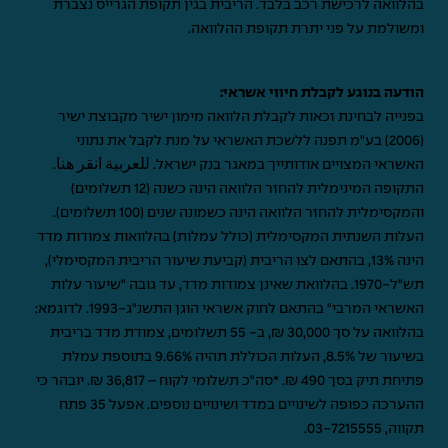
בהלוואה לרכישת רכב בלבד. הריבית בגין תקופת הגרייס נצברת
ומשולמת על פני יתרת תקופת ההלוואה.
הודעה בנוגע לקבלת חיווי אשראי:
בפנייה לבחינת זכאות לקבלת הלוואה מימון ישיר מקבוצת ישיר
(2006) בע"מ תפנה ללשכת האשראי על מנת לקבל את נתוני
האשראי המצויים אודותייך במאגר בנק ישראל.
للعربية انقر هنا
.
התקופה המינימלית להחזר הלוואה הינה כשנה (12 תשלומים)
והמקסימלית להחזר הלוואה הינה כשמונה שנים (100 תשלומים).
העלות השנתית המקסימלית (כולל עמלות) בהלוואות צמודות מדד
הינה 13%, בהתאם לצו הריבית (קביעת שיעור הריבית המקסימלי),
תש"ל-1970. בהלוואת שאינן צמודות מדד, עד גובה "שיעור עלות
האשראי המרבי" בהתאם לחוק אשראי הוגן התשנ"ג-1993. לדוגמא:
בהלוואה על סך 30,000 ₪, ב- 55 תשלומים, צמודת מדד בריבית
בשיעור של 8.5%, העלות הכוללת תהיה 9.66% בתוספת עמלת
פתיחת תיק בסך 490 ₪. *סה"כ תשלומי לקוח – 36,817 ₪. יובהר כי
ההערכה כפופה לשינויים במדד ושינויים נוספים. אפעל 35 פתח
תקווה,
03-7215555
.