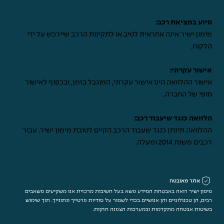
סיוע במציאת רכב:
מימון ישיר אינה אחראית לטיב או לתקינות הרכב שיירכש על ידי
הלקוח.
אישור עקרוני:
אישור ההלוואה הינו אישור עקרוני, המוגבל בזמן, ובכפוף לאישור
סופי של החברה.
הלוואה כנגד שיעבוד רכב:
ההלוואה תינתן כנגד שעבוד הרכב הקיים לטובת מימון ישיר. עבור
רכבים משנת 2014 ומעלה.
אתר מאובטח
מימון ישיר רואה באבטחת המידע נושא בעל חשיבות מרכזית אנו משקיעים משאבים
רבים, הן טכנולוגיים והן אנושיים בכדי לשמור על סודיות פרטייך ונתונייך. תוך שימוש
בשיטות אבטחה מתקדמות ובמערכות הצפנה חזקות.