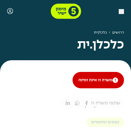
דרושים
כלכלןית
כלכלן.ית
משרה זו אינה זמינה
שתפו משרה זו
כספים ופיננסיים