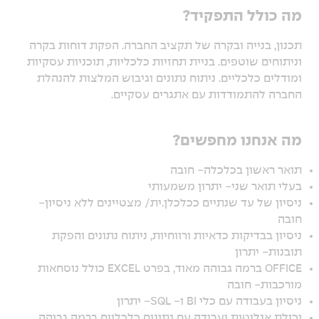
מה כולל התפקיד?
תכנון, בנייה ובקרה של תקציב החברה. הפקת דוחות בקרה
וניתוחים שוטפים. בניית תחזיות כלכליות, תוכניות עסקיות
ומודלים כלכליים. ניתוח נתונים וגיבוש המלצות להנהלת
החברה להתמודדות עם אתגרים עסקיים.
מה אנחנו מחפשים?
תואר ראשון בכלכלה- חובה
בעלי תואר שני- יתרון משמעותי
ניסיון של עד שנתיים ככלכלן.ית/ מצטיינים ללא ניסיון-
חובה
ניסיון בבדיקות כדאיות ורווחיות, ניתוח נתונים והפקת
תובנות- יתרון
OFFICE ברמה גבוהה מאוד, בפרט EXCEL כולל נוסחאות
מורכבות- חובה
ניסיון בעבודה עם כלי BI ו- SQL- יתרון
יכולת אנליטית ועבודה עם נתונים כלכליים ברמה גבוהה