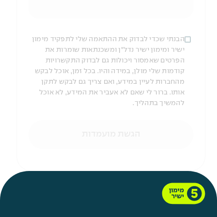
הבנתי שכדי לבדוק את ההתאמה שלי לתפקיד מימון
ישיר ומימון ישיר נדל"ן ומשכנתאות שומרות את
הפרטים שאמסור ויכולות גם לבדוק התקשרויות
קודמות שלי מולן, במידה והיו. בכל זמן, אוכל לבקש
מהחברות לעיין במידע, ואם צריך גם לבקש לתקן
אותו. ברור לי שאם לא אעביר את המידע, לא אוכל
להמשיך בתהליך.
הגשת מועמדות