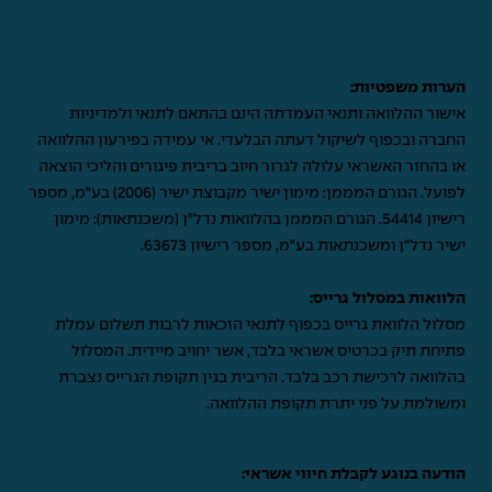
הערות משפטיות:
אישור ההלוואה ותנאי העמדתה הינם בהתאם לתנאי ולמדיניות
החברה ובכפוף לשיקול דעתה הבלעדי. אי עמידה בפירעון ההלוואה
או בהחזר האשראי עלולה לגרור חיוב בריבית פיגורים והליכי הוצאה
לפועל. הגורם המממן: מימון ישיר מקבוצת ישיר (2006) בע"מ, מספר
רישיון 54414. הגורם המממן בהלוואות נדל"ן (משכנתאות): מימון
ישיר נדל"ן ומשכנתאות בע"מ, מספר רישיון 63673.
הלוואות במסלול גרייס:
מסלול הלוואת גרייס בכפוף לתנאי הזכאות לרבות תשלום עמלת
פתיחת תיק בכרטיס אשראי בלבד, אשר יחויב מיידית. המסלול
בהלוואה לרכישת רכב בלבד. הריבית בגין תקופת הגרייס נצברת
ומשולמת על פני יתרת תקופת ההלוואה.
הודעה בנוגע לקבלת חיווי אשראי: