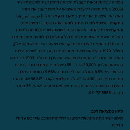
בפנייה לבחינת זכאות לקבלת הלוואה מימון ישיר מקבוצת ישיר
(2006) בע"מ תפנה ללשכת האשראי על מנת לקבל את נתוני
האשראי המצויים אודותייך במאגר בנק ישראל.
للعربية انقر هنا
.
התקופה המינימלית להחזר הלוואה הינה כשנה (12 תשלומים)
והמקסימלית להחזר הלוואה הינה כשמונה שנים (100 תשלומים).
העלות השנתית המקסימלית (כולל עמלות) בהלוואות צמודות מדד
הינה 13%, בהתאם לצו הריבית (קביעת שיעור הריבית המקסימלי),
תש"ל-1970. בהלוואת שאינן צמודות מדד, עד גובה "שיעור עלות
האשראי המרבי" בהתאם לחוק אשראי הוגן התשנ"ג-1993. לדוגמא:
בהלוואה על סך 30,000 ₪, ב- 55 תשלומים, צמודת מדד בריבית
בשיעור של 8.5%, העלות הכוללת תהיה 9.66% בתוספת עמלת
פתיחת תיק בסך 490 ₪. *סה"כ תשלומי לקוח – 36,817 ₪. יובהר כי
ההערכה כפופה לשינויים במדד ושינויים נוספים. אפעל 35 פתח
תקווה,
03-7215555
.
סיוע במציאת רכב:
מימון ישיר אינה אחראית לטיב או לתקינות הרכב שיירכש על ידי
הלקוח.