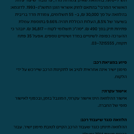
תש"ל-1970. בהלוואת שאינן צמודות מדד, עד גובה "שיעור עלות
האשראי המרבי" בהתאם לחוק אשראי הוגן התשנ"ג-1993. לדוגמא:
בהלוואה על סך 30,000 ₪, ב- 55 תשלומים, צמודת מדד בריבית
בשיעור של 8.5%, העלות הכוללת תהיה 9.66% בתוספת עמלת
פתיחת תיק בסך 490 ₪. *סה"כ תשלומי לקוח – 36,817 ₪. יובהר כי
ההערכה כפופה לשינויים במדד ושינויים נוספים. אפעל 35 פתח
תקווה,
03-7215555
.
סיוע במציאת רכב:
מימון ישיר אינה אחראית לטיב או לתקינות הרכב שיירכש על ידי
הלקוח.
אישור עקרוני:
אישור ההלוואה הינו אישור עקרוני, המוגבל בזמן, ובכפוף לאישור
סופי של החברה.
הלוואה כנגד שיעבוד רכב:
ההלוואה תינתן כנגד שעבוד הרכב הקיים לטובת מימון ישיר. עבור