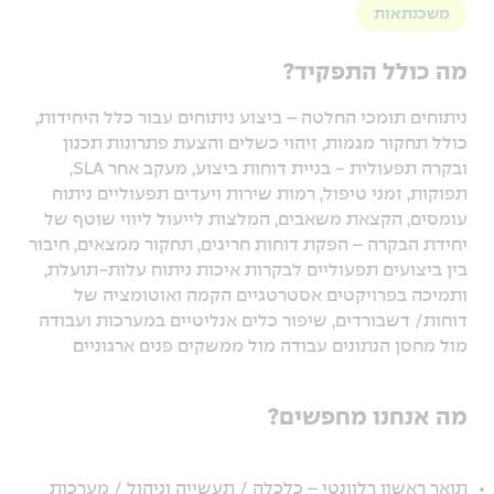
משכנתאות
מה כולל התפקיד?
ניתוחים תומכי החלטה – ביצוע ניתוחים עבור כלל היחידות,
כולל תחקור מגמות, זיהוי כשלים והצעת פתרונות תכנון
ובקרה תפעולית - בניית דוחות ביצוע, מעקב אחר SLA,
תפוקות, זמני טיפול, רמות שירות ויעדים תפעוליים ניתוח
עומסים, הקצאת משאבים, המלצות לייעול ליווי שוטף של
יחידת הבקרה – הפקת דוחות חריגים, תחקור ממצאים, חיבור
בין ביצועים תפעוליים לבקרות איכות ניתוח עלות-תועלת,
ותמיכה בפרויקטים אסטרטגיים הקמה ואוטומציה של
דוחות/ דשבורדים, שיפור כלים אנליטיים במערכות ועבודה
מול מחסן הנתונים עבודה מול ממשקים פנים ארגוניים
מה אנחנו מחפשים?
תואר ראשון רלוונטי – כלכלה / תעשייה וניהול / מערכות