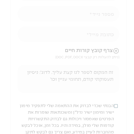
מספר נייד
כתובת מייל
הניווט לאחר העלאת הקובץ באמצעות מקש ה-TAB
צרף קובץ קורות חיים
(ניתן להעלות רק קבצי DOC ,PDF, DOCX)
הבנתי שכדי לבדוק את ההתאמה שלי לתפקיד מימון
ישיר ומימון ישיר נדל"ן ומשכנתאות שומרות את
הפרטים שאמסור ויכולות גם לבדוק התקשרויות
קודמות שלי מולן, במידה והיו. בכל זמן, אוכל לבקש
מהחברות לעיין במידע, ואם צריך גם לבקש לתקן