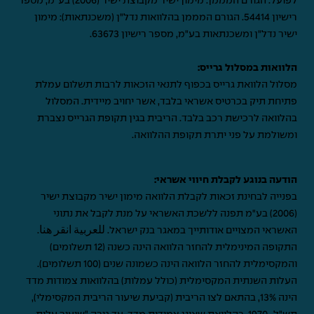
לפועל. הגורם המממן: מימון ישיר מקבוצת ישיר (2006) בע"מ, מספר
רישיון 54414. הגורם המממן בהלוואות נדל"ן (משכנתאות): מימון
ישיר נדל"ן ומשכנתאות בע"מ, מספר רישיון 63673.
הלוואות במסלול גרייס:
מסלול הלוואת גרייס בכפוף לתנאי הזכאות לרבות תשלום עמלת
פתיחת תיק בכרטיס אשראי בלבד, אשר יחויב מיידית. המסלול
בהלוואה לרכישת רכב בלבד. הריבית בגין תקופת הגרייס נצברת
ומשולמת על פני יתרת תקופת ההלוואה.
הודעה בנוגע לקבלת חיווי אשראי:
בפנייה לבחינת זכאות לקבלת הלוואה מימון ישיר מקבוצת ישיר
(2006) בע"מ תפנה ללשכת האשראי על מנת לקבל את נתוני
האשראי המצויים אודותייך במאגר בנק ישראל.
للعربية انقر هنا
.
התקופה המינימלית להחזר הלוואה הינה כשנה (12 תשלומים)
והמקסימלית להחזר הלוואה הינה כשמונה שנים (100 תשלומים).
העלות השנתית המקסימלית (כולל עמלות) בהלוואות צמודות מדד
הינה 13%, בהתאם לצו הריבית (קביעת שיעור הריבית המקסימלי),