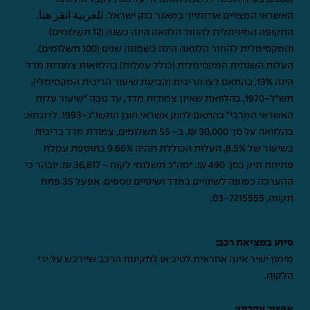
האשראי המצויים אודותייך במאגר בנק ישראל.
للعربية انقر هنا
.
התקופה המינימלית להחזר הלוואה הינה כשנה (12 תשלומים)
והמקסימלית להחזר הלוואה הינה כשמונה שנים (100 תשלומים).
העלות השנתית המקסימלית (כולל עמלות) בהלוואות צמודות מדד
הינה 13%, בהתאם לצו הריבית (קביעת שיעור הריבית המקסימלי),
תש"ל-1970. בהלוואת שאינן צמודות מדד, עד גובה "שיעור עלות
האשראי המרבי" בהתאם לחוק אשראי הוגן התשנ"ג-1993. לדוגמא:
בהלוואה על סך 30,000 ₪, ב- 55 תשלומים, צמודת מדד בריבית
בשיעור של 8.5%, העלות הכוללת תהיה 9.66% בתוספת עמלת
פתיחת תיק בסך 490 ₪. *סה"כ תשלומי לקוח – 36,817 ₪. יובהר כי
ההערכה כפופה לשינויים במדד ושינויים נוספים. אפעל 35 פתח
תקווה,
03-7215555
.
סיוע במציאת רכב:
מימון ישיר אינה אחראית לטיב או לתקינות הרכב שיירכש על ידי
הלקוח.
אישור עקרוני: