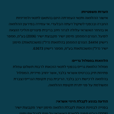
הערות משפטיות:
אישור ההלוואה ותנאי העמדתה הינם בהתאם לתנאי ולמדיניות
החברה ובכפוף לשיקול דעתה הבלעדי. אי עמידה בפירעון ההלוואה
או בהחזר האשראי עלולה לגרור חיוב בריבית פיגורים והליכי הוצאה
לפועל. הגורם המממן: מימון ישיר מקבוצת ישיר (2006) בע"מ, מספר
רישיון 54414. הגורם המממן בהלוואות נדל"ן (משכנתאות): מימון
ישיר נדל"ן ומשכנתאות בע"מ, מספר רישיון 63673.
הלוואות במסלול גרייס:
מסלול הלוואת גרייס בכפוף לתנאי הזכאות לרבות תשלום עמלת
פתיחת תיק בכרטיס אשראי בלבד, אשר יחויב מיידית. המסלול
בהלוואה לרכישת רכב בלבד. הריבית בגין תקופת הגרייס נצברת
ומשולמת על פני יתרת תקופת ההלוואה.
הודעה בנוגע לקבלת חיווי אשראי:
בפנייה לבחינת זכאות לקבלת הלוואה מימון ישיר מקבוצת ישיר
(2006) בע"מ תפנה ללשכת האשראי על מנת לקבל את נתוני