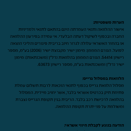
הערות משפטיות:
אישור ההלוואה ותנאי העמדתה הינם בהתאם לתנאי ולמדיניות
החברה ובכפוף לשיקול דעתה הבלעדי. אי עמידה בפירעון ההלוואה
או בהחזר האשראי עלולה לגרור חיוב בריבית פיגורים והליכי הוצאה
לפועל. הגורם המממן: מימון ישיר מקבוצת ישיר (2006) בע"מ, מספר
רישיון 54414. הגורם המממן בהלוואות נדל"ן (משכנתאות): מימון
ישיר נדל"ן ומשכנתאות בע"מ, מספר רישיון 63673.
הלוואות במסלול גרייס:
מסלול הלוואת גרייס בכפוף לתנאי הזכאות לרבות תשלום עמלת
פתיחת תיק בכרטיס אשראי בלבד, אשר יחויב מיידית. המסלול
בהלוואה לרכישת רכב בלבד. הריבית בגין תקופת הגרייס נצברת
ומשולמת על פני יתרת תקופת ההלוואה.
הודעה בנוגע לקבלת חיווי אשראי: