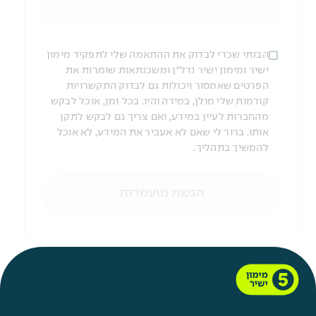
הבנתי שכדי לבדוק את ההתאמה שלי לתפקיד מימון
ישיר ומימון ישיר נדל"ן ומשכנתאות שומרות את
הפרטים שאמסור ויכולות גם לבדוק התקשרויות
קודמות שלי מולן, במידה והיו. בכל זמן, אוכל לבקש
מהחברות לעיין במידע, ואם צריך גם לבקש לתקן
אותו. ברור לי שאם לא אעביר את המידע, לא אוכל
להמשיך בתהליך.
הגשת מועמדות