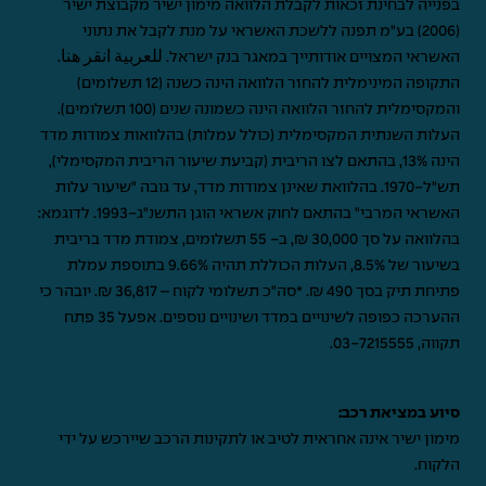
בפנייה לבחינת זכאות לקבלת הלוואה מימון ישיר מקבוצת ישיר
(2006) בע"מ תפנה ללשכת האשראי על מנת לקבל את נתוני
האשראי המצויים אודותייך במאגר בנק ישראל.
للعربية انقر هنا
.
התקופה המינימלית להחזר הלוואה הינה כשנה (12 תשלומים)
והמקסימלית להחזר הלוואה הינה כשמונה שנים (100 תשלומים).
העלות השנתית המקסימלית (כולל עמלות) בהלוואות צמודות מדד
הינה 13%, בהתאם לצו הריבית (קביעת שיעור הריבית המקסימלי),
תש"ל-1970. בהלוואת שאינן צמודות מדד, עד גובה "שיעור עלות
האשראי המרבי" בהתאם לחוק אשראי הוגן התשנ"ג-1993. לדוגמא:
בהלוואה על סך 30,000 ₪, ב- 55 תשלומים, צמודת מדד בריבית
בשיעור של 8.5%, העלות הכוללת תהיה 9.66% בתוספת עמלת
פתיחת תיק בסך 490 ₪. *סה"כ תשלומי לקוח – 36,817 ₪. יובהר כי
ההערכה כפופה לשינויים במדד ושינויים נוספים. אפעל 35 פתח
תקווה,
03-7215555
.
סיוע במציאת רכב:
מימון ישיר אינה אחראית לטיב או לתקינות הרכב שיירכש על ידי
הלקוח.