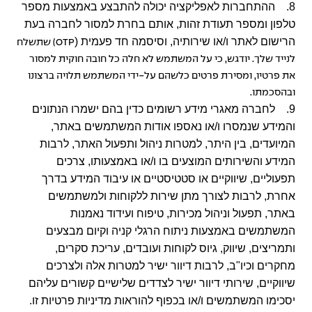
8. ההתחברות לאפליקציה יכולה להתבצע באמצעות מספר
טלפון ומספר תעודת זהות, אותם בחרת למסור לחברה בעת
הרישום לאתר ו/או שירותיה, וסיסמה חד פעמית (
OTP
) שתשלח
לנייד שלך. יודגש, כי על המשתמש לא חלה כל חובה חוקית למסור
את פרטיו, ומסירת פרטים כלשהם על-ידי המשתמש תלויה ברצונו
ובהסכמתו.
9. לחברה מאגרי מידע רשומים כדין בהם ישמרו הנתונים
והמידע שנמסרו ו/או נאספו אודות המשתמשים באתר,
המיועדים, בין היתר, למטרות ניהול ותפעול האתר, לרבות
המידע והשירותים המוצעים בו ו/או באמצעותו, צרכים
תפעוליים, שיווקיים או סטטיסטיים או עיבוד המידע בדרך
אחרת, לרבות לצורך מתן שירות ללקוחות ולמשתמשים
באתר, תפעול וניהול מכירות, טיפוח ועידוד נאמנות
המשתמשים באמצעות ניתוח הרגלי קניה וקיום מבצעים
ותמריצים, שיווק, גיוס לקוחות ועובדים, עריכת סקרים,
מחקרים וכיו"ב, לרבות דיוור ישיר למטרות אלה ולצרכים
שיווקיים, שירותי דיוור ישיר לצדדים שלישיים קשורים עליהם
יסכימו המשתמשים ו/או בכפוף להוראות מדיניות פרטיות זו.