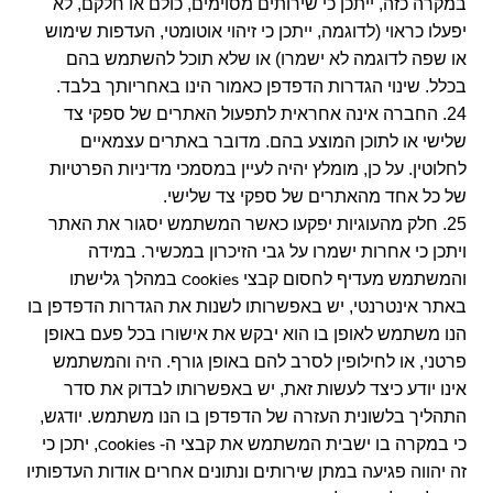
במקרה כזה, ייתכן כי שירותים מסוימים, כולם או חלקם, לא
יפעלו כראוי (לדוגמה, ייתכן כי זיהוי אוטומטי, העדפות שימוש
או שפה לדוגמה לא ישמרו) או שלא תוכל להשתמש בהם
בכלל. שינוי הגדרות הדפדפן כאמור הינו באחריותך בלבד.
24. החברה אינה אחראית לתפעול האתרים של ספקי צד
שלישי או לתוכן המוצע בהם. מדובר באתרים עצמאיים
לחלוטין. על כן, מומלץ יהיה לעיין במסמכי מדיניות הפרטיות
של כל אחד מהאתרים של ספקי צד שלישי.
25. חלק מהעוגיות יפקעו כאשר המשתמש יסגור את האתר
ויתכן כי אחרות ישמרו על גבי הזיכרון במכשיר. במידה
והמשתמש מעדיף לחסום קבצי
במהלך גלישתו
Cookies
באתר אינטרנטי, יש באפשרותו לשנות את הגדרות הדפדפן בו
הנו משתמש לאופן בו הוא יבקש את אישורו בכל פעם באופן
פרטני, או לחילופין לסרב להם באופן גורף. היה והמשתמש
אינו יודע כיצד לעשות זאת, יש באפשרותו לבדוק את סדר
התהליך בלשונית העזרה של הדפדפן בו הנו משתמש. יודגש,
כי במקרה בו ישבית המשתמש את קבצי ה-
, יתכן כי
Cookies
זה יהווה פגיעה במתן שירותים ונתונים אחרים אודות העדפותיו