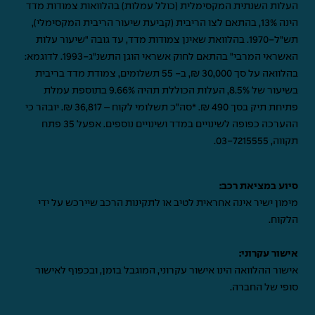
העלות השנתית המקסימלית (כולל עמלות) בהלוואות צמודות מדד
הינה 13%, בהתאם לצו הריבית (קביעת שיעור הריבית המקסימלי),
תש"ל-1970. בהלוואת שאינן צמודות מדד, עד גובה "שיעור עלות
האשראי המרבי" בהתאם לחוק אשראי הוגן התשנ"ג-1993. לדוגמא:
בהלוואה על סך 30,000 ₪, ב- 55 תשלומים, צמודת מדד בריבית
בשיעור של 8.5%, העלות הכוללת תהיה 9.66% בתוספת עמלת
פתיחת תיק בסך 490 ₪. *סה"כ תשלומי לקוח – 36,817 ₪. יובהר כי
ההערכה כפופה לשינויים במדד ושינויים נוספים. אפעל 35 פתח
תקווה,
03-7215555
.
סיוע במציאת רכב:
מימון ישיר אינה אחראית לטיב או לתקינות הרכב שיירכש על ידי
הלקוח.
אישור עקרוני:
אישור ההלוואה הינו אישור עקרוני, המוגבל בזמן, ובכפוף לאישור
סופי של החברה.