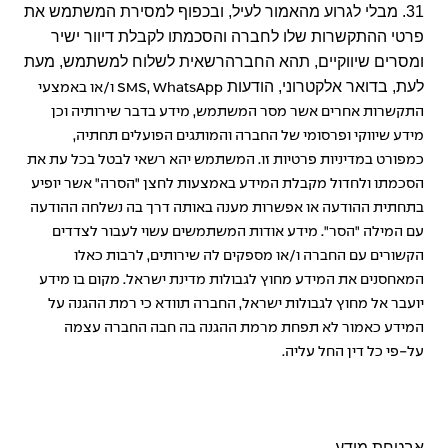
31. מבלי לגרוע מהאמור לעיל, ובכפוף למסירת המשתמש את
פרטי ההתקשרות שלו לחברה והסכמתו לקבלת דיוור ישיר
ומסרים שיווקיים, תהא החברהרשאית לשלוח למשתמש, מעת
לעת, בדואר אלקטרוני, הודעות
SMS, WhatsApp
ו/או באמצעי
התקשרות אחרים אשר מסר המשתמש, מידע בדבר שירותיה וכן
מידע שיווקי ופרסומי של החברה והמותגים הפועלים תחתיה,
כמפורט במדיניות פרטיות זו. המשתמש יהא רשאי לבטל בכל עת את
הסכמתו ולחדול מקבלת המידע באמצעות לחצן "הסרה" אשר יופיע
בתחתית ההודעה או אפשרות מענה באותה דרך בה נשלחה ההודעה
עם המילה "הסר". מידע אודות המשתמשים עשוי לעבור לצדדים
הקשורים עם החברה ו/או מספקים לה שירותים, לרבות כאלו
המאחסנים את המידע מחוץ לגבולות מדינת ישראל. מקום בו מידע
יועבר אל מחוץ לגבולות ישראל, החברה תוודא כי רמת ההגנה על
המידע כאמור לא תפחת מרמת ההגנה בה חבה החברה עצמה
על-פי כל דין החל עליה.
אבטחת מידע