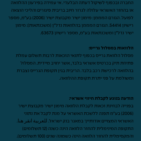
החברה ובכפוף לשיקול דעתה הבלעדי. אי עמידה בפירעון ההלוואה
או בהחזר האשראי עלולה לגרור חיוב בריבית פיגורים והליכי הוצאה
לפועל. הגורם המממן: מימון ישיר מקבוצת ישיר (2006) בע"מ, מספר
רישיון 54414. הגורם המממן בהלוואות נדל"ן (משכנתאות): מימון
ישיר נדל"ן ומשכנתאות בע"מ, מספר רישיון 63673.
הלוואות במסלול גרייס:
מסלול הלוואת גרייס בכפוף לתנאי הזכאות לרבות תשלום עמלת
פתיחת תיק בכרטיס אשראי בלבד, אשר יחויב מיידית. המסלול
בהלוואה לרכישת רכב בלבד. הריבית בגין תקופת הגרייס נצברת
ומשולמת על פני יתרת תקופת ההלוואה.
הודעה בנוגע לקבלת חיווי אשראי:
בפנייה לבחינת זכאות לקבלת הלוואה מימון ישיר מקבוצת ישיר
(2006) בע"מ תפנה ללשכת האשראי על מנת לקבל את נתוני
האשראי המצויים אודותייך במאגר בנק ישראל.
للعربية انقر هنا
.
התקופה המינימלית להחזר הלוואה הינה כשנה (12 תשלומים)
והמקסימלית להחזר הלוואה הינה כשמונה שנים (100 תשלומים).