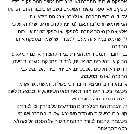
אספקת שירותי החברה ו/או שירותים נלווים המסופקים בידי
ספקים ו/או ספקי משנה הפועלים בשם או בעבור החברה, ו/או
על ידי שותפי החברה ו/או לצרכי אבטחת מידע וזיהוי
המשתמש, והכל בהתאם למדיניות פרטיות זו. יש להדגיש, כי
אלא אם כן נאמר אחרת, לספקי ו/או ספקי משנה אין זכות
להשתמש במידע זה מעבר למטרה שלשמה מספקת אותו
החברה.
ב. החברה תמסור את המידע במידת הצורך או כנדרש על פי
החוק או בהליכים משפטיים, לרבות מחלוקת, טענה, תביעה,
דרישה או הליכים משפטיים, אם יהיו, בין המשתמש לבין
החברה ו/או מי מטעמה.
ג. במקרה בו תמצא החברה כי פעולות המשתמש ו/או מי
מטעמו בשירותים מפרות את תנאי השימוש, או מבוצעות לשם
ביצוע תרמית מכל סוג שהוא.
ד. העברת המידע לצרכים הנדרשים על פי דין, וכן לצדדים
קשורים בפעילות העמדת האשראי על-ידי החברה ו/או מי
מטעמה, לרבות לצורך החתמת הלווה על הסכם הלוואה ו/או
כל מסמך אחר.