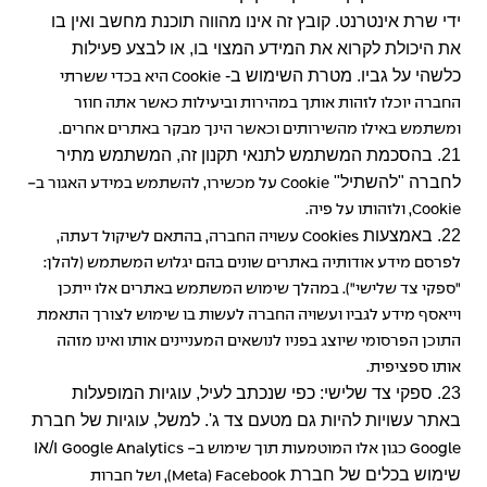
ידי שרת אינטרנט. קובץ זה אינו מהווה תוכנת מחשב ואין בו
את היכולת לקרוא את המידע המצוי בו, או לבצע פעילות
כלשהי על גביו. מטרת השימוש ב-
Cookie
היא בכדי ששרתי
החברה יוכלו לזהות אותך במהירות וביעילות כאשר אתה חוזר
ומשתמש באילו מהשירותים וכאשר הינך מבקר באתרים אחרים.
21. בהסכמת המשתמש לתנאי תקנון זה, המשתמש מתיר
לחברה "להשתיל"
Cookie
על מכשירו, להשתמש במידע האגור ב-
Cookie
, ולזהותו על פיה.
22. באמצעות
Cookies
עשויה החברה, בהתאם לשיקול דעתה,
לפרסם מידע אודותיה באתרים שונים בהם יגלוש המשתמש (להלן:
"ספקי צד שלישי"). במהלך שימוש המשתמש באתרים אלו ייתכן
וייאסף מידע לגביו ועשויה החברה לעשות בו שימוש לצורך התאמת
התוכן הפרסומי שיוצג בפניו לנושאים המעניינים אותו ואינו מזהה
אותו ספציפית.
23. ספקי צד שלישי: כפי שנכתב לעיל, עוגיות המופעלות
באתר עשויות להיות גם מטעם צד ג'. למשל, עוגיות של חברת
ו/או
Google
כגון אלו המוטמעות תוך שימוש ב-
Google Analytics
שימוש בכלים של חברת
Meta) Facebook
), ושל חברות