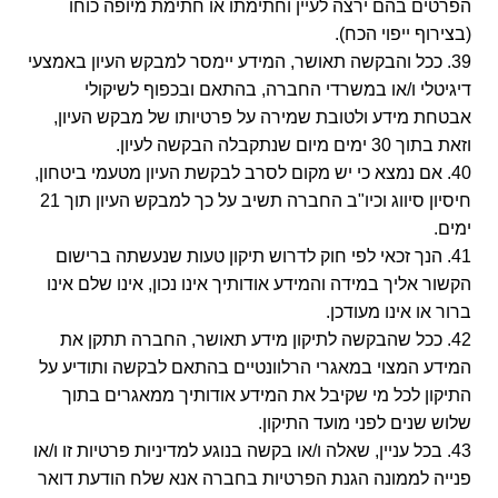
הפרטים בהם ירצה לעיין וחתימתו או חתימת מיופה כוחו
(בצירוף ייפוי הכח).
39. ככל והבקשה תאושר, המידע יימסר למבקש העיון באמצעי
דיגיטלי ו/או במשרדי החברה, בהתאם ובכפוף לשיקולי
אבטחת מידע ולטובת שמירה על פרטיותו של מבקש העיון,
וזאת בתוך 30 ימים מיום שנתקבלה הבקשה לעיון.
40. אם נמצא כי יש מקום לסרב לבקשת העיון מטעמי ביטחון,
חיסיון סיווג וכיו"ב החברה תשיב על כך למבקש העיון תוך 21
ימים.
41. הנך זכאי לפי חוק לדרוש תיקון טעות שנעשתה ברישום
הקשור אליך במידה והמידע אודותיך אינו נכון, אינו שלם אינו
ברור או אינו מעודכן.
42. ככל שהבקשה לתיקון מידע תאושר, החברה תתקן את
המידע המצוי במאגרי הרלוונטיים בהתאם לבקשה ותודיע על
התיקון לכל מי שקיבל את המידע אודותיך ממאגרים בתוך
שלוש שנים לפני מועד התיקון.
43. בכל עניין, שאלה ו/או בקשה בנוגע למדיניות פרטיות זו ו/או
פנייה לממונה הגנת הפרטיות בחברה אנא שלח הודעת דואר