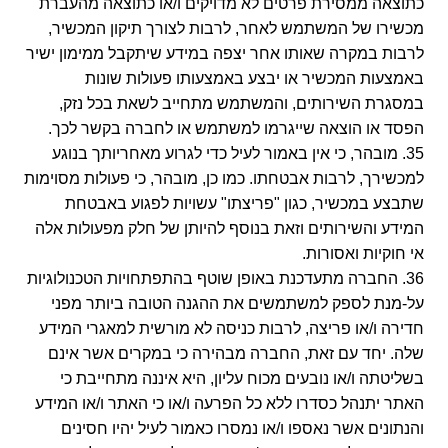
כתוצאה ממסירת פרטים לא מדויקים ו/או כתוצאה מהעברת
מכשירו של המשתמש לאחר, לרבות לצורך תיקון המכשיר,
לרבות במקרה שאותו אחר יצפה במידע שיתקבל ממימון ישיר
באמצעות המכשיר או יבצע באמצעותו פעולות שונות
במסגרת השירותים, והמשתמש מתחייב לשאת בכל נזק,
הפסד או הוצאה שייגרמו למשתמש או לחברה בקשר לכך.
35. מובהר, כי אין באמור לעיל כדי לגרוע מאחריותך בנוגע
למכשירך, לרבות אבטחתו. כמו כן, מובהר, כי פעולות מסוימות
שתבצע במכשיר, כגון "פריצתו" עשויות לפגוע באבטחת
המידע והשירותים וזאת בנוסף להיותן של חלק מפעולות אלה
אי חוקיות ואסורות.
36. החברה מתעדכנת באופן שוטף בהתפתחויות הטכנולוגיות
על-מנת לספק למשתמשים את ההגנה הטובה ביותר מפני
חדירה ו/או פריצה, לרבות כניסה לא מורשית למאגרי המידע
שלה. יחד עם זאת, החברה מבהירה כי במקרים אשר אינם
בשליטתה ו/או נובעים מכוח עליון, היא איננה מתחייבת כי
האתר יתנהל כסדרו ללא כל הפרעה ו/או כי האתר ו/או המידע
והנתונים אשר נאספו ו/או נמסרו כאמור לעיל יהיו חסינים