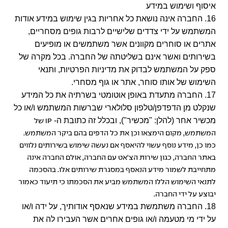
איסוף ושימוש במידע
16. החברה אינה נושאת כל אחריות בגין שימוש במידע אודות
המשתמש על ידי צדדים שלישיים לרבות גופים מסחריים,
אתרים או סוחרים מקוונים אשר משתמשים או מופיעים
בשירותים ואשר אינם בשליטתה של החברה. בכל מקרה של
ספק על המשתמש לבדוק את מדיניות הפרטיות, ותנאי
השימוש של אותו סוחר, אתר או גוף מסחרי.
17. החברה מתעדת באופן אוטומטי בשרתיה את כל המידע
שנקלט מן הדפדפן/טלפון סלולארי שברשות המשתמש ו/או כל
מכשיר אחר (להלן: "מכשיר"), ובכלל זה כתובת ה-
IP
של
המשתמש, מקום הימצאו וכן את כל הדפים בהם ביקר המשתמש.
כמו כן, מידע נוסף עשוי להיאסף אם נעשה שימוש בשירותים נלווים
באתר החברה, כגון שירות הצ'אט עם החברה, אולם החברה אינה
מתחייבת לשמור מידע הנאסף במסגרת שירותים אלו. בהסכמה
לתנאי השימוש הללו המשתמש מביע את הסכמתו כי תיעוד כאמור
יבוצע על ידי החברה.
18. החברה משתמשת במידע שנאסף אודותיך, על ידה ו/או
על ידי מי מטעמה ו/או גופים אחרים אשר העבירו לה את