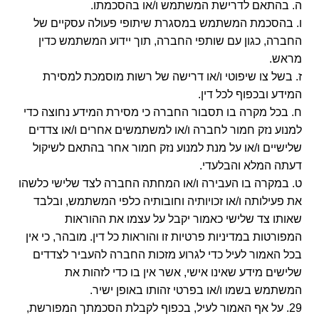
ה. בהתאם לדרישת המשתמש ו/או בהסכמתו.
ו. בהסכמת המשתמש במסגרת שיתופי פעולה עסקיים של
החברה, כגון עם שותפי החברה, תוך יידוע המשתמש כדין
מראש.
ז. בשל צו שיפוטי ו/או דרישה של רשות מוסמכת למסירת
המידע ובכפוף לכל דין.
ח. בכל מקרה בו תסבור החברה כי מסירת המידע נחוצה כדי
למנוע נזק חמור לחברה ו/או למשתמשים אחרים ו/או צדדים
שלישיים ו/או על מנת למנוע נזק חמור אחר בהתאם לשיקול
דעתה המלא והבלעדי.
ט. במקרה בו העבירה ו/או המחתה החברה לצד שלישי כלשהו
את פעילותה ו/או זכויותיה וחובותיה כלפי המשתמש, ובלבד
שאותו צד שלישי כאמור יקבל על עצמו את ההוראות
המפורטות במדיניות פרטיות זו והוראות כל דין. מובהר, כי אין
בכל האמור לעיל כדי לגרוע מזכות החברה להעביר לצדדים
שלישים מידע שאינו אישי, אשר אין בו כדי לזהות את
המשתמש בשמו ו/או בפרטי זהותו באופן ישיר.
29. על אף האמור לעיל, בכפוף לקבלת הסכמתך המפורשת,