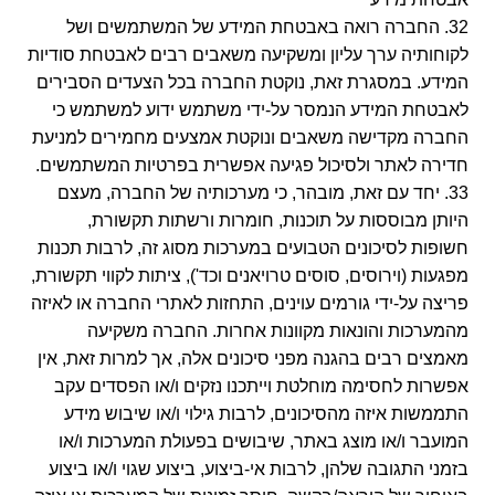
32. החברה רואה באבטחת המידע של המשתמשים ושל
לקוחותיה ערך עליון ומשקיעה משאבים רבים לאבטחת סודיות
המידע. במסגרת זאת, נוקטת החברה בכל הצעדים הסבירים
לאבטחת המידע הנמסר על-ידי משתמש ידוע למשתמש כי
החברה מקדישה משאבים ונוקטת אמצעים מחמירים למניעת
חדירה לאתר ולסיכול פגיעה אפשרית בפרטיות המשתמשים.
33. יחד עם זאת, מובהר, כי מערכותיה של החברה, מעצם
היותן מבוססות על תוכנות, חומרות ורשתות תקשורת,
חשופות לסיכונים הטבועים במערכות מסוג זה, לרבות תכנות
מפגעות (וירוסים, סוסים טרויאנים וכד'), ציתות לקווי תקשורת,
פריצה על-ידי גורמים עוינים, התחזות לאתרי החברה או לאיזה
מהמערכות והונאות מקוונות אחרות. החברה משקיעה
מאמצים רבים בהגנה מפני סיכונים אלה, אך למרות זאת, אין
אפשרות לחסימה מוחלטת וייתכנו נזקים ו/או הפסדים עקב
התממשות איזה מהסיכונים, לרבות גילוי ו/או שיבוש מידע
המועבר ו/או מוצג באתר, שיבושים בפעולת המערכות ו/או
בזמני התגובה שלהן, לרבות אי-ביצוע, ביצוע שגוי ו/או ביצוע