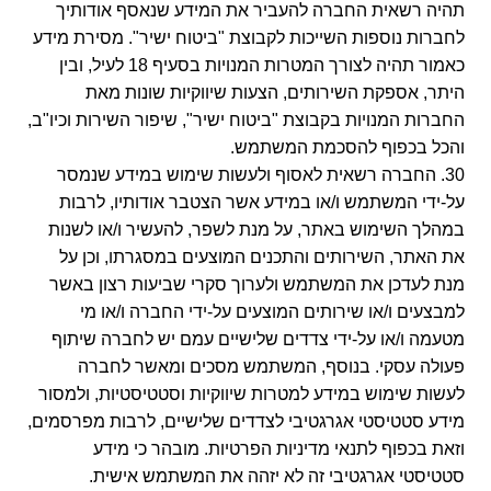
תהיה רשאית החברה להעביר את המידע שנאסף אודותיך
לחברות נוספות השייכות לקבוצת "ביטוח ישיר". מסירת מידע
כאמור תהיה לצורך המטרות המנויות בסעיף 18 לעיל, ובין
היתר, אספקת השירותים, הצעות שיווקיות שונות מאת
החברות המנויות בקבוצת "ביטוח ישיר", שיפור השירות וכיו"ב,
והכל בכפוף להסכמת המשתמש.
30. החברה רשאית לאסוף ולעשות שימוש במידע שנמסר
על-ידי המשתמש ו/או במידע אשר הצטבר אודותיו, לרבות
במהלך השימוש באתר, על מנת לשפר, להעשיר ו/או לשנות
את האתר, השירותים והתכנים המוצעים במסגרתו, וכן על
מנת לעדכן את המשתמש ולערוך סקרי שביעות רצון באשר
למבצעים ו/או שירותים המוצעים על-ידי החברה ו/או מי
מטעמה ו/או על-ידי צדדים שלישיים עמם יש לחברה שיתוף
פעולה עסקי. בנוסף, המשתמש מסכים ומאשר לחברה
לעשות שימוש במידע למטרות שיווקיות וסטטיסטיות, ולמסור
מידע סטטיסטי אגרגטיבי לצדדים שלישיים, לרבות מפרסמים,
וזאת בכפוף לתנאי מדיניות הפרטיות. מובהר כי מידע
סטטיסטי אגרגטיבי זה לא יזהה את המשתמש אישית.