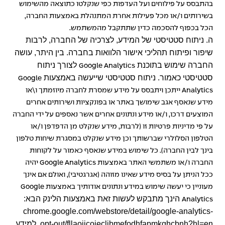
בהתבסס על פילוחים ועל העדפות כפי שנקלטו כתוצאה מהשימוש
בשירותים ו/או מכל פעילות אחרת המתנהלת באמצעות החברה,
הכל בכפוף להסכמה כדין שתתקבל מהמשתמש.
ה. ניתוח סטטיסטי של המידע, לצרכיה של החברה, לרבות
שיפור ופיתוח תהליכי אישור הלוואות בחברה. בין היתר, עושה
החברה שימוש בתוכנת
לצורך ניתוח
Google Analytics
סטטיסטי כאמור. ניתוח סטטיסטי שייעשה באמצעות
Google
Analytics
ייתכן ויתבסס על מידע שמסרת לחברה מיוזמתך ו\או
מידע שנאסף אגב שימושך באתר או בפונקציות ושירותים אחרים
המוצעים דרכו, ו/או מידע ונתונים אחרים אשר נאספים על ידי החברה
על פי מדיניות פרטיות זו (לרבות, מידע שנקלט מן הדפדפן ו/או
הטלפון הסלולרי שברשותך וכן מידע שנקלט במסגרת שיחות טלפון
בינך לבין החברה). כל שימוש במידע שנאסף כאמור על לקוחות
החברה ו/או משתמשי האתר באמצעות
Google Analytics
יהיה
ככל הניתן על בסיס מידע שאינו מזוהה (אגרגטיבי), ואולם אם אינך
מעוניין כי יעשה שימוש במידע ונתונים אודותיך באמצעות
Google
הינך מתבקש לעשות זאת באמצעות הלינק הבא:
Analytics
chrome.google.com/webstore/detail/google-analytics-
opt-out/fllaojicojecljbmefodhfapmkghcbnh?hl=en
.
למידע