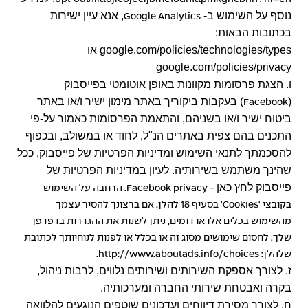
נוסף על השימוש ב-
, אנא עיין ישירות
Google Analytics
בכתובות הבאות:
google.com/policies/technologies/types
או
google.com/policies/privacy
ו. הצגת פרסומות מקוונות באופן אוטומטי בפייסבוק
(
) בעקבות ביקוריך באתר מימון ישיר ו/או באתר
Facebook
ביטוח ישיר ו/או בשניהם, והתאמת הפרסומות כאמור על-פי
התכנים בהם צפית באתרים הנ"ל, לחוד או במשולב, ובכפוף
להסכמתך לתנאי השימוש ומדיניות הפרטיות של פייסבוק, ככל
שהינך משתמש בשירותיה. לעיון במדיניות הפרטיות של
פייסבוק לחץ כאן -
Facebook privacy
. הרחבה על השימוש
בקובצי '
Cookies
' בסעיף 18 להלן. אם ברצונך להסיר עצמך
מהשימוש בכלים אלו או דומים, ניתן לשנות את ההגדרות בדפדפן
שלך, לחסום שימושים מסוג זה או בכלל או לפנות לנוחיותך לכתובת
שלהלן:
http://www.aboutads.info/choices
.
ז. לצורך אספקת השירותים ושירותים נלווים, לרבות ניהול,
בקרה ואבטחת שירותי החברה ומערכותיה.
ח. לצורך מסירת דיווחים ועדכונים שוטפים הנוגעים להלוואה