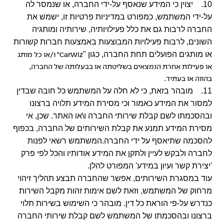
10. יצוין כי המידע שנאסף על-ידי החברה, או שנמסר לה
על-ידי המשתמש, כמפורט במדיניות פרטיות זו, ישמש את
החברה לרבות גם את כלל פעילויותיה, שירותיה ומותגיה
השונים, לרבות פעילויות המבוצעות באמצעות חברות קשורות
או מותגים הפועלים תחת החברה, כגון "
CarWiz
" ו/או כל מותג
או פעילות אחרת הנמצאים בשליטתה או בבעלותה של החברה,
בהווה או בעתיד.
11. מובהר בזאת, כי לא חלה על המשתמש כל חובה שבדין
למסור את המידע כאמור וכי מסירת המידע תלויה ברצונו
ובהסכמתו לשם קבלת שירותי החברה ו\או האתר. שכן, אי
מסירת המידע תמנע את קבלת השירותים של החברה, בכפוף
להסכמה שתיאסף על ידי החברה.המשתמש רשאי לפנות
לחברה ולבקש לעיין ולתקן את המידע אודותיו והכל לפי פרק
'יצירת קשר ועיון במידע' המפורט להלן.
עוד במסגרת השירותים, אפשר שהחברה תבצע תהליך זיהוי
מרחוק של המשתמש, וזאת לשם אימות זהות מקבל השירות
כנדרש על-פי הוראת כל דין. מובהר כי השימוש בשירות תלוי
ברצונו ובהסכמתו של המשתמש לשם קבלת שירותי החברה