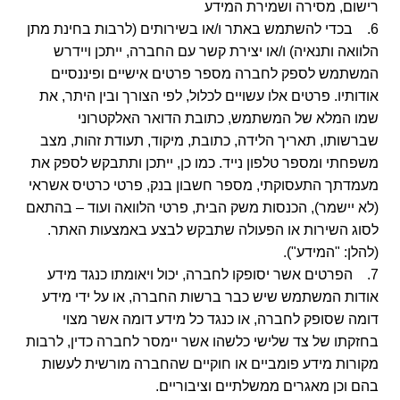
רישום, מסירה ושמירת המידע
6. בכדי להשתמש באתר ו/או בשירותים (לרבות בחינת מתן
הלוואה ותנאיה) ו/או יצירת קשר עם החברה, ייתכן ויידרש
המשתמש לספק לחברה מספר פרטים אישיים ופיננסיים
אודותיו. פרטים אלו עשויים לכלול, לפי הצורך ובין היתר, את
שמו המלא של המשתמש, כתובת הדואר האלקטרוני
שברשותו, תאריך הלידה, כתובת, מיקוד, תעודת זהות, מצב
משפחתי ומספר טלפון נייד. כמו כן, ייתכן ותתבקש לספק את
מעמדתך התעסוקתי, מספר חשבון בנק, פרטי כרטיס אשראי
(לא יישמר), הכנסות משק הבית, פרטי הלוואה ועוד – בהתאם
לסוג השירות או הפעולה שתבקש לבצע באמצעות האתר.
(להלן: "המידע").
7. הפרטים אשר יסופקו לחברה, יכול ויאומתו כנגד מידע
אודות המשתמש שיש כבר ברשות החברה, או על ידי מידע
דומה שסופק לחברה, או כנגד כל מידע דומה אשר מצוי
בחזקתו של צד שלישי כלשהו אשר יימסר לחברה כדין, לרבות
מקורות מידע פומביים או חוקיים שהחברה מורשית לעשות
בהם וכן מאגרים ממשלתיים וציבוריים.