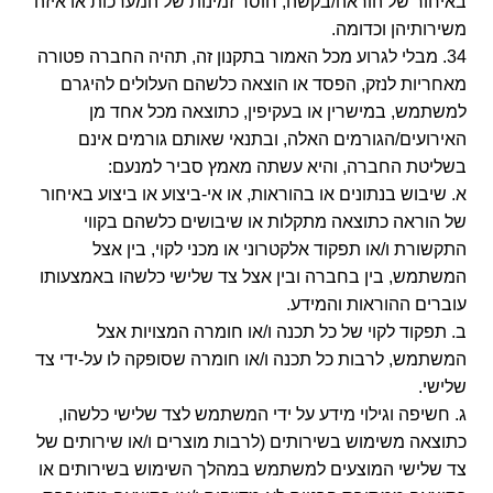
באיחור של הוראה/בקשה, חוסר זמינות של המערכות או איזה
משירותיהן וכדומה.
34. מבלי לגרוע מכל האמור בתקנון זה, תהיה החברה פטורה
מאחריות לנזק, הפסד או הוצאה כלשהם העלולים להיגרם
למשתמש, במישרין או בעקיפין, כתוצאה מכל אחד מן
האירועים/הגורמים האלה, ובתנאי שאותם גורמים אינם
בשליטת החברה, והיא עשתה מאמץ סביר למנעם:
א. שיבוש בנתונים או בהוראות, או אי-ביצוע או ביצוע באיחור
של הוראה כתוצאה מתקלות או שיבושים כלשהם בקווי
התקשורת ו/או תפקוד אלקטרוני או מכני לקוי, בין אצל
המשתמש, בין בחברה ובין אצל צד שלישי כלשהו באמצעותו
עוברים ההוראות והמידע.
ב. תפקוד לקוי של כל תכנה ו/או חומרה המצויות אצל
המשתמש, לרבות כל תכנה ו/או חומרה שסופקה לו על-ידי צד
שלישי.
ג. חשיפה וגילוי מידע על ידי המשתמש לצד שלישי כלשהו,
כתוצאה משימוש בשירותים (לרבות מוצרים ו/או שירותים של
צד שלישי המוצעים למשתמש במהלך השימוש בשירותים או