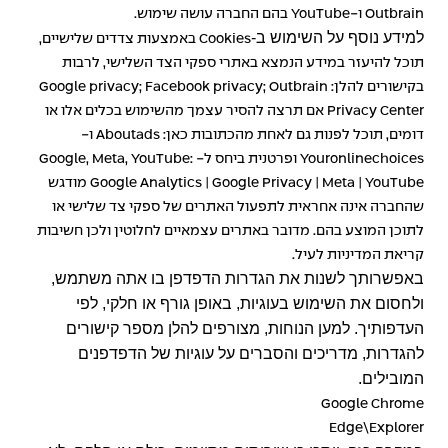
Outbrain
ו-
YouTube
בהם החברה עושה שימוש.
למידע נוסף על השימוש ב-
Cookies
באמצעות צדדים שלישיים,
תוכל להיעזר במידע הנמצא באתרי ספקי הצד השלישי, לרבות
בקישורים להלן:
Outbrain
;
Facebook privacy
;
Google privacy
Privacy Center
אם תרצה להסיר עצמך מהשימוש בכלים אלו או
דומים, תוכל לפנות גם לאחת מהכתובות כאן:
Aboutads
ו-
Youronlinechoices
ופרטנית ביחס ל-
Google, Meta, YouTube:
YouTube
|
Meta
|
Google Privacy
|
Google Analytics
מודגש
שהחברה אינה אחראית לתפעול האתרים של ספקי צד שלישי או
לתוכן המוצע בהם. מדובר באתרים עצמאיים לחלוטין ולכן חשיבות
קריאת המדיניות לעיל.
באפשרותך לשנות את הגדרות הדפדפן בו אתה משתמש,
ולחסום את השימוש בעוגיות, באופן גורף או חלקי, לפי
העדפותיך. למען הנוחות, מצורפים להלן מספר קישורים
להגדרות, מדריכים והסברים על עוגיות של הדפדפנים
המובילים.
Google Chrome
Edge\Explorer