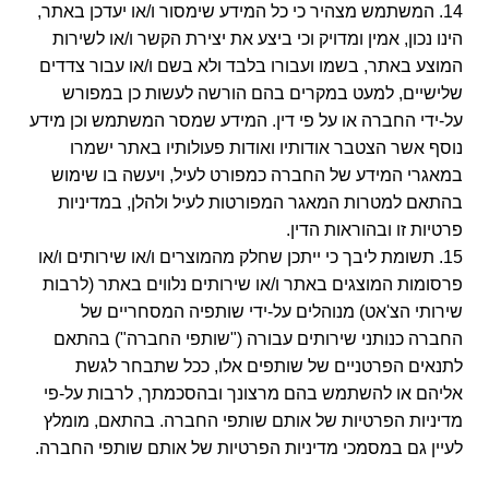
14. המשתמש מצהיר כי כל המידע שימסור ו/או יעדכן באתר,
הינו נכון, אמין ומדויק וכי ביצע את יצירת הקשר ו/או לשירות
המוצע באתר, בשמו ועבורו בלבד ולא בשם ו/או עבור צדדים
שלישיים, למעט במקרים בהם הורשה לעשות כן במפורש
על-ידי החברה או על פי דין. המידע שמסר המשתמש וכן מידע
נוסף אשר הצטבר אודותיו ואודות פעולותיו באתר ישמרו
במאגרי המידע של החברה כמפורט לעיל, ויעשה בו שימוש
בהתאם למטרות המאגר המפורטות לעיל ולהלן, במדיניות
פרטיות זו ובהוראות הדין.
15. תשומת ליבך כי ייתכן שחלק מהמוצרים ו/או שירותים ו/או
פרסומות המוצגים באתר ו/או שירותים נלווים באתר (לרבות
שירותי הצ'אט) מנוהלים על-ידי שותפיה המסחריים של
החברה כנותני שירותים עבורה ("שותפי החברה") בהתאם
לתנאים הפרטניים של שותפים אלו, ככל שתבחר לגשת
אליהם או להשתמש בהם מרצונך ובהסכמתך, לרבות על-פי
מדיניות הפרטיות של אותם שותפי החברה. בהתאם, מומלץ
לעיין גם במסמכי מדיניות הפרטיות של אותם שותפי החברה.