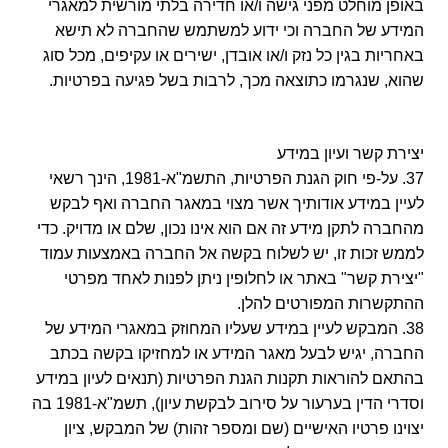
באופן מוחלט מפני גישה ו/או חדירה בלתי מורשית למאגרי
המידע של החברה וכי ידוע למשתמש שהחברה לא תישא
באחריות בגין כל נזק ו/או אובדן, ישירים או עקיפים, מכל סוג
שהוא, שנגרמו כתוצאה מכך, לרבות בשל פגיעה בפרטיות.
יצירת קשר ועיון במידע
37. על-פי חוק הגנת הפרטיות, התשמ"א-1981, הינך רשאי
לעיין במידע אודותיך אשר מצוי במאגר החברה ואף לבקש
מהחברה לתקן מידע זה אם הוא אינו נכון, שלם או מדויק. כדי
לממש זכות זו, יש לשלוח בקשה אל החברה באמצעות עמוד
"יצירת קשר" באתר או לחלופין ניתן לפנות לאחד מפרטי
ההתקשרות המפורטים להלן.
38. המבקש לעיין במידע שעליו המחוזק במאגרי המידע של
החברה, יגיש לבעל מאגר המידע או למחזיקו בקשה בכתב
בהתאם להוראות תקנות הגנת הפרטיות (תנאים לעיון במידע
וסדרי הדין בערעור על סירוב לבקשת עיון), תשמ"א-1981 בה
יצוינו פרטיו האישיים (שם ומספר זהות) של המבקש, ציון