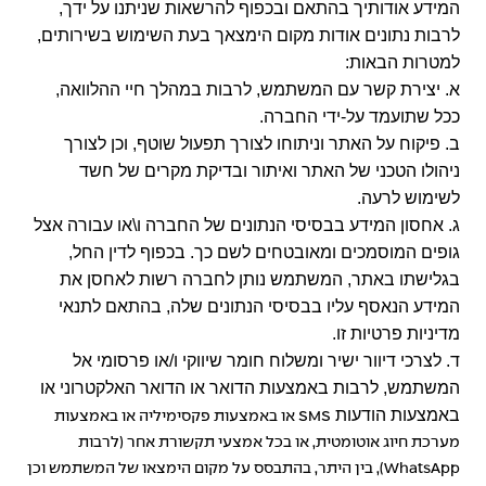
המידע אודותיך בהתאם ובכפוף להרשאות שניתנו על ידך,
לרבות נתונים אודות מקום הימצאך בעת השימוש בשירותים,
למטרות הבאות:
א. יצירת קשר עם המשתמש, לרבות במהלך חיי ההלוואה,
ככל שתועמד על-ידי החברה.
ב. פיקוח על האתר וניתוחו לצורך תפעול שוטף, וכן לצורך
ניהולו הטכני של האתר ואיתור ובדיקת מקרים של חשד
לשימוש לרעה.
ג. אחסון המידע בבסיסי הנתונים של החברה ו\או עבורה אצל
גופים המוסמכים ומאובטחים לשם כך. בכפוף לדין החל,
בגלישתו באתר, המשתמש נותן לחברה רשות לאחסן את
המידע הנאסף עליו בבסיסי הנתונים שלה, בהתאם לתנאי
מדיניות פרטיות זו.
ד. לצרכי דיוור ישיר ומשלוח חומר שיווקי ו/או פרסומי אל
המשתמש, לרבות באמצעות הדואר או הדואר האלקטרוני או
באמצעות הודעות
SMS
או באמצעות פקסימיליה או באמצעות
מערכת חיוג אוטומטית, או בכל אמצעי תקשורת אחר (לרבות
WhatsApp
), בין היתר, בהתבסס על מקום הימצאו של המשתמש וכן