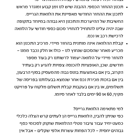
תכנון ההחזר הכספי. ההבנה שיש לנו זמן קבוע ומוגדר מראש
לתכנן את ההחזר החודשי מאפיינת את הלוואות הגרייס.
החשיבות של ההיערכות והתכנון היא גבוהה במיוחד בתקופה
שבה יהיה עלינו להתחיל להחזיר סכום כספי חודשי על
הלוואה
לרכישת רכב
או נכס.
קבלת ההלוואה אינה מותנית בהחזר מיידי. מרכיב התכנון הוא
מכריע מאחר שהסכום שנחוץ לנו - כולו או חלק נכבד ממנו -
להחזר מיידי על הלוואה יעמוד לרשותנו רק בעוד מספר
חודשים. שכן, האופציות להכנסה צפויות להגיע רק בעתיד
הקרוב, בין אם באמצעות בונוס גבוה מהמעסיק בסוף הרבעון,
בין אם בזכות מכירת נכס אחר שנמצא בבעלותנו בפריסה של
תשלומים, או בין אם בעקבות קבלת תשלום מלקוח על פרויקט
מקיף, 60 או 90 ימים בלבד לאחר סיומו.
למי מתאימה הלוואת גרייס?
כפי שניתן להבין, הלוואות גרייס הן לעתים קרש הצלה כלכלי
כמעט יחיד עבור ציבור נוטלי ההלוואות שזקוק לסכומי כסף
גבוהים יחסית - לכל הפחות עשרות אלפי שקלים - אבל אין