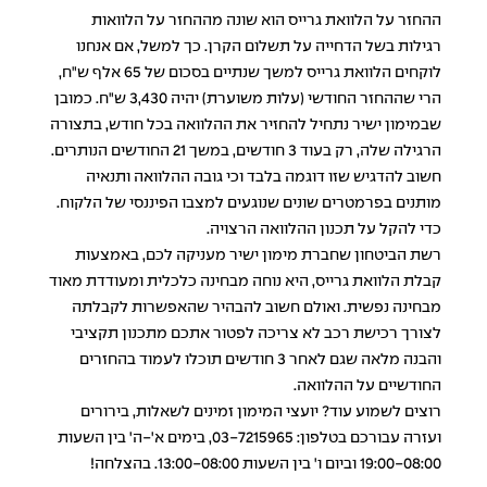
ההחזר על הלוואת גרייס הוא שונה מההחזר על הלוואות
רגילות בשל הדחייה על תשלום הקרן. כך למשל, אם אנחנו
לוקחים הלוואת גרייס למשך שנתיים בסכום של 65 אלף ש"ח,
הרי שההחזר החודשי (עלות משוערת) יהיה 3,430 ש"ח. כמובן
שבמימון ישיר נתחיל להחזיר את ההלוואה בכל חודש, בתצורה
הרגילה שלה, רק בעוד 3 חודשים, במשך 21 החודשים הנותרים.
חשוב להדגיש שזו דוגמה בלבד וכי גובה ההלוואה ותנאיה
מותנים בפרמטרים שונים שנוגעים למצבו הפיננסי של הלקוח.
כדי להקל על תכנון ההלוואה הרצויה.
רשת הביטחון שחברת מימון ישיר מעניקה לכם, באמצעות
קבלת הלוואת גרייס, היא נוחה מבחינה כלכלית ומעודדת מאוד
מבחינה נפשית. ואולם חשוב להבהיר שהאפשרות לקבלתה
לצורך רכישת רכב לא צריכה לפטור אתכם מתכנון תקציבי
והבנה מלאה שגם לאחר 3 חודשים תוכלו לעמוד בהחזרים
החודשיים על ההלוואה.
רוצים לשמוע עוד? יועצי המימון זמינים לשאלות, בירורים
ועזרה עבורכם בטלפון: 03-7215965, בימים א'-ה' בין השעות
19:00-08:00 וביום ו' בין השעות 13:00-08:00. בהצלחה!