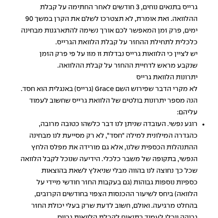
גרייס בתנאים נוחים, 3 חודשים לאחר החתימה על קבלת
ההלוואה. זאת אומרת, לא תצטרכו לשלם את הקרן במשך 90
ימים, פרק זמן המאפשר לכם אורך נשימה להתארגנות מבחינה
כלכלית לתחילת ההחזר על קבלת הלוואת הגרייס.
יש לציין כי הלוואות גרייס נבדלות זו מזו על פי פרק הזמן
שנקבע מראש לדחיית ההחזר על קבלת ההלוואה.
יתרונות הלוואת גרייס
לא מקרי הדבר שפירוש השם Grace (גרייס) באנגלית הוא חסד.
הנה מספר יתרונות בולטים של הלוואת גרייס שחשוב לעמוד
עליהם:
רוגע נפשי. העובדה שניתן לנו דבר כלשהו כטובה מרובה,
כהגדרה המילונית למילה "חסד", לא רק מסייעת לנו מבחינה
ההתנהלות הכספית שלנו, אלא גם מורידה את מפלס הלחץ
הנפשי, בתקופה של משבר כלכלי. הידיעה שנוכל לקבל הלוואה
שכל כך נחוצה לנו בהווה מבלי שניאלץ לשאת בהוצאות
כספיות נוספות גבוהות (גם בעקבות החזר חודשי מיידי על
הלוואה) ביחס לשיעור ההכנסות הצפוי בחודשים הקרובים,
בהחלט מרגיעה. ואולם, חשוב לדעת שרק בעלי יכולת החזר
גבוהה יוכלו לעמוד בתנאים לקבלת הלוואות גרייס.