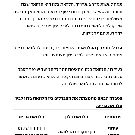
ננסה לעשות סדר בעניין זה. הלוואת בלון היא הלוואה שבה
ההחזר הכספי על הקרן נדחה לסוף תקופת הלוואה, אך הריבית
משולמת מדי חודש. מנגד, ההחזר החודשי של הקרן במקרה
של קבלת הלוואת גרייס נדחה לפרק זמן מוגבל, בהתאם
להחלטת הגוף המלווה.
הבדל נוסף בין ההלוואות
: הלוואת בלון, בניגוד להלוואת גרייס,
ניתנת כהלוואת גישור לפרק זמן מצומצם יותר.
בעיקרון, הלוואת בלון מתאימה יותר לקהל יעד שצפוי לקבל
סכום כספי גבוה מאוד בתום תקופת ההלוואה. סכום זה אמור
לכסות את גובה ההלוואה שנלקחה.
הטבלה הבאה מתמצתת את ההבדלים בין הלוואת בלון לבין
הלוואת גרייס:
פרמטרים
הלוואת בלון
הלוואת גרייס
עיתוי
החזר חודשי, זמן
סוף תקופת ההלוואה