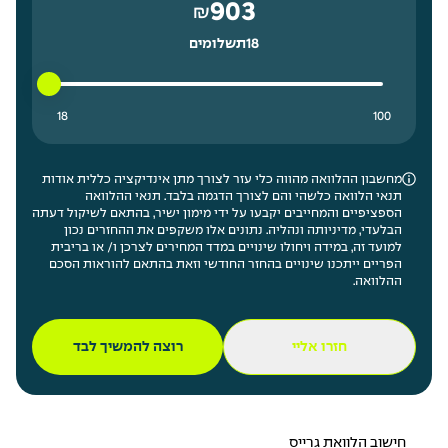
903
₪
18
תשלומים
18 תשלומים נמוך ביותר
100 תשלומים גבוה ביותר
18
100
מחשבון ההלוואה מהווה כלי עזר לצורך מתן אינדיקציה כללית אודות
תנאי הלוואה כלשהי והם לצורך הדגמה בלבד. תנאי ההלוואה
הספציפיים והמחייבים יקבעו על ידי מימון ישיר, בהתאם לשיקול דעתה
הבלעדי, מדיניותה ונהליה. נתונים אלו משקפים את ההחזרים נכון
למועד זה, במידה ויחולו שינויים במדד המחירים לצרכן ו/ או בריבית
הפריים ייתכנו שינויים בהחזר החודשי וזאת בהתאם להוראות הסכם
ההלוואה.
חזרו אליי
רוצה להמשיך לבד
חישוב הלוואת גרייס