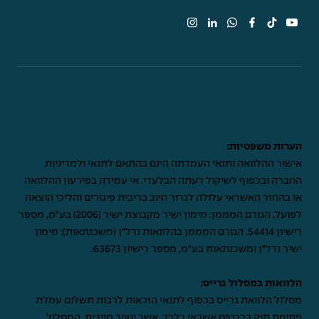
הערות משפטיות:
אישור ההלוואה ותנאי העמדתה הינם בהתאם לתנאי ולמדיניות
החברה ובכפוף לשיקול דעתה הבלעדי. אי עמידה בפירעון ההלוואה
או בהחזר האשראי עלולה לגרור חיוב בריבית פיגורים והליכי הוצאה
לפועל. הגורם המממן: מימון ישיר מקבוצת ישיר (2006) בע"מ, מספר
רישיון 54414. הגורם המממן בהלוואות נדל"ן (משכנתאות): מימון
ישיר נדל"ן ומשכנתאות בע"מ, מספר רישיון 63673.
הלוואות במסלול גרייס:
מסלול הלוואת גרייס בכפוף לתנאי הזכאות לרבות תשלום עמלת
פתיחת תיק בכרטיס אשראי בלבד, אשר יחויב מיידית. המסלול