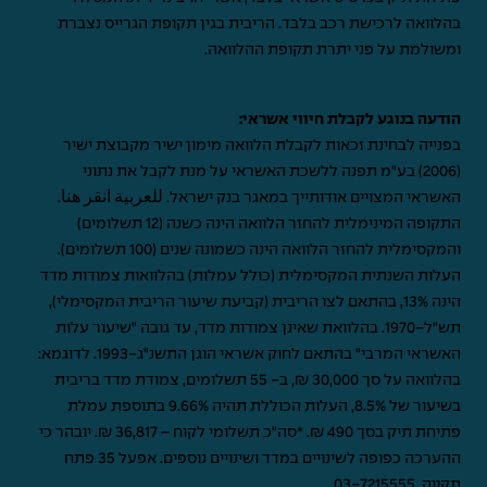
בהלוואה לרכישת רכב בלבד. הריבית בגין תקופת הגרייס נצברת
ומשולמת על פני יתרת תקופת ההלוואה.
הודעה בנוגע לקבלת חיווי אשראי:
בפנייה לבחינת זכאות לקבלת הלוואה מימון ישיר מקבוצת ישיר
(2006) בע"מ תפנה ללשכת האשראי על מנת לקבל את נתוני
האשראי המצויים אודותייך במאגר בנק ישראל.
للعربية انقر هنا
.
התקופה המינימלית להחזר הלוואה הינה כשנה (12 תשלומים)
והמקסימלית להחזר הלוואה הינה כשמונה שנים (100 תשלומים).
העלות השנתית המקסימלית (כולל עמלות) בהלוואות צמודות מדד
הינה 13%, בהתאם לצו הריבית (קביעת שיעור הריבית המקסימלי),
תש"ל-1970. בהלוואת שאינן צמודות מדד, עד גובה "שיעור עלות
האשראי המרבי" בהתאם לחוק אשראי הוגן התשנ"ג-1993. לדוגמא:
בהלוואה על סך 30,000 ₪, ב- 55 תשלומים, צמודת מדד בריבית
בשיעור של 8.5%, העלות הכוללת תהיה 9.66% בתוספת עמלת
פתיחת תיק בסך 490 ₪. *סה"כ תשלומי לקוח – 36,817 ₪. יובהר כי
ההערכה כפופה לשינויים במדד ושינויים נוספים. אפעל 35 פתח
תקווה,
03-7215555
.