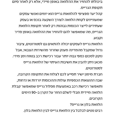
ביכולתו להחזיר את ההלוואה באופן מיידי, אלא רק לאחר סיום
תקופת הגרייס.
קהל יעד ספציפי להלוואות גרייס הוא יזמים ואנשי עסקים
שמעוניינים לקחת הלוואה לצורך השקעה בנכס או בעסק
שעתידים לייצר הכנסות גבוהות רק לאחר תקופת הלוואת
הגרייס, מה שמאפשר להם להחזיר את ההלוואה באופן סדיר
וקבוע.
הלוואת גרייס לעסקים יכולה להתאים גם לסטודנטים, ציבור
גדול שמקבל מהמדינה מענק שחרור מהשירות הצבאי, אבל
נזקק לסכום כספי גבוה יותר עבור רכישת רכב בטווח זמן מידי.
מכאן ניתן להבין את חשיבות העיתוי של הלוואת גרייס
לסטודנטים.
חברת מימון ישיר תסייע לכם לצלוח את התקופה הקרובה,
שבה ההוצאות הכספיות עולות וההכנסות יורדות או נדחות,
ותאפשר רכישת רכב באמצעות מסלול גרייס שמאפשר קבלת
הלוואה מיידית
מבלי לשלם החזר על הקרן ב-90 הימים
הקרובים.
הלוואת בלון או גרייס?
רבים נוטים לבלבל בין הלוואת גרייס לבין
הלוואת בלון
.