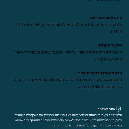
סיוע במציאת רכב:
מימון ישיר אינה אחראית לטיב או לתקינות הרכב שיירכש על ידי
הלקוח.
אישור עקרוני:
אישור ההלוואה הינו אישור עקרוני, המוגבל בזמן, ובכפוף לאישור
סופי של החברה.
הלוואה כנגד שיעבוד רכב:
ההלוואה תינתן כנגד שעבוד הרכב הקיים לטובת מימון ישיר. עבור
רכבים משנת 2014 ומעלה.
אתר מאובטח
מימון ישיר רואה באבטחת המידע נושא בעל חשיבות מרכזית אנו משקיעים משאבים
רבים, הן טכנולוגיים והן אנושיים בכדי לשמור על סודיות פרטייך ונתונייך. תוך שימוש
בשיטות אבטחה מתקדמות ובמערכות הצפנה חזקות.