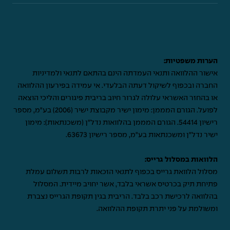
הערות משפטיות:
אישור ההלוואה ותנאי העמדתה הינם בהתאם לתנאי ולמדיניות
החברה ובכפוף לשיקול דעתה הבלעדי. אי עמידה בפירעון ההלוואה
או בהחזר האשראי עלולה לגרור חיוב בריבית פיגורים והליכי הוצאה
לפועל. הגורם המממן: מימון ישיר מקבוצת ישיר (2006) בע"מ, מספר
רישיון 54414. הגורם המממן בהלוואות נדל"ן (משכנתאות): מימון
ישיר נדל"ן ומשכנתאות בע"מ, מספר רישיון 63673.
הלוואות במסלול גרייס:
מסלול הלוואת גרייס בכפוף לתנאי הזכאות לרבות תשלום עמלת
פתיחת תיק בכרטיס אשראי בלבד, אשר יחויב מיידית. המסלול
בהלוואה לרכישת רכב בלבד. הריבית בגין תקופת הגרייס נצברת
ומשולמת על פני יתרת תקופת ההלוואה.