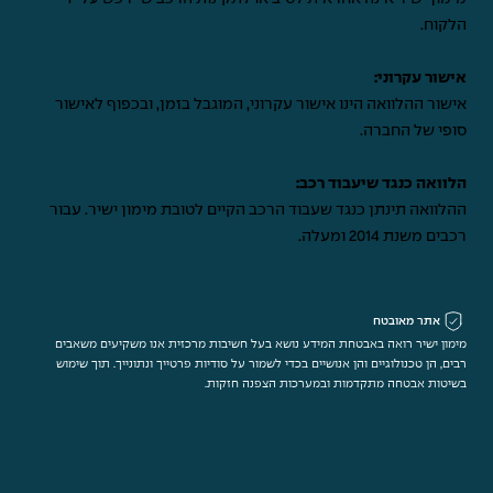
הלקוח.
אישור עקרוני:
אישור ההלוואה הינו אישור עקרוני, המוגבל בזמן, ובכפוף לאישור
סופי של החברה.
הלוואה כנגד שיעבוד רכב:
ההלוואה תינתן כנגד שעבוד הרכב הקיים לטובת מימון ישיר. עבור
רכבים משנת 2014 ומעלה.
אתר מאובטח
מימון ישיר רואה באבטחת המידע נושא בעל חשיבות מרכזית אנו משקיעים משאבים
רבים, הן טכנולוגיים והן אנושיים בכדי לשמור על סודיות פרטייך ונתונייך. תוך שימוש
בשיטות אבטחה מתקדמות ובמערכות הצפנה חזקות.