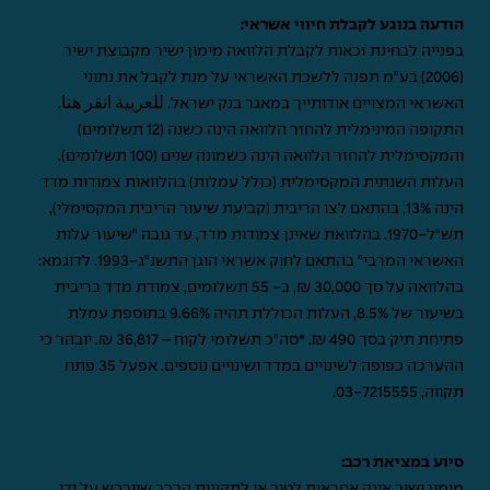
הודעה בנוגע לקבלת חיווי אשראי:
בפנייה לבחינת זכאות לקבלת הלוואה מימון ישיר מקבוצת ישיר
(2006) בע"מ תפנה ללשכת האשראי על מנת לקבל את נתוני
האשראי המצויים אודותייך במאגר בנק ישראל.
للعربية انقر هنا
.
התקופה המינימלית להחזר הלוואה הינה כשנה (12 תשלומים)
והמקסימלית להחזר הלוואה הינה כשמונה שנים (100 תשלומים).
העלות השנתית המקסימלית (כולל עמלות) בהלוואות צמודות מדד
הינה 13%, בהתאם לצו הריבית (קביעת שיעור הריבית המקסימלי),
תש"ל-1970. בהלוואת שאינן צמודות מדד, עד גובה "שיעור עלות
האשראי המרבי" בהתאם לחוק אשראי הוגן התשנ"ג-1993. לדוגמא:
בהלוואה על סך 30,000 ₪, ב- 55 תשלומים, צמודת מדד בריבית
בשיעור של 8.5%, העלות הכוללת תהיה 9.66% בתוספת עמלת
פתיחת תיק בסך 490 ₪. *סה"כ תשלומי לקוח – 36,817 ₪. יובהר כי
ההערכה כפופה לשינויים במדד ושינויים נוספים. אפעל 35 פתח
תקווה,
03-7215555
.
סיוע במציאת רכב:
מימון ישיר אינה אחראית לטיב או לתקינות הרכב שיירכש על ידי