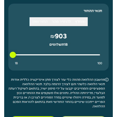
תנאי ההחזר
מומלץ
להחזיר מהר
החזר נמוך
903
₪
18
תשלומים
18 תשלומים נמוך ביותר
100 תשלומים גבוה ביותר
18
100
מחשבון ההלוואה מהווה כלי עזר לצורך מתן אינדיקציה כללית אודות
תנאי הלוואה כלשהי והם לצורך הדגמה בלבד. תנאי ההלוואה
הספציפיים והמחייבים יקבעו על ידי מימון ישיר, בהתאם לשיקול דעתה
הבלעדי, מדיניותה ונהליה. נתונים אלו משקפים את ההחזרים נכון
למועד זה, במידה ויחולו שינויים במדד המחירים לצרכן ו/ או בריבית
הפריים ייתכנו שינויים בהחזר החודשי וזאת בהתאם להוראות הסכם
ההלוואה.