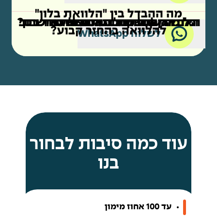
מה ההבדל בין "הלוואת בלון"
קניית רכב מסוכנות
קניית רכב מאדם פרטי
כל מה שחשוב לדעת על המחשבון
הלוואה לכל מטרה כנגד שעבוד רכב
האם המחשבון מותאם אליי אישית?
להלוואה בהחזר קבוע?
לשלוח WhatsApp
עוד כמה סיבות לבחור
בנו
עד 100 אחוז מימון