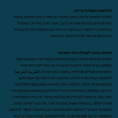
הלוואות במסלול גרייס:
מסלול הלוואת גרייס בכפוף לתנאי הזכאות לרבות תשלום עמלת
פתיחת תיק בכרטיס אשראי בלבד, אשר יחויב מיידית. המסלול
בהלוואה לרכישת רכב בלבד. הריבית בגין תקופת הגרייס נצברת
ומשולמת על פני יתרת תקופת ההלוואה.
הודעה בנוגע לקבלת חיווי אשראי:
בפנייה לבחינת זכאות לקבלת הלוואה מימון ישיר מקבוצת ישיר
(2006) בע"מ תפנה ללשכת האשראי על מנת לקבל את נתוני
האשראי המצויים אודותייך במאגר בנק ישראל.
للعربية انقر هنا
.
התקופה המינימלית להחזר הלוואה הינה כשנה (12 תשלומים)
והמקסימלית להחזר הלוואה הינה כשמונה שנים (100 תשלומים).
העלות השנתית המקסימלית (כולל עמלות) בהלוואות צמודות מדד
הינה 13%, בהתאם לצו הריבית (קביעת שיעור הריבית המקסימלי),
תש"ל-1970. בהלוואת שאינן צמודות מדד, עד גובה "שיעור עלות
האשראי המרבי" בהתאם לחוק אשראי הוגן התשנ"ג-1993. לדוגמא:
בהלוואה על סך 30,000 ₪, ב- 55 תשלומים, צמודת מדד בריבית