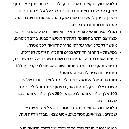
הלוואה חוץ בנקאית מאפשרת קבלת כסף בתוך זמן קצר מגוף
אמין, בעל יציבות ואיתנות פיננסית, שפועל על פי חוק ומכוח
רישיון שניתן לו על ידי רשות שוק ההון, הביטוח והחיסכון .הנה
כמה מיתרונותיה המרכזיים:
תהליך בירוקרטי קצר -
תהליך האישור דורש עיסוק בירוקרטי
מצומצם יותר בהשוואה לתהליך האישור בבנק. ברוב המקרים,
אפשר לקבל אישור עקרוני מהיר
להלוואה לכל מטרה
.
גמישות -
ההחזר החודשי גמיש וההלוואה ניתנת לפריסה,
לעתים אפילו עד 60 החזרים חודשיים. במקרה של רכישת רכב,
הגמישות אף רבה יותר במימון ישיר - אז תוכלו לקבל עד 100
החזרים חודשיים להחזר ההלוואה!
טווח גבוה של הלוואה -
ניתן לקבל הלוואה בסכום של עד
עשרות אלפי שקלים. עם זאת, במימון ישיר תוכלו לקבל עד
400 אלף ש"ח
הלוואה לרכב
, ועד 250 אלף ש"ח הלוואה כנגד
שעבוד רכב.
הלוואה חוץ בנקאית ניתנת למגוון רחב של אוכלוסיות -
שכירים, עצמאיים, סטודנטים, אנשי צבא, עובדי מדינה ועוד.
במימון ישיר, תוכלו מכל מקום ובכל זמן לקבל הלוואה חוץ