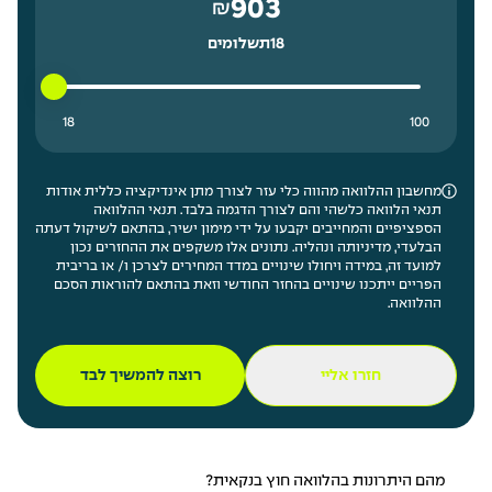
903
₪
18
תשלומים
18 תשלומים נמוך ביותר
100 תשלומים גבוה ביותר
18
100
מחשבון ההלוואה מהווה כלי עזר לצורך מתן אינדיקציה כללית אודות
תנאי הלוואה כלשהי והם לצורך הדגמה בלבד. תנאי ההלוואה
הספציפיים והמחייבים יקבעו על ידי מימון ישיר, בהתאם לשיקול דעתה
הבלעדי, מדיניותה ונהליה. נתונים אלו משקפים את ההחזרים נכון
למועד זה, במידה ויחולו שינויים במדד המחירים לצרכן ו/ או בריבית
הפריים ייתכנו שינויים בהחזר החודשי וזאת בהתאם להוראות הסכם
ההלוואה.
חזרו אליי
רוצה להמשיך לבד
מהם היתרונות בהלוואה חוץ בנקאית?