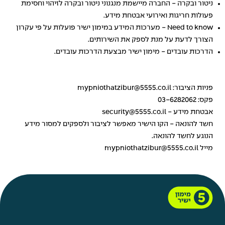
ניטור ובקרה - החברה מיישמת מנגנוני ניטור ובקרה לזיהוי וחסימת
פעולות חריגות ואירועי אבטחת מידע.
Need to know - מערכות המידע במימון ישיר פועלות על פי עקרון
הצורך לדעת על מנת לספק את השירותים.
הדרכות עובדים - מימון ישיר מבצעת הדרכות עובדים.
פניות הציבור: mypniothatzibur@5555.co.il
פקס: 03-6282062
אבטחת מידע - security@5555.co.il
חשד להונאה - הקו הישיר מאפשר לציבור ולספקים למסור מידע
הנוגע לחשד להונאה.
מייל mypniothatzibur@5555.co.il