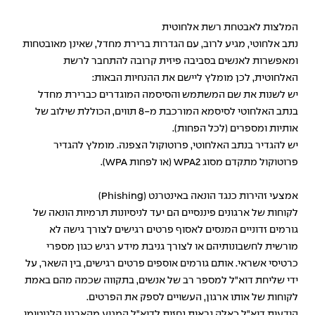
המלצות לאבטחת רשת אלחוטית
נתב אלחוטי, מגיע לרוב, עם הגדרות ברירת מחדל, שאינן מאובטחות
ומאפשרות לאנשים בסביבה פיזית קרובה להתחבר לרשת
האלחוטית, לכן מומלץ ליישם את ההנחיות הבאות:
יש לשנות את שם המשתמש והסיסמה המוגדרים כברירת מחדל
בנתב האלחוטי לסיסמא המורכבת מ-8 תווים, הכוללת שילוב של
אותיות ומספרים (לכל הפחות).
יש להגדיר בנתב האלחוטי, פרוטוקול הצפנה. מומלץ להגדיר
פרוטוקול מתקדם מסוג WPA2 (או לפחות WPA).
אמצעי זהירות כנגד הונאה באינטרנט (Phishing)
לקוחות של ארגונים פיננסיים הם יעד לניסיונות תרמיות הונאה של
גורמים זדוניים המנסים לאסוף פרטים רגישים לצורך גישה לא
מורשית לחשבונותיהם או לצורך גניבת מידע רגיש כגון מספרי
כרטיסי אשראי. אותם גורמים אוספים פרטים רגישים, בין השאר, על
ידי שליחת דוא"ל למספר רב של אנשים, בתקווה שכמה מהם באמת
לקוחות של אותו ארגון, העשויים לספק את הפרטים.
הודעות דוא"ל כאלה נראות נחזות לדוא"ל המגיע מהארגון הלגיטימי,