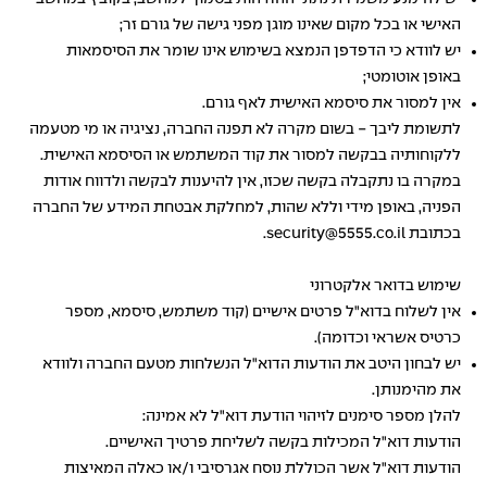
האישי או בכל מקום שאינו מוגן מפני גישה של גורם זר;
יש לוודא כי הדפדפן הנמצא בשימוש אינו שומר את הסיסמאות
באופן אוטומטי;
אין למסור את סיסמא האישית לאף גורם.
לתשומת ליבך - בשום מקרה לא תפנה החברה, נציגיה או מי מטעמה
ללקוחותיה בבקשה למסור את קוד המשתמש או הסיסמא האישית.
במקרה בו נתקבלה בקשה שכזו, אין להיענות לבקשה ולדווח אודות
הפניה, באופן מידי וללא שהות, למחלקת אבטחת המידע של החברה
בכתובת security@5555.co.il.
שימוש בדואר אלקטרוני
אין לשלוח בדוא"ל פרטים אישיים (קוד משתמש, סיסמא, מספר
כרטיס אשראי וכדומה).
יש לבחון היטב את הודעות הדוא"ל הנשלחות מטעם החברה ולוודא
את מהימנותן.
להלן מספר סימנים לזיהוי הודעת דוא"ל לא אמינה:
הודעות דוא"ל המכילות בקשה לשליחת פרטיך האישיים.
הודעות דוא"ל אשר הכוללת נוסח אגרסיבי ו/או כאלה המאיצות