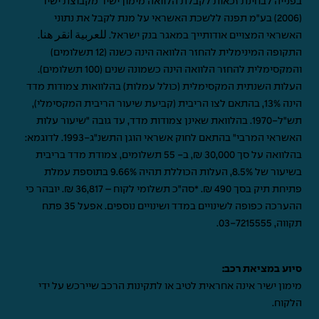
בפנייה לבחינת זכאות לקבלת הלוואה מימון ישיר מקבוצת ישיר
(2006) בע"מ תפנה ללשכת האשראי על מנת לקבל את נתוני
האשראי המצויים אודותייך במאגר בנק ישראל.
للعربية انقر هنا
.
התקופה המינימלית להחזר הלוואה הינה כשנה (12 תשלומים)
והמקסימלית להחזר הלוואה הינה כשמונה שנים (100 תשלומים).
העלות השנתית המקסימלית (כולל עמלות) בהלוואות צמודות מדד
הינה 13%, בהתאם לצו הריבית (קביעת שיעור הריבית המקסימלי),
תש"ל-1970. בהלוואת שאינן צמודות מדד, עד גובה "שיעור עלות
האשראי המרבי" בהתאם לחוק אשראי הוגן התשנ"ג-1993. לדוגמא:
בהלוואה על סך 30,000 ₪, ב- 55 תשלומים, צמודת מדד בריבית
בשיעור של 8.5%, העלות הכוללת תהיה 9.66% בתוספת עמלת
פתיחת תיק בסך 490 ₪. *סה"כ תשלומי לקוח – 36,817 ₪. יובהר כי
ההערכה כפופה לשינויים במדד ושינויים נוספים. אפעל 35 פתח
תקווה,
03-7215555
.
סיוע במציאת רכב:
מימון ישיר אינה אחראית לטיב או לתקינות הרכב שיירכש על ידי
הלקוח.