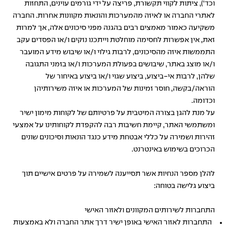
וכד'), ציתות לקווי תקשורת, פריצה על ידי גורמים עוינים, התחזות
לאתרי החברה או לאיזה מהמערכות והונאות מקוונות אחרות. החברה
משקיעה כאמור מאמצים רבים בהגנה מפני סיכונים אלה, אך למרות
זאת, אין אפשרות לחסימה מוחלטת וייתכנו נזקים ו/או הפסדים עקב
התממשות איזה מהסיכונים, לרבות גילוי ו/או שיבוש מידע המועבר
ו/או מוצג באתר, שיבושים בפעולת המערכות ו/או בזמני התגובה
שלהן, לרבות אי-ביצוע, ביצוע שגוי ו/או ביצוע באיחור של
הוראה/בקשה, חוסר זמינות של המערכות או איזה משירותיהן
וכדומה.
על מנת להגן בצורה המיטבית על פרטיותם של לקוחות מימון ישיר
ומשתמשי האתר, קיימת חשיבות רבה להקפדת לקוחותינו על אמצעי
זהירות ושמירה על כללי אבטחת מידע כנגד הונאות וסיכונים שונים
הכרוכים בשימוש באינטרנט.
להלן מספר הנחיות אשר תסייענה לשמירה על פרטים אישיים תוך
ביצוע גלישה בטוחה:
התחברות לשירותים המקוונים ולאזור האישי
התחברות לאזור האישי באופן ישיר דרך אתר החברה ולא באמצעות