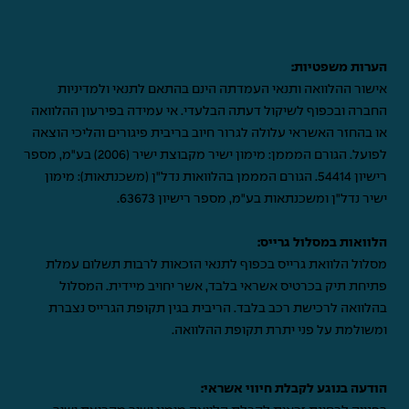
הערות משפטיות:
אישור ההלוואה ותנאי העמדתה הינם בהתאם לתנאי ולמדיניות
החברה ובכפוף לשיקול דעתה הבלעדי. אי עמידה בפירעון ההלוואה
או בהחזר האשראי עלולה לגרור חיוב בריבית פיגורים והליכי הוצאה
לפועל. הגורם המממן: מימון ישיר מקבוצת ישיר (2006) בע"מ, מספר
רישיון 54414. הגורם המממן בהלוואות נדל"ן (משכנתאות): מימון
ישיר נדל"ן ומשכנתאות בע"מ, מספר רישיון 63673.
הלוואות במסלול גרייס:
מסלול הלוואת גרייס בכפוף לתנאי הזכאות לרבות תשלום עמלת
פתיחת תיק בכרטיס אשראי בלבד, אשר יחויב מיידית. המסלול
בהלוואה לרכישת רכב בלבד. הריבית בגין תקופת הגרייס נצברת
ומשולמת על פני יתרת תקופת ההלוואה.
הודעה בנוגע לקבלת חיווי אשראי: