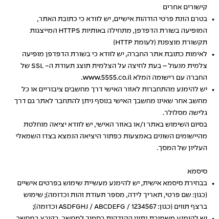
קישורים אחרים
בטרם הזנת פרטי הזדהות אישיים, יש לוודא כי כתובת האתר,
המופיעה בשורת הדפדפן, מתחילה באותיות HTTPS המייצגות
תקשורת מוצפנת (לעומת HTTP)
לאימות כתובת אתר החברה, יש לוודא כי בשורת הדפדפן מופיעה
צלמית מנעול – בעת לחיצה על הצלמית תוצג תעודת ה- SSL של
החברה עם רישומה המלא www.5555.co.il.
יש להימנע מהתחברות לאזור האישי דרך מחשבים ציבוריים או כל
מחשב אחר שאינו מחשבך האישי בנוסף ניתן להתחבר לאתר גם דרך
גלישה מסלולר.
בסיום השימוש באתר ו/או באזור האישי, יש לוודא יציאה מוחלטת
מהיישומים השונים באמצעות כפתור היציאה הנמצא בצדו השמאלי
העליון של המסך.
סיסמא
בבחירת סיסמא אישית, יש להימנע מעשיית שימוש בפרטים אישיים
(כגון: שם פרטי, תאריך לידה, מספר תעודת זהות וכדומה); שימוש
ברצף תווים (כגון: 1234567 / ASDFGHJ / ABCDEFG וכדומה);
יש להימנע משמירת נתוני ההזדהות בסמוך למחשב, בקובץ במחשב