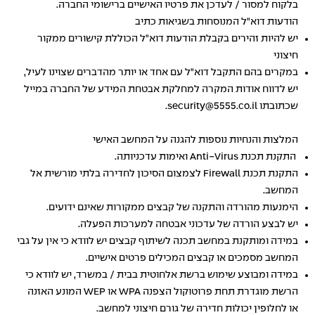
בלקוח למסור / לעדכן את פרטיו האישיים ברישומי החברה.
הודעות דוא"ל המנוסחות בשגיאות כתיב
יש להיות זהירים בקבלת הודעות דוא"ל הכוללת קישורים ממקור
חיצוני
במקרים בהם התקבל דוא"ל עם אחד או יותר מהדברים שצוינו לעיל,
יש לדווח אודות המקרה למחלקת אבטחת המידע של החברה במייל
שכתובתו security@5555.co.il.
המלצות והנחיות נוספות להגנה על המחשב האישי
התקנת תכנת Anti-Virus ואימות עדכניותה.
התקנת תכנת Firewall לצמצום הסיכון לחדירה בלתי מורשית אל
המחשב.
הימנעות מהורדה והתקנה של קבצים ממקורות שאינם ידועים.
יש לבצע הורדה של עדכוני אבטחה למערכות הפעלה.
במידה ומותקנת במחשב תכנה לשיתוף קבצים יש לוודא כי אין על גבי
המחשב מסמכים או קבצים המכילים פרטים אישיים.
במידה ומבוצע שימוש ברשת אלחוטית בבית / במשרד, יש לוודא כי
הרשת מוגדרת תחת פרוטוקול הצפנה WPA או WEP המונע האזנה
או לחלופין יכולות חדירה של גורם חיצוני למחשב.