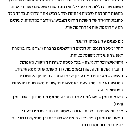
משום שהן כוללות את סמליל הארגון, ניסוח משפטים מעוררי אמון,
בקשות להחלפת סיסמה או הזנת מידע רגיש אחר וכדומה. בדרך כלל
כתובת הדוא"ל של השולח הזדוני תצביע שמדובר במתחזה, לעיתים
רק ע"י הוספת אות או החלפת אות.
אנו מגנים על עצמינו למענך
להלן מספר דוגמאות לכלים המיושמים בחברה אשר נועדו במטרה
לאפשר פעילות מקוונת בטוחה:
זיהוי אישי ובקרת גישה - בכל כניסה לשירות המקוון, מאמתת
החברה את זהות הלקוח באמצעות קוד משתמש וסיסמא אישית.
הצפנה - תעבורת המידע בין שרתי החברה ודפדפן האינטרנט
במחשב הלקוח, מתבצעת באמצעות תקשורת מאובטחת ומוצפנת
בפרוטוקול SSL.
רשומות יומן - פעילות באתר החברה מתועדת במנגנון רישום יומן
(Log).
אבטחת שרתים - שרתי החברה שמורים בחדר שרתים ייעודי
המאובטח ומוגן בפני גישה פיזית לא מורשית וכן מותקנים בסביבות
לוגיות נפרדות ומבודדות.