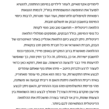
לימודים אקדמאיים, לעזור לילדים במימון החתונה, להוציא
לפועל את החופשה המשפחתית בחו"ל, לכסות הוצאות
רפואיות לטיפולים ולתרופות, ועוד ועוד מטרות, לרבות כיסוי
המינוס בחשבון הבנק או תשלום חובות.
הלוואה דיגיטלית – תחשבו טוב טוב ממי לקחת
כל גופי המימון, כולל הבנקים, מספקים מסלולי הלוואה
דיגיטלית. ניתן לבצע כיום הלוואת אונליין באתר האינטרנט של
הבנק, חברת האשראי או כל חברת מימון חוץ בנקאית.
ההלוואה מאושרת ברוב המקרים באופן מיידי, והכסף נכנס
לחשבון ישירות. אז כן, בהחלט, זה כל כך זמין ונוח, כך שאפשר
להיענות מיד כבר להצעה הראשונה. עם זאת, דווקא כאן כדאי
לעצור לרגע ולבדוק היטב – מיהו אותו גוף שאתם עומדים
לבצע איתו התקשרות, עד כמה הוא אמין, מי עומד מאחוריו,
באיזו ריבית ההלוואה ניתנת והאם זו ריבית קבועה או משתנה,
מהי פריסת התשלומים ומהו גובה ההחזרים, והאם ניתן לבצע
פירעון מוקדם במידת הצורך? מומלץ לבצע כמה השוואות בין
הצעות שונות, ורק אז לבחור בצורה מושכלת את ההלוואה
הדיגיטלית המתאימה לכם ביותר.