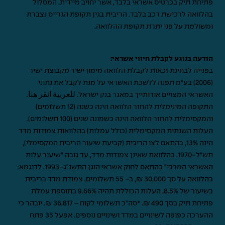
פתיחת תיק בכרטיס אשראי בלבד, אשר יחויב מיידית. המסלול
בהלוואה לרכישת רכב בלבד. הריבית בגין תקופת הגרייס נצברת
ומשולמת על פני יתרת תקופת ההלוואה.
הודעה בנוגע לקבלת חיווי אשראי:
בפנייה לבחינת זכאות לקבלת הלוואה מימון ישיר מקבוצת ישיר
(2006) בע"מ תפנה ללשכת האשראי על מנת לקבל את נתוני
האשראי המצויים אודותייך במאגר בנק ישראל.
للعربية انقر هنا
.
התקופה המינימלית להחזר הלוואה הינה כשנה (12 תשלומים)
והמקסימלית להחזר הלוואה הינה כשמונה שנים (100 תשלומים).
העלות השנתית המקסימלית (כולל עמלות) בהלוואות צמודות מדד
הינה 13%, בהתאם לצו הריבית (קביעת שיעור הריבית המקסימלי),
תש"ל-1970. בהלוואת שאינן צמודות מדד, עד גובה "שיעור עלות
האשראי המרבי" בהתאם לחוק אשראי הוגן התשנ"ג-1993. לדוגמא:
בהלוואה על סך 30,000 ₪, ב- 55 תשלומים, צמודת מדד בריבית
בשיעור של 8.5%, העלות הכוללת תהיה 9.66% בתוספת עמלת
פתיחת תיק בסך 490 ₪. *סה"כ תשלומי לקוח – 36,817 ₪. יובהר כי
ההערכה כפופה לשינויים במדד ושינויים נוספים. אפעל 35 פתח