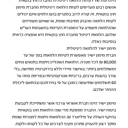
היתרונות של לקיחת הלוואה דיגיטלית מחברה חוץ בנקאית
אנשים רבים מעדיפים לקחת הלוואה דיגיטלית מחברת מימון
חוץ בנקאית. זה קורה לרוב במקרים בהם הלווים אינם יכולים
לקחת הלוואה מהבנק מסיבות שונות, או שאינם מעוניינים
שההלוואה תשפיע על המסגרת הקיימת בחשבונות העו"ש
שלהם. הלוואת דיגיטל מחברה חוץ בנקאית היא אופציה כדאית
בנסיבות כאלה.
מימון ישיר להלוואה דיגיטלית
חברת מימון ישיר מאפשרת לקיחת הלוואות בסך של עד
80,000 ₪ לכל מטרה. הלוואות האונליין ניתנות בתנאים נוחים
ומשתלמים ביותר: באישור מיידי וללא בירוקרטיה מתישה, בלי
צורך בהצגת ערבים, בריביות אטרקטיביות ובפריסה נוחה עד
60 תשלומים שתיעשה כמובן על פי בחירתכם ובהתאם ליכולת
ההחזר שלכם.
מימון ישיר הינה חברת אשראי צרכני אשר משתייכת לקבוצת
ביטוח ישיר. החברה מספקת מדי שנה הלוואות חוץ בנקאיות
בהיקף העולה על מיליארד ₪. ההלוואות ניתנות למטרות שונות
מתוך רצון להעניק פתרון מקיף לצרכים של כל לקוחה ולקוח.