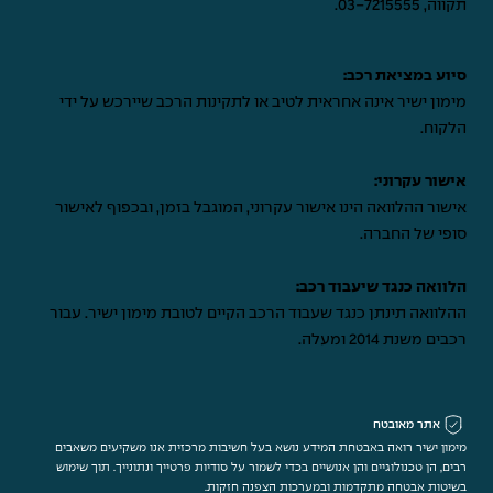
תקווה,
03-7215555
.
סיוע במציאת רכב:
מימון ישיר אינה אחראית לטיב או לתקינות הרכב שיירכש על ידי
הלקוח.
אישור עקרוני:
אישור ההלוואה הינו אישור עקרוני, המוגבל בזמן, ובכפוף לאישור
סופי של החברה.
הלוואה כנגד שיעבוד רכב:
ההלוואה תינתן כנגד שעבוד הרכב הקיים לטובת מימון ישיר. עבור
רכבים משנת 2014 ומעלה.
אתר מאובטח
מימון ישיר רואה באבטחת המידע נושא בעל חשיבות מרכזית אנו משקיעים משאבים
רבים, הן טכנולוגיים והן אנושיים בכדי לשמור על סודיות פרטייך ונתונייך. תוך שימוש
בשיטות אבטחה מתקדמות ובמערכות הצפנה חזקות.