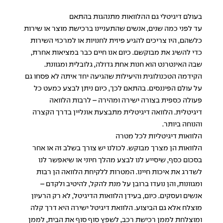
בעולם דיגיטלי גם ההלוואות מתנהגות בהתאם
עד לפני כמה שנים, אנשים שהתעניינו ברכישת מוצר או שירות
כלשהם, היו צריכים להגיע פיזית לחנויות או למרכזי השירות
כדי להשיג את מבוקשם. כיום אנו חיים כבר במציאות אחרת,
שבה האינטרנט הוא חנות אחת גדולה, גלובלית ומגוונת.
הקידמה הטכנולוגית והיעילות שהגיעה יחד איתה לא פסחו גם
על עולם הפיננסים. בהתאם לכך, כיום ניתן לבצע כמעט כל
פעולה כספית בצורה ישירה ומהירה – לרבות הלוואה
דיגיטלית. הלוואה דיגיטלית מתבצעת אונליין בדרך הקצרה
והנוחה ביותר.
הלוואות דיגיטליות לכל מטרה
הלוואות הן מצרך מבוקש. לכולנו יש צורך בשלב זה או אחר
בסכום כסף, שיסייע לנו לבצע מהלך חיוני או שיאפשר לנו
לשדרג את איכות חיינו. המטרות ללקיחת הלוואה הן רבות
ומגוונות, והן נועדו ברובן על מנת להקל, להיטיב ולקדם –
אנשים ועסקים. כיום, בעידן הלוואות הדיגיטל, לא רק הרעיון
מוצלח אלא גם הביצוע. הלוואת דיגיטל ישירה היא דרך קלה
ומוצלחת לממן רכישת רכב, לשפץ סוף סוף את הבית, לממן