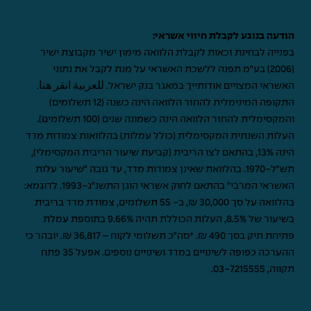
הודעה בנוגע לקבלת חיווי אשראי:
בפנייה לבחינת זכאות לקבלת הלוואה מימון ישיר מקבוצת ישיר
(2006) בע"מ תפנה ללשכת האשראי על מנת לקבל את נתוני
האשראי המצויים אודותייך במאגר בנק ישראל.
للعربية انقر هنا
.
התקופה המינימלית להחזר הלוואה הינה כשנה (12 תשלומים)
והמקסימלית להחזר הלוואה הינה כשמונה שנים (100 תשלומים).
העלות השנתית המקסימלית (כולל עמלות) בהלוואות צמודות מדד
הינה 13%, בהתאם לצו הריבית (קביעת שיעור הריבית המקסימלי),
תש"ל-1970. בהלוואת שאינן צמודות מדד, עד גובה "שיעור עלות
האשראי המרבי" בהתאם לחוק אשראי הוגן התשנ"ג-1993. לדוגמא:
בהלוואה על סך 30,000 ₪, ב- 55 תשלומים, צמודת מדד בריבית
בשיעור של 8.5%, העלות הכוללת תהיה 9.66% בתוספת עמלת
פתיחת תיק בסך 490 ₪. *סה"כ תשלומי לקוח – 36,817 ₪. יובהר כי
ההערכה כפופה לשינויים במדד ושינויים נוספים. אפעל 35 פתח
תקווה,
03-7215555
.