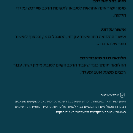
סיוע במציאת רכב:
מימון ישיר אינה אחראית לטיב או לתקינות הרכב שיירכש על ידי
הלקוח.
אישור עקרוני:
אישור ההלוואה הינו אישור עקרוני, המוגבל בזמן, ובכפוף לאישור
סופי של החברה.
הלוואה כנגד שיעבוד רכב:
ההלוואה תינתן כנגד שעבוד הרכב הקיים לטובת מימון ישיר. עבור
רכבים משנת 2014 ומעלה.
אתר מאובטח
מימון ישיר רואה באבטחת המידע נושא בעל חשיבות מרכזית אנו משקיעים משאבים
רבים, הן טכנולוגיים והן אנושיים בכדי לשמור על סודיות פרטייך ונתונייך. תוך שימוש
בשיטות אבטחה מתקדמות ובמערכות הצפנה חזקות.