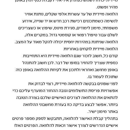
מיידית יכולה לשמש כפתרון אידיאלי לקבלת כסף זמין באופן
מהיר ופשוט.
הלוואה מיידית של עד עשרות אלפי שקלים, נותנת אוויר
לנשימה כשמתכננים רכישת רכב חדש או יד שנייה, אירוע
משפחתי, מימון לימודים, סגירת מינוס, שיפוץ או כשצריכים
לשלם עבור טיפול רפואי או קוסמטי גדול. במקרים אלה,
הלוואה שניתנת במהירות יחסית יכולה להקל מאוד על המצב.
הלוואה מיידית לוקחים באחריות
קודם כל, חשוב לזכור שגם הלוואה מיידית היא התחייבות
כספית שצריך להחזיר בסופו של דבר. לכן חשוב להתנהל
באופן מחושב ואחראי ולתכנן את לקיחת ההלוואה באופן כזה
שתוכלו לעמוד בו.
לפני שפונים בבקשה להלוואה מיידית, רצוי לבדוק את
אפשרויות פריסת התשלומים וגובה ההחזר המועדף עליכם כדי
להתאים את ההלוואה לצרכים האישיים שלכם בצורה הטובה
ביותר. אפשר לבצע בדיקה כזו בעזרת מחשבוני ההלוואה
באתר מימון ישיר.
בתהליך קבלת האישור להלוואה, תתבקשו לספק מספר פרטים
אישיים הנדרשים לצורך אישור זכאות להלוואה. הפרטים האלו