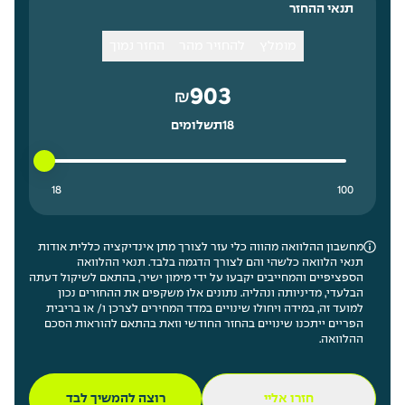
תנאי ההחזר
מומלץ
להחזיר מהר
החזר נמוך
903
₪
18
תשלומים
18 תשלומים נמוך ביותר
100 תשלומים גבוה ביותר
18
100
מחשבון ההלוואה מהווה כלי עזר לצורך מתן אינדיקציה כללית אודות
תנאי הלוואה כלשהי והם לצורך הדגמה בלבד. תנאי ההלוואה
הספציפיים והמחייבים יקבעו על ידי מימון ישיר, בהתאם לשיקול דעתה
הבלעדי, מדיניותה ונהליה. נתונים אלו משקפים את ההחזרים נכון
למועד זה, במידה ויחולו שינויים במדד המחירים לצרכן ו/ או בריבית
הפריים ייתכנו שינויים בהחזר החודשי וזאת בהתאם להוראות הסכם
ההלוואה.
חזרו אליי
רוצה להמשיך לבד