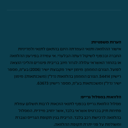
הערות משפטיות:
אישור ההלוואה ותנאי העמדתה הינם בהתאם לתנאי ולמדיניות
החברה ובכפוף לשיקול דעתה הבלעדי. אי עמידה בפירעון ההלוואה
או בהחזר האשראי עלולה לגרור חיוב בריבית פיגורים והליכי הוצאה
לפועל. הגורם המממן: מימון ישיר מקבוצת ישיר (2006) בע"מ, מספר
רישיון 54414. הגורם המממן בהלוואות נדל"ן (משכנתאות): מימון
ישיר נדל"ן ומשכנתאות בע"מ, מספר רישיון 63673.
הלוואות במסלול גרייס:
מסלול הלוואת גרייס בכפוף לתנאי הזכאות לרבות תשלום עמלת
פתיחת תיק בכרטיס אשראי בלבד, אשר יחויב מיידית. המסלול
בהלוואה לרכישת רכב בלבד. הריבית בגין תקופת הגרייס נצברת
ומשולמת על פני יתרת תקופת ההלוואה.