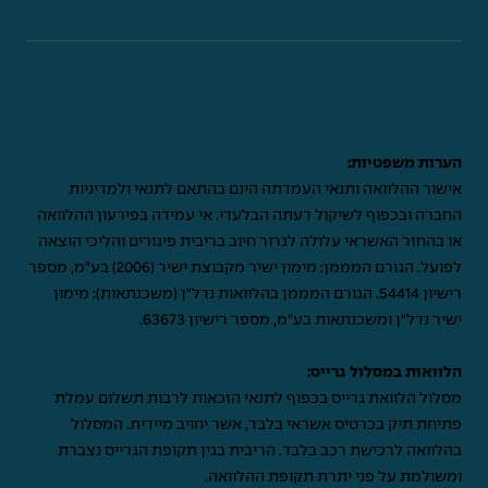
הערות משפטיות:
אישור ההלוואה ותנאי העמדתה הינם בהתאם לתנאי ולמדיניות
החברה ובכפוף לשיקול דעתה הבלעדי. אי עמידה בפירעון ההלוואה
או בהחזר האשראי עלולה לגרור חיוב בריבית פיגורים והליכי הוצאה
לפועל. הגורם המממן: מימון ישיר מקבוצת ישיר (2006) בע"מ, מספר
רישיון 54414. הגורם המממן בהלוואות נדל"ן (משכנתאות): מימון
ישיר נדל"ן ומשכנתאות בע"מ, מספר רישיון 63673.
הלוואות במסלול גרייס:
מסלול הלוואת גרייס בכפוף לתנאי הזכאות לרבות תשלום עמלת
פתיחת תיק בכרטיס אשראי בלבד, אשר יחויב מיידית. המסלול
בהלוואה לרכישת רכב בלבד. הריבית בגין תקופת הגרייס נצברת
ומשולמת על פני יתרת תקופת ההלוואה.