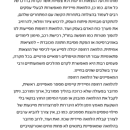
מותרות ועל הוצאות חריגות ולא צפויות אשר נקרות בדרכו של
כל אדם. כמו כן, הלוואות מיידיות מאפשרות לבעלי עסקים
רבים לעמוד בהצלחה בתחרות הקשה עם המתחרים שלהם,
להתקדם מבחינת פיתוח העסק, לרכוש ציוד ומלאי, להרחיב
את מערך כוח האדם בעסק ועוד. הלוואות דחופות מסייעות לנו
להפוך מטרות כמו חופשה בחו"ל, רכישת רכב, מימון לימודים
באוניברסיטה או הפקת מסיבת חתונה מכובדת – למציאות
אמיתית. הלוואה דחופה יכולה לסייע אף לכיסוי של הוצאות
פתאומיות עבור תרופות וטיפולים רפואיים פרטיים. בכל מקרה,
פעמים רבות היא מאפשרת לקדם מהלכים משמעותיים ורבי
ערך בשלבים שונים בחיינו.
המאפיינים של הלוואה דחופה
להלוואה דחופה ומיידית קיימים מספר מאפיינים. ראשית,
מדובר בפעולה שלא כרוכה בהליך מסורבל, ארוך ומורכב. ניתן
לקבל את ההלוואה מהבנק או מגוף המימון החוץ בנקאי בלי
השקעת מאמץ וזמן וללא היגררות לפרוצדורות מייגעות של
מילוי טפסים והצגת מסמכים. כמו כן, אין צורך להביא ערבים
לצורך קבלת הלוואה מיידית שכזו. זאת ועוד, לרוב מדובר
בהלוואה שמאופיינת בתנאים לא פחות נוחים ואטרקטיביים