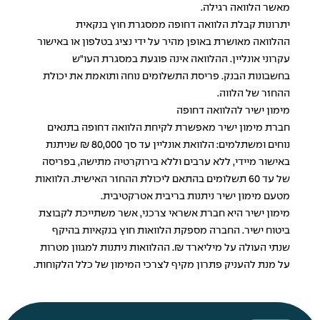
מאשר הלוואה רגילה.
יתרונות קבלת הלוואה דחופה ממסגרת חוץ בנקאית
ההלוואה מאושרת באופן מהיר על ידי נציג בטלפון או באישור
עקרוני אונליין. ההלוואה אינה פוגעת במסגרת העו"ש
בחשבונות הבנק. פריסת התשלומים נוחה ותואמת את יכולת
ההחזר של הלווה.
מימון ישיר להלוואה דחופה
חברת מימון ישיר מאפשרת לקיחת הלוואה דחופה בתנאים
נוחים ומשתלמים: הלוואת אונליין עד סך 80,000 ₪ שניתנת
באישור מיידי, ללא ערבים וללא בירוקרטיה מתישה, בפריסה
של עד 60 תשלומים בהתאם ליכולת ההחזר האישית. הלוואות
מטעם מימון ישיר ניתנות בריבית אטרקטיבית.
מימון ישיר היא חברת אשראי צרכני, אשר משתייכת לקבוצת
ביטוח ישיר. החברה מספקת הלוואות חוץ בנקאיות בהיקף
שנתי העולה על מיליארד ₪. ההלוואות ניתנות למגוון מטרות
על מנת להעניק פתרון מקיף לצרכי המימון של כלל הלקוחות.