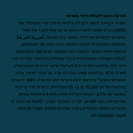
הודעה בנוגע לקבלת חיווי אשראי:
בפנייה לבחינת זכאות לקבלת הלוואה מימון ישיר מקבוצת ישיר
(2006) בע"מ תפנה ללשכת האשראי על מנת לקבל את נתוני
האשראי המצויים אודותייך במאגר בנק ישראל.
للعربية انقر هنا
.
התקופה המינימלית להחזר הלוואה הינה כשנה (12 תשלומים)
והמקסימלית להחזר הלוואה הינה כשמונה שנים (100 תשלומים).
העלות השנתית המקסימלית (כולל עמלות) בהלוואות צמודות מדד
הינה 13%, בהתאם לצו הריבית (קביעת שיעור הריבית המקסימלי),
תש"ל-1970. בהלוואת שאינן צמודות מדד, עד גובה "שיעור עלות
האשראי המרבי" בהתאם לחוק אשראי הוגן התשנ"ג-1993. לדוגמא:
בהלוואה על סך 30,000 ₪, ב- 55 תשלומים, צמודת מדד בריבית
בשיעור של 8.5%, העלות הכוללת תהיה 9.66% בתוספת עמלת
פתיחת תיק בסך 490 ₪. *סה"כ תשלומי לקוח – 36,817 ₪. יובהר כי
ההערכה כפופה לשינויים במדד ושינויים נוספים. אפעל 35 פתח
תקווה,
03-7215555
.