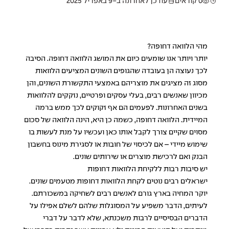
0 קוראים
עודכן לאחרונה ב-9 באפריל 2025
מהי הלוואה דחופה?
יותר ויותר אנו שומעים כיום את המושג הלוואה דחופה. הסיבה
לכך נעוצה הן בעובדה שהגופים השונים המציעים הלוואות
מסוג זה מציגים את מוצריהם באמצעי התקשורת השונים, והן
מכיוון שאנשים רבים, בעלי עסקים ופרטיים, נזקקים להלוואות
בשנים האחרונות. לפעמים הם אף זקוקים לכך ממש ברמה
המיידית. הלוואה דחופה, כשמה כן היא, הינה הלוואה של סכום
מסוים שקיים צורך לקבל אותו כאן ועכשיו על מנת לעשות בו
שימוש מיידי – אם לכיסוי של חובות או לסגירת מינוס בחשבון
הבנק ואם לרכישת מוצרים או שירותים שונים.
יש סיבות רבות ללקיחת הלוואות דחופות
ישראלים רבים נוטים לקחת הלוואות דחופות מטעמים שונים.
יוקר המחיה בארץ גורם לאנשים רבים לשחיקה במשכורתם.
לעיתים, הדבר משפיע על המסוגלות שלהם לשלם אפילו על
הדברים הבסיסיים לרבות משכנתא, שלא לדבר על דברי