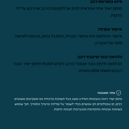
סיוע במציאת רכב:
מימון ישיר אינה אחראית לטיב או לתקינות הרכב שיירכש על ידי
הלקוח.
אישור עקרוני:
אישור ההלוואה הינו אישור עקרוני, המוגבל בזמן, ובכפוף לאישור
סופי של החברה.
הלוואה כנגד שיעבוד רכב:
ההלוואה תינתן כנגד שעבוד הרכב הקיים לטובת מימון ישיר. עבור
רכבים משנת 2014 ומעלה.
אתר מאובטח
מימון ישיר רואה באבטחת המידע נושא בעל חשיבות מרכזית אנו משקיעים משאבים
רבים, הן טכנולוגיים והן אנושיים בכדי לשמור על סודיות פרטייך ונתונייך. תוך שימוש
בשיטות אבטחה מתקדמות ובמערכות הצפנה חזקות.