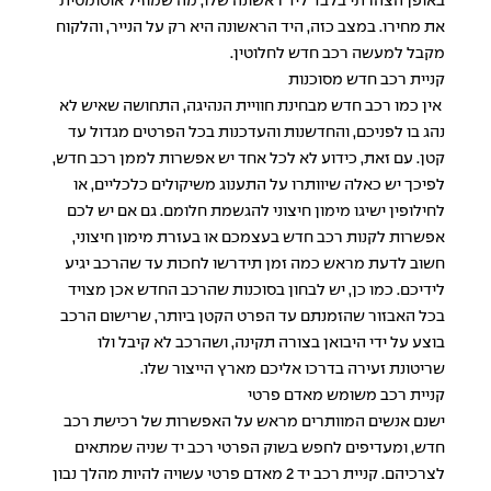
באופן הצהרתי בלבד ליד ראשונה שלו, מה שמוזיל אוטומטית
את מחירו. במצב כזה, היד הראשונה היא רק על הנייר, והלקוח
מקבל למעשה רכב חדש לחלוטין.
קניית רכב חדש מסוכנות
אין כמו רכב חדש מבחינת חוויית הנהיגה, התחושה שאיש לא
נהג בו לפניכם, והחדשנות והעדכנות בכל הפרטים מגדול עד
קטן. עם זאת, כידוע לא לכל אחד יש אפשרות לממן רכב חדש,
לפיכך יש כאלה שיוותרו על התענוג משיקולים כלכליים, או
לחילופין ישיגו מימון חיצוני להגשמת חלומם. גם אם יש לכם
אפשרות לקנות רכב חדש בעצמכם או בעזרת מימון חיצוני,
חשוב לדעת מראש כמה זמן תידרשו לחכות עד שהרכב יגיע
לידיכם. כמו כן, יש לבחון בסוכנות שהרכב החדש אכן מצויד
בכל האבזור שהזמנתם עד הפרט הקטן ביותר, שרישום הרכב
בוצע על ידי היבואן בצורה תקינה, ושהרכב לא קיבל ולו
שריטונת זעירה בדרכו אליכם מארץ הייצור שלו.
קניית רכב משומש מאדם פרטי
ישנם אנשים המוותרים מראש על האפשרות של רכישת רכב
חדש, ומעדיפים לחפש בשוק הפרטי רכב יד שניה שמתאים
לצרכיהם. קניית רכב יד 2 מאדם פרטי עשויה להיות מהלך נבון