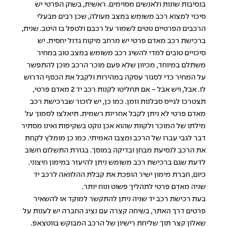
בנסיבות שונות ולאנשים מסוימים. ראשית, בשוק הפרטי יש
סיכוי למצוא רכב משומש במצב מעולה, שכן רבים מבעלי
הרכבים הפרטיים נוטים לשמור על רכבם ולטפל בו היטב. שנית,
ברכישת רכב מאדם פרטי יש מרחב מיקוח גדול יחסית. יש
סיכויים טובים למדי להשיג רכב משומש במצב טוב במחיר
משתלם במיוחד, מכיוון שלא פעם מוכר הרכב מוכן להתפשר
על המחיר כדי לסגור עסקה במהירות ולקבל את הכסף הדרוש
לו. אבל, ויש אבל - אם תחליטו לקנות רכב יד 2 מאדם פרטי,
תצטרכו לגייס סבלנות וזמן. כמו כן, יש לזכור שברכישת רכב
מאדם פרטי לא ניתן לקבל אחריות רשמית. תיאלצו לסמוך על
מילתו של המוכר ולקוות שהוא אכן נוקט בשקיפות ואינו מסתיר
דבר לגבי עברו של הרכב ומצבו האמיתי. כמו כן מומלץ לקחת
את הרכב לנסיעת מבחן ובדיקה במוסך. בגזרת התשלום חשוב
לדעת שגם ברכישת רכב משומש ניתן להיעזר במימון חיצוני.
כיום, חברת מימון ישיר הופכת את קבלת ההלוואה לרכב יד
שניה מאדם פרטי לתהליך פשוט ונוח יותר.
בעת רכישת רכב יד שניה ניתן להתקשר למוקד או להשאיר
פרטים דרך האתר, בשיחה קצרה עם נציג החברה יש לענות על
שאלון קצר תוך שליחת רישיון של הרכב המבוקש בווטצאפ.