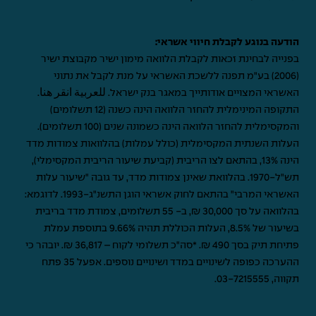
הודעה בנוגע לקבלת חיווי אשראי:
בפנייה לבחינת זכאות לקבלת הלוואה מימון ישיר מקבוצת ישיר
(2006) בע"מ תפנה ללשכת האשראי על מנת לקבל את נתוני
האשראי המצויים אודותייך במאגר בנק ישראל.
للعربية انقر هنا
.
התקופה המינימלית להחזר הלוואה הינה כשנה (12 תשלומים)
והמקסימלית להחזר הלוואה הינה כשמונה שנים (100 תשלומים).
העלות השנתית המקסימלית (כולל עמלות) בהלוואות צמודות מדד
הינה 13%, בהתאם לצו הריבית (קביעת שיעור הריבית המקסימלי),
תש"ל-1970. בהלוואת שאינן צמודות מדד, עד גובה "שיעור עלות
האשראי המרבי" בהתאם לחוק אשראי הוגן התשנ"ג-1993. לדוגמא:
בהלוואה על סך 30,000 ₪, ב- 55 תשלומים, צמודת מדד בריבית
בשיעור של 8.5%, העלות הכוללת תהיה 9.66% בתוספת עמלת
פתיחת תיק בסך 490 ₪. *סה"כ תשלומי לקוח – 36,817 ₪. יובהר כי
ההערכה כפופה לשינויים במדד ושינויים נוספים. אפעל 35 פתח
תקווה,
03-7215555
.