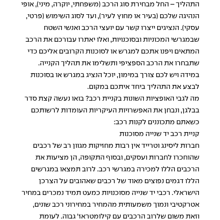
התהליך – החל מבחירת סוג הרכב (משפחתי, יוקרה, מיני), אופי
הנהיגה שלכם (בעיר או מחוץ לעיר), ועד לסוג השימוש (פרטי,
עסקי). הנציגים ייצרו קשר עם יועצי הרכב ואנשי השטח
שבמגרשי המכוניות ובסוכנויות, ואלו יאתרו עבורכם את הרכב
המתאים ויפנו אתכם למגרש או לסוכנות הקרובים אליכם כדי
שתבחרו את הרכב הספציפי ותשלימו את תהליך הקנייה.
במידה ויש לכם צורך במימון, יוכל הנציג במגרש או בסוכנות
לבצע את התהליך ביחד איתכם במקום.
מה לגבי האופציות השונות בקניית רכב? בואו נעשה קצת סדר
בבלגן, ונבחן את האפשרויות העיקריות העומדות לרשותכם
כשאתם מתכוננים לקנות רכב:
קניית רכב יד שנייה מסוכנות
חברות ליסינג וטרייד אין רבות מחזיקות מגוון רב של רכבים
שהוחכרו לחברות ועסקים, ובסוף התקופה, הן מציעות את
הרכבים הללו למכירה במגרשי רכב. לרוב תמצאו במגרשים
הללו דגמים נפוצים מאוד של רכבים שאהובים על הצרכן
הישראלי. רכבי יד שנייה מסוכנויות כמעט תמיד נמכרים במחיר
אטרקטיבי ונמוך משמעותית מהמחיר במחירוני רכב שונים,
וזאת משום שלרוב הרכבים עם קילומטראז' גבוה. לעומת