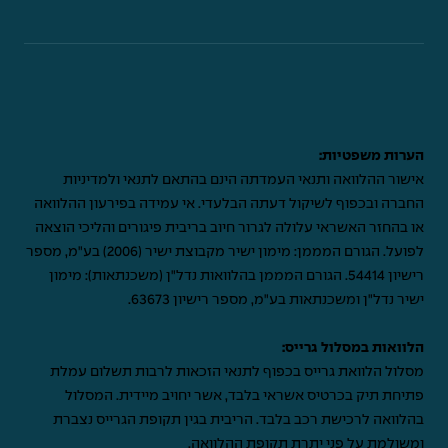
הערות משפטיות:
אישור ההלוואה ותנאי העמדתה הינם בהתאם לתנאי ולמדיניות
החברה ובכפוף לשיקול דעתה הבלעדי. אי עמידה בפירעון ההלוואה
או בהחזר האשראי עלולה לגרור חיוב בריבית פיגורים והליכי הוצאה
לפועל. הגורם המממן: מימון ישיר מקבוצת ישיר (2006) בע"מ, מספר
רישיון 54414. הגורם המממן בהלוואות נדל"ן (משכנתאות): מימון
ישיר נדל"ן ומשכנתאות בע"מ, מספר רישיון 63673.
הלוואות במסלול גרייס:
מסלול הלוואת גרייס בכפוף לתנאי הזכאות לרבות תשלום עמלת
פתיחת תיק בכרטיס אשראי בלבד, אשר יחויב מיידית. המסלול
בהלוואה לרכישת רכב בלבד. הריבית בגין תקופת הגרייס נצברת
ומשולמת על פני יתרת תקופת ההלוואה.