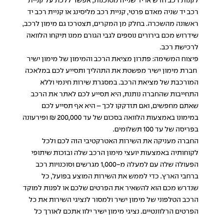
לקנות רכב חדש או יד שנייה מסוכנות, אפשר ללכת על קניית
רכב יד שניה מאדם פרטי, קניית רכב מליסינג או קניית רכב יד
ראשונה מהשכרה. בחלק מן המקרים, תצטרכו גם
מימון לרכב
,
שידרוש מכם בירורים נוספים לגבי הגורם ממנו תיקחו הלוואה
לרכישת רכב.
פיצוח המשימה: פתרון מציאת הרכב והמימון של מימון ישיר
חברת מימון ישיר מפשטת את התהליך ותסייע לכם במלאכה
המורכבת של מציאת הרכב. במסגרת שירות חינמי וללא
התחייבות שהחברה נותנת, היא תסייע לכם לאתר את הרכב
שאתם מחפשים, ואם תזדקקו לכך – היא אף תסייע לכם
במימונו באמצעות הלוואה בסכום של עד 200,000 ₪ ופירעונה
בפריסה של עד 100 תשלומים.
החברה מעניקה את השירות האטרקטיבי הזה לכם ולכל
לקוחותיה באמצעות יועצי מימון הרכב שלה ובזכות שיתופי
הפעולה שלה עם למעלה מ-1,000 מגרשים וסוכנויות רכב
ברחבי הארץ. כדי לממש את השירות המוצע בפועל, כל
שנדרש מכם הוא להשאיר את הפרטים שלכם או לפנות למוקד
הרכב הטלפוני של מימון ישיר ולמסור לנציגי השירות את כל
הפרטים הרלוונטיים. נציגי מימון ישיר ילוו אתכם לאורך כל