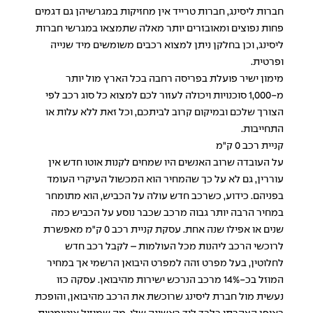
חברות ליסינג, חברות טרייד אין מחזיקות במגרשיהן גם דגמים
פחות נפוצים ומאובזרים יותר מאלה שתמצאו במגרשי חברות
ליסינג, וכן בחלקן ניתן למצוא רכבים משומשים מיד שנייה
ופרטית.
מימון ישיר פועלת בפריסה רחבה בכל הארץ מול יותר
מ-1,000 סוכנויות ויכולה לעזור לכם למצוא כל סוג רכב לפי
הצורך שלכם ובמיקום קרוב לביתכם, וכל זאת ללא עלות או
התחייבות.
קניית רכב 0 ק"מ
על העובדה שרוב האנשים היו שמחים לקנות אוטו חדש אין
עוררין, גם לא על כך שהמחיר הוא המכשול העיקרי העומד
בפניהם. כידוע, כשרכב חדש עולה על הכביש, הוא מתומחר
במחיר הרבה יותר גבוה מרכב שכבר נוסע על הכביש כמה
שנים או אפילו שנה אחת. עסקת קניית רכב 0 ק"מ מאפשרת
לרוכשי הרכב ליהנות מכל העולמות – לקבל רכב חדש
לחלוטין, בעל מפרט זהה למפרט היבואן הרשמי אך במחיר
המוזל בכ-14% מרכב הנרכש ישירות מהיבואן. עסקה כזו
נעשית מול חברת ליסינג שרוכשת את הרכב מהיבואן, והופכת