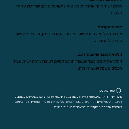
מימון ישיר אינה אחראית לטיב או לתקינות הרכב שיירכש על ידי
הלקוח.
אישור עקרוני:
אישור ההלוואה הינו אישור עקרוני, המוגבל בזמן, ובכפוף לאישור
סופי של החברה.
הלוואה כנגד שיעבוד רכב:
ההלוואה תינתן כנגד שעבוד הרכב הקיים לטובת מימון ישיר. עבור
רכבים משנת 2014 ומעלה.
אתר מאובטח
מימון ישיר רואה באבטחת המידע נושא בעל חשיבות מרכזית אנו משקיעים משאבים
רבים, הן טכנולוגיים והן אנושיים בכדי לשמור על סודיות פרטייך ונתונייך. תוך שימוש
בשיטות אבטחה מתקדמות ובמערכות הצפנה חזקות.