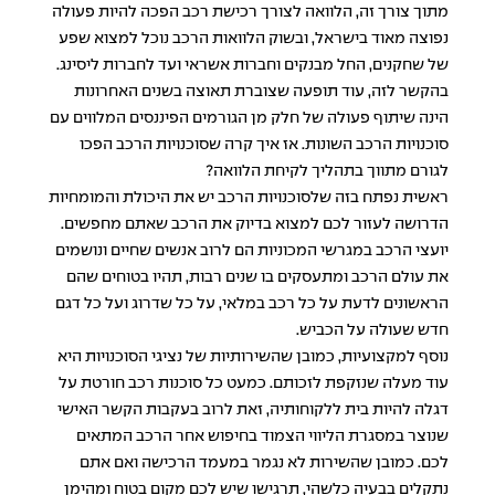
מתוך צורך זה, הלוואה לצורך רכישת רכב הפכה להיות פעולה
נפוצה מאוד בישראל, ובשוק הלוואות הרכב נוכל למצוא שפע
של שחקנים, החל מבנקים וחברות אשראי ועד לחברות ליסינג.
בהקשר לזה, עוד תופעה שצוברת תאוצה בשנים האחרונות
הינה שיתוף פעולה של חלק מן הגורמים הפיננסים המלווים עם
סוכנויות הרכב השונות. אז איך קרה שסוכנויות הרכב הפכו
לגורם מתווך בתהליך לקיחת הלוואה?
ראשית נפתח בזה שלסוכנויות הרכב יש את היכולת והמומחיות
הדרושה לעזור לכם למצוא בדיוק את הרכב שאתם מחפשים.
יועצי הרכב במגרשי המכוניות הם לרוב אנשים שחיים ונושמים
את עולם הרכב ומתעסקים בו שנים רבות, תהיו בטוחים שהם
הראשונים לדעת על כל רכב במלאי, על כל שדרוג ועל כל דגם
חדש שעולה על הכביש.
נוסף למקצועיות, כמובן שהשירותיות של נציגי הסוכנויות היא
עוד מעלה שנזקפת לזכותם. כמעט כל סוכנות רכב חורטת על
דגלה להיות בית ללקוחותיה, זאת לרוב בעקבות הקשר האישי
שנוצר במסגרת הליווי הצמוד בחיפוש אחר הרכב המתאים
לכם. כמובן שהשירות לא נגמר במעמד הרכישה ואם אתם
נתקלים בבעיה כלשהי, תרגישו שיש לכם מקום בטוח ומהימן