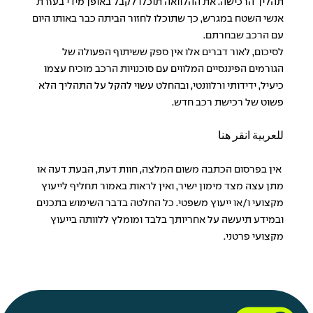
תהליך הרכישה. את ההלוואה תוכלו לקבל באופן מידי בעזרת
אנשי השטח במגרש, כך שתוכלו לחזור הביתה כבר באותו היום
עם הרכב שבחרתם.
לסיכום, לאור דברים אלו אין ספק ששיתוף הפעולה של
הגורמים הפיננסיים המלווים עם סוכנויות הרכב מוכיח עצמו
כיעיל, ידידותי ורלוונטי, ובהחלט עשוי להקל על התהליך הלא
פשוט של רכישת רכב חדש.
للعربية انقر هنا
אין בפרסום הכתבה משום המלצה, חוות דעת, הבעת דעה או
מתן עצה מצד מימון ישיר, ואין לראות באמור תחליף לייעוץ
מקצועי ו/או ייעוץ משפטי. כל החלטה בדבר השימוש בתכנים
ובמידע תיעשה על אחריותך בלבד ומומלץ ללוותה בייעוץ
מקצועי פרטני.