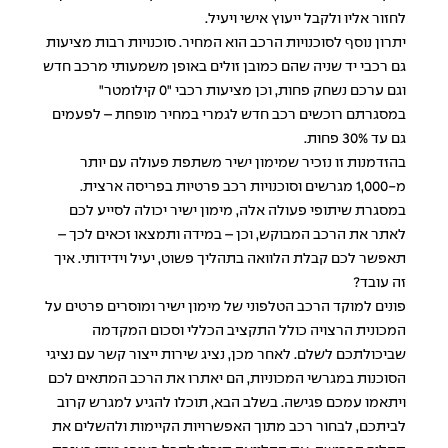
לחזור אליו ולקבל ייעוץ אישי ויעיל.
יתרון נוסף לסוכנויות הרכב הוא המחיר. סוכנויות רבות מציעות
גם רכבי יד שניה שהם כמובן זולים באופן משמעותי מרכב חדש
וגם ערכם נשחק פחות, וכן מציעות רכבי "0 קילומטר"
במסגרתם רוכשים רכב חדש לגמרי במחיר מופחת – לפעמים
גם עד 30% פחות.
בהזדמנות זו נזכיר שמימון ישיר משתפת פעולה עם יותר
מ-1,000 מגרשים וסוכנויות רכב פרטיות בפריסה ארצית.
במסגרת שיתופי פעולה אלה, מימון ישיר יכולה לסייע לכם
לאתר את הרכב המבוקש, וכן – במידה ותמצאו זכאים לכך –
תאפשר לכם קבלת הלוואה בתהליך פשוט, יעיל וידידותי. איך
זה עובד?
פונים למוקד הרכב הטלפוני של מימון ישיר ומוסרים פרטים על
המכונית הרצויה כולל התקציב הכללי וסכום המקדמה
שביכולתכם לשלם. לאחר מכן, נציג שירות ייצור קשר עם נציגי
הסוכנות במגרשי המכוניות, הם יאתרו את הרכב המתאים לכם
ויתאמו עמכם פגישה. בשלב הבא, תוכלו להגיע למגרש קרוב
לביתכם, לבחור רכב מתוך האפשרויות הקיימות ולהשלים את