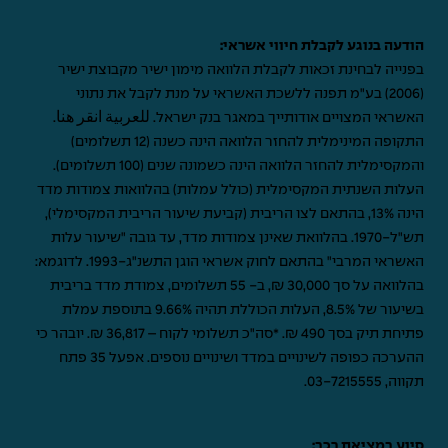
הודעה בנוגע לקבלת חיווי אשראי:
בפנייה לבחינת זכאות לקבלת הלוואה מימון ישיר מקבוצת ישיר
(2006) בע"מ תפנה ללשכת האשראי על מנת לקבל את נתוני
האשראי המצויים אודותייך במאגר בנק ישראל.
للعربية انقر هنا
.
התקופה המינימלית להחזר הלוואה הינה כשנה (12 תשלומים)
והמקסימלית להחזר הלוואה הינה כשמונה שנים (100 תשלומים).
העלות השנתית המקסימלית (כולל עמלות) בהלוואות צמודות מדד
הינה 13%, בהתאם לצו הריבית (קביעת שיעור הריבית המקסימלי),
תש"ל-1970. בהלוואת שאינן צמודות מדד, עד גובה "שיעור עלות
האשראי המרבי" בהתאם לחוק אשראי הוגן התשנ"ג-1993. לדוגמא:
בהלוואה על סך 30,000 ₪, ב- 55 תשלומים, צמודת מדד בריבית
בשיעור של 8.5%, העלות הכוללת תהיה 9.66% בתוספת עמלת
פתיחת תיק בסך 490 ₪. *סה"כ תשלומי לקוח – 36,817 ₪. יובהר כי
ההערכה כפופה לשינויים במדד ושינויים נוספים. אפעל 35 פתח
תקווה,
03-7215555
.
סיוע במציאת רכב: