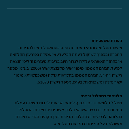
הערות משפטיות:
אישור ההלוואה ותנאי העמדתה הינם בהתאם לתנאי ולמדיניות
החברה ובכפוף לשיקול דעתה הבלעדי. אי עמידה בפירעון ההלוואה
או בהחזר האשראי עלולה לגרור חיוב בריבית פיגורים והליכי הוצאה
לפועל. הגורם המממן: מימון ישיר מקבוצת ישיר (2006) בע"מ, מספר
רישיון 54414. הגורם המממן בהלוואות נדל"ן (משכנתאות): מימון
ישיר נדל"ן ומשכנתאות בע"מ, מספר רישיון 63673.
הלוואות במסלול גרייס:
מסלול הלוואת גרייס בכפוף לתנאי הזכאות לרבות תשלום עמלת
פתיחת תיק בכרטיס אשראי בלבד, אשר יחויב מיידית. המסלול
בהלוואה לרכישת רכב בלבד. הריבית בגין תקופת הגרייס נצברת
ומשולמת על פני יתרת תקופת ההלוואה.