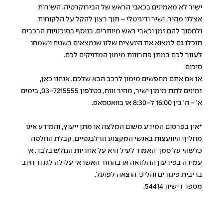
ישיר לא מאמינים בכאבי הראש של הבירוקרטיה. השירות
אצלנו מהיר, ישיר ודיגיטלי – תוך רצון להקל על הלקוחות
ולחסוך להם זמן וכאבי ראש מיותרים. בנוסף בסוכנויות הרכבים
תוכלו גם למצוא את היועצים שלנו שנמצאים בשטח וישמחו
לעזור לכם במתן פתרונות מימון המדויקים לכם.
סיכום
אז אם אתם מחפשים מימון לרכב הבא שלכם,
אנחנו כאן
,
זמינים לתת מימון ישיר, מהיר ונוח, בטלפון
03-7215555
, בימים
א' - ה' בין 16:00 ל-8:30 או בוואטסאפ.
*אין בפרסום המידע משום המלצה או מתן ייעוץ, והמידע אינו
מחליף היוועצות באנשי המקצוע הרלבנטיים. קבלת החלטה
כלשהי על סמך האמור לעיל היא על אחריות הגולש בלבד. אי
עמידה בפירעון ההלוואה או בהחזר האשראי עלולה לגרור חיוב
בריבית פיגורים והליכי הוצאה לפועל.
מספר רישיון 54414.