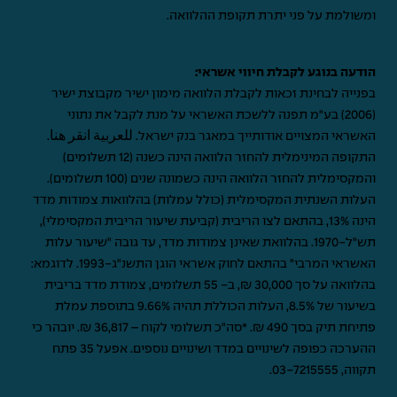
ומשולמת על פני יתרת תקופת ההלוואה.
הודעה בנוגע לקבלת חיווי אשראי:
בפנייה לבחינת זכאות לקבלת הלוואה מימון ישיר מקבוצת ישיר
(2006) בע"מ תפנה ללשכת האשראי על מנת לקבל את נתוני
האשראי המצויים אודותייך במאגר בנק ישראל.
للعربية انقر هنا
.
התקופה המינימלית להחזר הלוואה הינה כשנה (12 תשלומים)
והמקסימלית להחזר הלוואה הינה כשמונה שנים (100 תשלומים).
העלות השנתית המקסימלית (כולל עמלות) בהלוואות צמודות מדד
הינה 13%, בהתאם לצו הריבית (קביעת שיעור הריבית המקסימלי),
תש"ל-1970. בהלוואת שאינן צמודות מדד, עד גובה "שיעור עלות
האשראי המרבי" בהתאם לחוק אשראי הוגן התשנ"ג-1993. לדוגמא:
בהלוואה על סך 30,000 ₪, ב- 55 תשלומים, צמודת מדד בריבית
בשיעור של 8.5%, העלות הכוללת תהיה 9.66% בתוספת עמלת
פתיחת תיק בסך 490 ₪. *סה"כ תשלומי לקוח – 36,817 ₪. יובהר כי
ההערכה כפופה לשינויים במדד ושינויים נוספים. אפעל 35 פתח
תקווה,
03-7215555
.