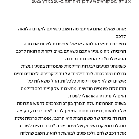
3 דק'
0 קוראים
עודכן לאחרונה ב-26 במרץ 2025
אנחנו שאלנו, אתם עניתם: מה חשוב כשאתם לוקחים הלוואה
לרכב
גמישות בתנאי ההלוואה או אולי אפשרות לשנות את גובה
הריבית? מה מעניין אתכם כשאתם באים לקחת הלוואה לרכב
הבא שלכם? כל התשובות בכתבה
כשאנחנו מגיעים לבגרות הדילמות שעומדות בפנינו נעשות
גדולות ומורכבות. לצד דילמות על ניהול קריירה, לימודים וחיים
אישיים יש לא מעט דילמות כלכליות. החל משאלות על
התנהלות פיננסית חודשית, מחשבות על קניית רכב ודילמה
האם לקנות דירה או אולי לשכור.
בשנים האחרונות עלה הצורך בקרב הצרכנים לחפש פתרונות
של הלוואות, בפרט בתחום המימון לרכב. "אחרי דירה, הקנייה
הגדולה ביותר של משק הבית היא הרכב", אומרת כרמית אילוז,
מנהלת מחלקת השיווק של מימון ישיר. "רבים רוצים לשדרג
את הרכב שלהם, ולכן פונים לבקשת הלוואה. חשוב שהלווה