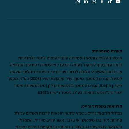
הערות משפטיות:
אישור ההלוואה ותנאי העמדתה הינם בהתאם לתנאי ולמדיניות
החברה ובכפוף לשיקול דעתה הבלעדי. אי עמידה בפירעון ההלוואה
או בהחזר האשראי עלולה לגרור חיוב בריבית פיגורים והליכי הוצאה
לפועל. הגורם המממן: מימון ישיר מקבוצת ישיר (2006) בע"מ, מספר
רישיון 54414. הגורם המממן בהלוואות נדל"ן (משכנתאות): מימון
ישיר נדל"ן ומשכנתאות בע"מ, מספר רישיון 63673.
הלוואות במסלול גרייס:
מסלול הלוואת גרייס בכפוף לתנאי הזכאות לרבות תשלום עמלת
פתיחת תיק בכרטיס אשראי בלבד, אשר יחויב מיידית. המסלול
בהלוואה לרכישת רכב בלבד. הריבית בגין תקופת הגרייס נצברת