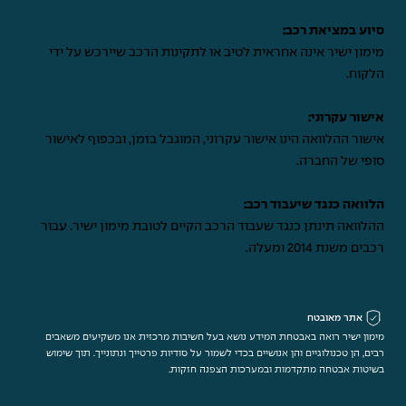
סיוע במציאת רכב:
מימון ישיר אינה אחראית לטיב או לתקינות הרכב שיירכש על ידי
הלקוח.
אישור עקרוני:
אישור ההלוואה הינו אישור עקרוני, המוגבל בזמן, ובכפוף לאישור
סופי של החברה.
הלוואה כנגד שיעבוד רכב:
ההלוואה תינתן כנגד שעבוד הרכב הקיים לטובת מימון ישיר. עבור
רכבים משנת 2014 ומעלה.
אתר מאובטח
מימון ישיר רואה באבטחת המידע נושא בעל חשיבות מרכזית אנו משקיעים משאבים
רבים, הן טכנולוגיים והן אנושיים בכדי לשמור על סודיות פרטייך ונתונייך. תוך שימוש
בשיטות אבטחה מתקדמות ובמערכות הצפנה חזקות.