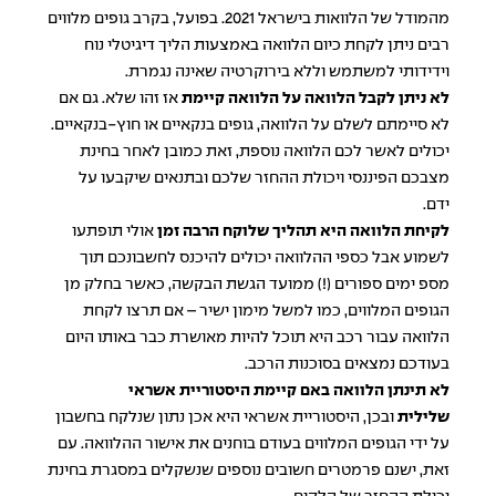
מהמודל של הלוואות בישראל 2021. בפועל, בקרב גופים מלווים
רבים ניתן לקחת כיום הלוואה באמצעות הליך דיגיטלי נוח
וידידותי למשתמש וללא בירוקרטיה שאינה נגמרת.
לא ניתן לקבל הלוואה על הלוואה קיימת
אז זהו שלא. גם אם
לא סיימתם לשלם על הלוואה, גופים בנקאיים או חוץ-בנקאיים.
יכולים לאשר לכם הלוואה נוספת, זאת כמובן לאחר בחינת
מצבכם הפיננסי ויכולת ההחזר שלכם ובתנאים שיקבעו על
ידם.
לקיחת הלוואה היא תהליך שלוקח הרבה זמן
אולי תופתעו
לשמוע אבל כספי ההלוואה יכולים להיכנס לחשבונכם תוך
מספ ימים ספורים (!) ממועד הגשת הבקשה, כאשר בחלק מן
הגופים המלווים, כמו למשל מימון ישיר – אם תרצו לקחת
הלוואה עבור רכב היא תוכל להיות מאושרת כבר באותו היום
בעודכם נמצאים בסוכנות הרכב.
לא תינתן הלוואה באם קיימת היסטוריית אשראי
שלילית
ובכן, היסטוריית אשראי היא אכן נתון שנלקח בחשבון
על ידי הגופים המלווים בעודם בוחנים את אישור ההלוואה. עם
זאת, ישנם פרמטרים חשובים נוספים שנשקלים במסגרת בחינת