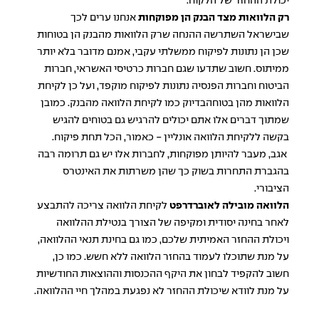
יכולת ההחזר של הלקוח.
רק הלוואות מצד הבנק הן מפוקחות
אנחנו ערים לכך
שבישראל השתרשה ההנחה שרק הלוואות מהבנק הן בטוחות
שכן הן נתונות לפיקוח ממשלתי עקבי, אמנם מדובר בלא יותר
ממיתוס. חשוב שתדעו שגם חברות כרטיסי האשראי, חברות
הביטוח וחברות הפנסיה נתונות לפיקוח מוקפד, ועל כן לקיחת
הלוואות מהן בטוחהבדיוק כמו לקיחת הלוואה מהבנק. כמובן
שמתוך דברים אלו אתם יכולים להרגיש גם בטוחים להגיש
בקשה ללקיחת הלוואה אונליין - כאמור, הכל תחת פיקוח.
אגב, מעבר להיותן מפוקחות, לחברות אלו יש גם תרומה רבה
בהגברת התחרות בשוק כך שהן משרתות את האינטרס
הציבורי.
הלוואה מובילה לאוברדרפט
לקיחת הלוואה צריכה להתבצע
לאחר בחינה יסודית ומקיפה של הצורך בנטילת ההלוואה
ויכולת ההחזר האמיתית שלכם, כמו גם בחינת תנאי ההלוואה,
על מנת שתוכלו לעמוד בהחזר הלוואה ללא חשש. כמו כן,
חשוב להקפיד לבחון את היקף ההכנסות וההוצאות החודשיות
על מנת לוודא שיכולת ההחזר לא נפגעת במהלך חיי ההלוואה.