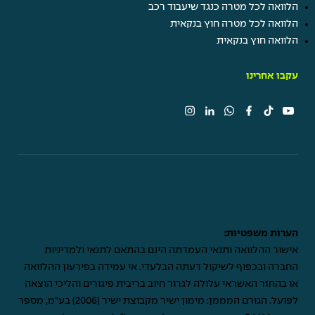
הלוואה לכל מטרה כנגד שיעבוד רכב
הלוואה לכל מטרה חוץ בנקאית
הלוואה חוץ בנקאית
עקבו אחרינו
הערות משפטיות:
אישור ההלוואה ותנאי העמדתה הינם בהתאם לתנאי ולמדיניות
החברה ובכפוף לשיקול דעתה הבלעדי. אי עמידה בפירעון ההלוואה
או בהחזר האשראי עלולה לגרור חיוב בריבית פיגורים והליכי הוצאה
לפועל. הגורם המממן: מימון ישיר מקבוצת ישיר (2006) בע"מ, מספר