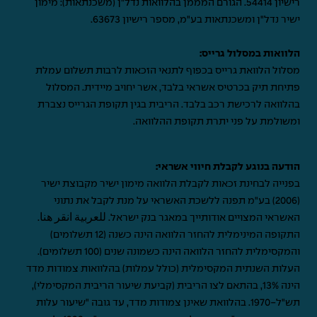
רישיון 54414. הגורם המממן בהלוואות נדל"ן (משכנתאות): מימון
ישיר נדל"ן ומשכנתאות בע"מ, מספר רישיון 63673.
הלוואות במסלול גרייס:
מסלול הלוואת גרייס בכפוף לתנאי הזכאות לרבות תשלום עמלת
פתיחת תיק בכרטיס אשראי בלבד, אשר יחויב מיידית. המסלול
בהלוואה לרכישת רכב בלבד. הריבית בגין תקופת הגרייס נצברת
ומשולמת על פני יתרת תקופת ההלוואה.
הודעה בנוגע לקבלת חיווי אשראי:
בפנייה לבחינת זכאות לקבלת הלוואה מימון ישיר מקבוצת ישיר
(2006) בע"מ תפנה ללשכת האשראי על מנת לקבל את נתוני
האשראי המצויים אודותייך במאגר בנק ישראל.
للعربية انقر هنا
.
התקופה המינימלית להחזר הלוואה הינה כשנה (12 תשלומים)
והמקסימלית להחזר הלוואה הינה כשמונה שנים (100 תשלומים).
העלות השנתית המקסימלית (כולל עמלות) בהלוואות צמודות מדד
הינה 13%, בהתאם לצו הריבית (קביעת שיעור הריבית המקסימלי),
תש"ל-1970. בהלוואת שאינן צמודות מדד, עד גובה "שיעור עלות