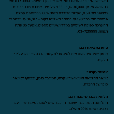
האשראי המרבי" בהתאם לחוק אשראי הוגן התשנ"ג-1993. לדוגמא:
בהלוואה על סך 30,000 ₪, ב- 55 תשלומים, צמודת מדד בריבית
בשיעור של 8.5%, העלות הכוללת תהיה 9.66% בתוספת עמלת
פתיחת תיק בסך 490 ₪. *סה"כ תשלומי לקוח – 36,817 ₪. יובהר כי
ההערכה כפופה לשינויים במדד ושינויים נוספים. אפעל 35 פתח
תקווה,
03-7215555
.
סיוע במציאת רכב:
מימון ישיר אינה אחראית לטיב או לתקינות הרכב שיירכש על ידי
הלקוח.
אישור עקרוני:
אישור ההלוואה הינו אישור עקרוני, המוגבל בזמן, ובכפוף לאישור
סופי של החברה.
הלוואה כנגד שיעבוד רכב:
ההלוואה תינתן כנגד שעבוד הרכב הקיים לטובת מימון ישיר. עבור
רכבים משנת 2014 ומעלה.