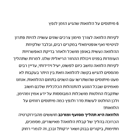
6 מיתוסים על הלוואות שהגיע הזמן לנפץ
לקיחת הלוואה לצורך מימון צרכים שונים עשויה להיות פתרון
לגיטימי ואף אופטימאלי במקרים רבים, ובלבד שלקיחת
ההלוואה נעשית באופן מושכל ולאחר בדיקת האפשרויות
העומדות בפנינו ויכולת ההחזר הריאלית שלנו. למרות שתהליך
לקיחת הלוואה נחשב כיום לפשוט, יעיל וידידותי, עדיין רבים
מהססים להגיש בקשה להלוואה וזאת בין היתר בעקבות לא
מעט מיתוסים שהשתרשו עם השנים בתחום ההלוואות. אנחנו
מאמינים שבכל הנוגע להתנהלות הכלכלית שלכם חשוב
שתקבלו החלטות מושכלות המבוססות על ידע אמין ומהימן,
ולכן החלטנו לעשות סדר ולנפץ כמה מיתוסים רווחים על
הלוואות!
הלוואה היא תהליך מסועף ומורכב
חוששים מהבירוקרטיה
הכרוכה בהליך של קבלת הלוואה? מאישורים, מסמכים,
חתימות, ביקורים בבנק ושאר ירקות? ובכן, זה לגמרי רחוק