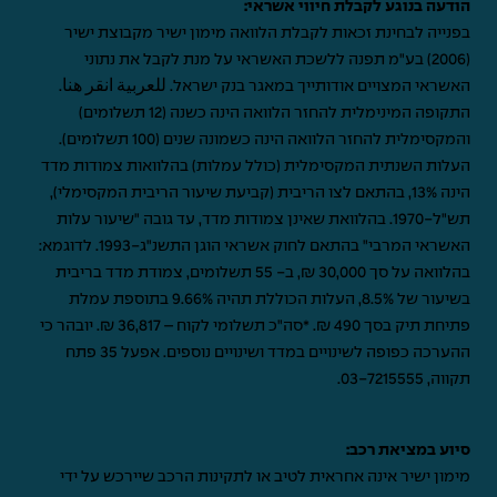
הודעה בנוגע לקבלת חיווי אשראי:
בפנייה לבחינת זכאות לקבלת הלוואה מימון ישיר מקבוצת ישיר
(2006) בע"מ תפנה ללשכת האשראי על מנת לקבל את נתוני
האשראי המצויים אודותייך במאגר בנק ישראל.
للعربية انقر هنا
.
התקופה המינימלית להחזר הלוואה הינה כשנה (12 תשלומים)
והמקסימלית להחזר הלוואה הינה כשמונה שנים (100 תשלומים).
העלות השנתית המקסימלית (כולל עמלות) בהלוואות צמודות מדד
הינה 13%, בהתאם לצו הריבית (קביעת שיעור הריבית המקסימלי),
תש"ל-1970. בהלוואת שאינן צמודות מדד, עד גובה "שיעור עלות
האשראי המרבי" בהתאם לחוק אשראי הוגן התשנ"ג-1993. לדוגמא:
בהלוואה על סך 30,000 ₪, ב- 55 תשלומים, צמודת מדד בריבית
בשיעור של 8.5%, העלות הכוללת תהיה 9.66% בתוספת עמלת
פתיחת תיק בסך 490 ₪. *סה"כ תשלומי לקוח – 36,817 ₪. יובהר כי
ההערכה כפופה לשינויים במדד ושינויים נוספים. אפעל 35 פתח
תקווה,
03-7215555
.
סיוע במציאת רכב:
מימון ישיר אינה אחראית לטיב או לתקינות הרכב שיירכש על ידי