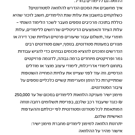
הלוואה גם ללימודים בחו"ל.
איך מחשבים את הסכום הנדרש להלוואה לסטודנטים?
כשלוקחים בחשבון את עלות שנת הלימודים, חשוב לזכור שהיא
כוללת בתוכה מרכיבים נוספים מעבר לשכר הלימוד השנתי -
עלות הציוד והאמצעים הדיגיטליים שדרושים ללימודים, עלות
חומרי עזר, תשלום עבור שיעורים פרטיים ועלויות שכר דירה או
מגורים במעונות סטודנטים. בנוסף, ישנם סטודנטים רבים
הנדרשים ומוכנים להוציא סכומים גבוהים כדי להגיש עבודות
גמר ופרויקטים מיוחדים ברמה גבוהה, לדוגמה פרויקטים
בתחום לימודי אדריכלות, לימודי עיצוב מוצר או מודלים
הנדסיים. וזה עוד לפני שציינו את עלויות המחייה השוטפות
שמתייקרות כל הזמן ומערימות קשיים כלכליים נוספים על
ציבור הסטודנטים.
מימון ישיר מעניקה
הלוואות
ללימודים בסכום של עד 250,000
₪ כנגד שיעבוד רכב שלכם, בפריסת תשלומים רחבה ונוחה
המותאמת לכל סטודנט וסטודנטית לפי יכולתם וההעדפות
האישיות שלהם.
יתרונות הלוואה למימון לימודים מחברת מימון ישיר:
אישור מהיר על ההלוואה