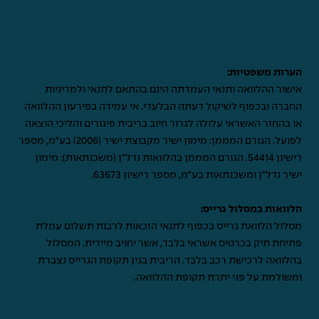
הערות משפטיות:
אישור ההלוואה ותנאי העמדתה הינם בהתאם לתנאי ולמדיניות
החברה ובכפוף לשיקול דעתה הבלעדי. אי עמידה בפירעון ההלוואה
או בהחזר האשראי עלולה לגרור חיוב בריבית פיגורים והליכי הוצאה
לפועל. הגורם המממן: מימון ישיר מקבוצת ישיר (2006) בע"מ, מספר
רישיון 54414. הגורם המממן בהלוואות נדל"ן (משכנתאות): מימון
ישיר נדל"ן ומשכנתאות בע"מ, מספר רישיון 63673.
הלוואות במסלול גרייס:
מסלול הלוואת גרייס בכפוף לתנאי הזכאות לרבות תשלום עמלת
פתיחת תיק בכרטיס אשראי בלבד, אשר יחויב מיידית. המסלול
בהלוואה לרכישת רכב בלבד. הריבית בגין תקופת הגרייס נצברת
ומשולמת על פני יתרת תקופת ההלוואה.