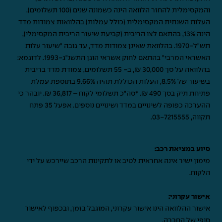
והמקסימלית להחזר הלוואה הינה כשמונה שנים (100 תשלומים).
העלות השנתית המקסימלית (כולל עמלות) בהלוואות צמודות מדד
הינה 13%, בהתאם לצו הריבית (קביעת שיעור הריבית המקסימלי),
תש"ל-1970. בהלוואת שאינן צמודות מדד, עד גובה "שיעור עלות
האשראי המרבי" בהתאם לחוק אשראי הוגן התשנ"ג-1993. לדוגמא:
בהלוואה על סך 30,000 ₪, ב- 55 תשלומים, צמודת מדד בריבית
בשיעור של 8.5%, העלות הכוללת תהיה 9.66% בתוספת עמלת
פתיחת תיק בסך 490 ₪. *סה"כ תשלומי לקוח – 36,817 ₪. יובהר כי
ההערכה כפופה לשינויים במדד ושינויים נוספים. אפעל 35 פתח
תקווה,
03-7215555
.
סיוע במציאת רכב:
מימון ישיר אינה אחראית לטיב או לתקינות הרכב שיירכש על ידי
הלקוח.
אישור עקרוני:
אישור ההלוואה הינו אישור עקרוני, המוגבל בזמן, ובכפוף לאישור
סופי של החברה.