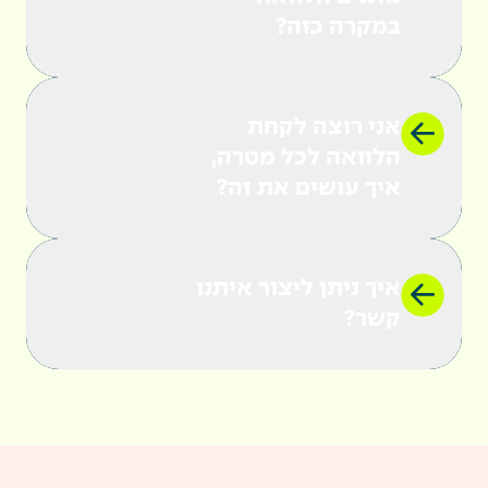
במקרה כזה?
אני רוצה לקחת
הלוואה לכל מטרה,
03-7215555
איך עושים את זה?
03-7605558
cs@5555.co.il
054-9815211
איך ניתן ליצור איתנו
קשר?