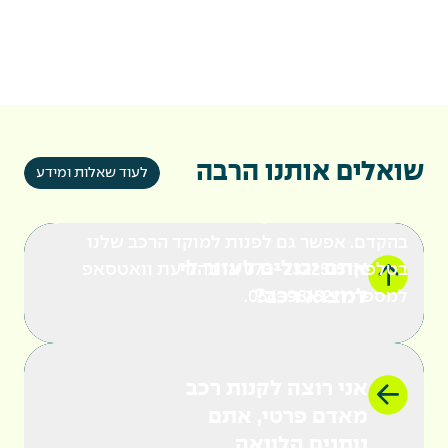
בכיף! יש לנו צוות שרק מחכה לעזור לך למצוא
רכב, בהתאם לדרישות שלך. השירות ניתן חינם
וללא התחייבות. בזכות שיתופי הפעולה שלנו עם
למעלה מ- 1,300 סוכנויות רכב בפריסה ארצית,
שואלים אותנו הרבה
לעוד שאלות ומידע
נוכל להפגיש אותך עם הרכב הבא שלך במהירות.
אנחנו מזמינים אותך להשאיר פרטים ונחזור אליך
בהקדם. אפשר גם לפנות למוקד הרכב שלנו
אתם יכולים לעזור לי
בטלפון: 073-2322515 או בהודעת וואטסאפ
למצוא רכב?
למספר: 054-9815211.
אני רוצה לקנות רכב
מאדם פרטי, אתם
נותנים הלוואה