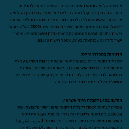
אישור ההלוואה ותנאי העמדתה הינם בהתאם לתנאי ולמדיניות
החברה ובכפוף לשיקול דעתה הבלעדי. אי עמידה בפירעון ההלוואה
או בהחזר האשראי עלולה לגרור חיוב בריבית פיגורים והליכי הוצאה
לפועל. הגורם המממן: מימון ישיר מקבוצת ישיר (2006) בע"מ, מספר
רישיון 54414. הגורם המממן בהלוואות נדל"ן (משכנתאות): מימון
ישיר נדל"ן ומשכנתאות בע"מ, מספר רישיון 63673.
הלוואות במסלול גרייס:
מסלול הלוואת גרייס בכפוף לתנאי הזכאות לרבות תשלום עמלת
פתיחת תיק בכרטיס אשראי בלבד, אשר יחויב מיידית. המסלול
בהלוואה לרכישת רכב בלבד. הריבית בגין תקופת הגרייס נצברת
ומשולמת על פני יתרת תקופת ההלוואה.
הודעה בנוגע לקבלת חיווי אשראי:
בפנייה לבחינת זכאות לקבלת הלוואה מימון ישיר מקבוצת ישיר
(2006) בע"מ תפנה ללשכת האשראי על מנת לקבל את נתוני
האשראי המצויים אודותייך במאגר בנק ישראל.
للعربية انقر هنا
.
התקופה המינימלית להחזר הלוואה הינה כשנה (12 תשלומים)