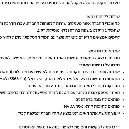
מערוצי תקשורת אלה ולקבל את השירותים בערוץ הנוח והמתאים ביותר ל
שירות לקוחות נגיש
כל עובדי החברה אשר מעניקים שירות ללקוחות החברה, עברו הדרכה והכ
שהמידע מוקלט בשפה ברורה וללא מוסיקת רקע.
קיימים אמצעים חלופיים ליצירת קשר עם המוקד הטלפוני: ניתן ללחוץ
כ
אתר אינטרנט נגיש
חברתנו ביצעה התאמות נגישות באתר האינטרנט באופן שיאפשר לאנשים 
מידע על נגישות האתר:
אתר זה עומד בדרישות תקנות שוויון זכויות לאנשים עם מוגבלות (התאמות נגישות לשירות), 
התאמות הנגישות בוצעו על פי המלצות התקן הישראלי (ת"י 5568) לנגישות תכנים באינטרנט ברמת AA ומסמך WCAG2.0 הבינלאומי
הבדיקות נבחנו לתאימות הגבוהה ביותר עבור דפדפנים
האתר מספק מבנה סמנטי עבור טכנולוגיות מסייעות ותמיכה בדפוס השימוש המקובל להפעלה עם 
מותאם לתצוגה בדפדפנים
מותאם לתוכנת קורא מסך NVDA
ייעוץ הנגשת אתר האינטרנט בוצע על ידי חברת "נגישות לכל"
דרכי פניה לבקשות והצעות לשיפור בנושא הנגשת האינטרנט