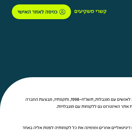
קשרי משקיעים
כניסה לאזור האישי
החברה מחויבת ליצירת חוויית שירות חיובית לכלל לקוחותיה בכל מגע שלהם אתה. בהתאם לתפיסה זו של החברה ובהתאם להוראות חוק שוויון זכויות לאנשים עם מוגבלות, תשנ"ח-1998, ותקנותיו, מבצעת החברה
 אתר האינטרנט גם ללקוחות עם מוגבלויות.
דיגיטאליים אחרים ומזמינה את כל לקוחותיה לפנות אליה באחד