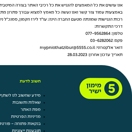
אנו עושים את כל המאמצים להנגיש את כל רכיבי האתר בצורה המיטבית
באמצעות עמוד צור קשר ואנו נעשה כל מאמץ למצוא עבורך פתרון מתא
רכזת הנגישות שמונתה מטעם החברה הינה: עו"ד לירז חקמון, סמנכ"ל ני
דרכי התקשרות:
טלפון: 077-9562864
פקס: 03-6282062
דואר אלקטרוני: mypniothatzibur@5555.co.il
תאריך עדכון אחרון: 28.03.2023
חשוב לדעת
מידע שחשוב לנו לשתף 
שאלות ותשובות
מפת האתר
מדיניות הפרטיות
בנקאות פתוחה - פורטל
תובענות ייצוגיות