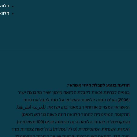
הלווא
הלווא
הודעה בנוגע לקבלת חיווי אשראי:
בפנייה לבחינת זכאות לקבלת הלוואה מימון ישיר מקבוצת ישיר
(2006) בע"מ תפנה ללשכת האשראי על מנת לקבל את נתוני
האשראי המצויים אודותייך במאגר בנק ישראל.
للعربية انقر هنا
.
התקופה המינימלית להחזר הלוואה הינה כשנה (12 תשלומים)
והמקסימלית להחזר הלוואה הינה כשמונה שנים (100 תשלומים).
העלות השנתית המקסימלית (כולל עמלות) בהלוואות צמודות מדד
הינה 13%, בהתאם לצו הריבית (קביעת שיעור הריבית המקסימלי),