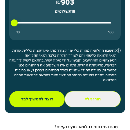
903
₪
18
תשלומים
18 תשלומים נמוך ביותר
100 תשלומים גבוה ביותר
18
100
מחשבון ההלוואה מהווה כלי עזר לצורך מתן אינדיקציה כללית אודות
תנאי הלוואה כלשהי והם לצורך הדגמה בלבד. תנאי ההלוואה
הספציפיים והמחייבים יקבעו על ידי מימון ישיר, בהתאם לשיקול דעתה
הבלעדי, מדיניותה ונהליה. נתונים אלו משקפים את ההחזרים נכון
למועד זה, במידה ויחולו שינויים במדד המחירים לצרכן ו/ או בריבית
הפריים ייתכנו שינויים בהחזר החודשי וזאת בהתאם להוראות הסכם
ההלוואה.
חזרו אליי
רוצה להמשיך לבד
מהם היתרונות בהלוואה חוץ בנקאית?