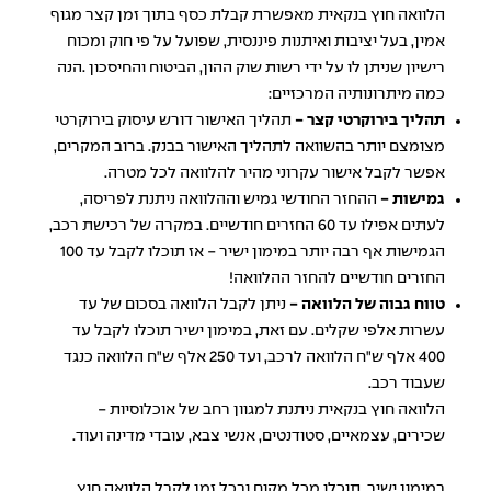
הלוואה חוץ בנקאית מאפשרת קבלת כסף בתוך זמן קצר מגוף
אמין, בעל יציבות ואיתנות פיננסית, שפועל על פי חוק ומכוח
רישיון שניתן לו על ידי רשות שוק ההון, הביטוח והחיסכון .הנה
כמה מיתרונותיה המרכזיים:
תהליך בירוקרטי קצר -
תהליך האישור דורש עיסוק בירוקרטי
מצומצם יותר בהשוואה לתהליך האישור בבנק. ברוב המקרים,
אפשר לקבל אישור עקרוני מהיר
להלוואה לכל מטרה
.
גמישות -
ההחזר החודשי גמיש וההלוואה ניתנת לפריסה,
לעתים אפילו עד 60 החזרים חודשיים. במקרה של רכישת רכב,
הגמישות אף רבה יותר במימון ישיר - אז תוכלו לקבל עד 100
החזרים חודשיים להחזר ההלוואה!
טווח גבוה של הלוואה -
ניתן לקבל הלוואה בסכום של עד
עשרות אלפי שקלים. עם זאת, במימון ישיר תוכלו לקבל עד
400 אלף ש"ח
הלוואה לרכב
, ועד 250 אלף ש"ח הלוואה כנגד
שעבוד רכב.
הלוואה חוץ בנקאית ניתנת למגוון רחב של אוכלוסיות -
שכירים, עצמאיים, סטודנטים, אנשי צבא, עובדי מדינה ועוד.
במימון ישיר, תוכלו מכל מקום ובכל זמן לקבל הלוואה חוץ