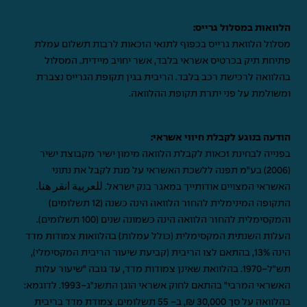
הלוואות במסלול גרייס:
מסלול הלוואת גרייס בכפוף לתנאי הזכאות לרבות תשלום עמלת
פתיחת תיק בכרטיס אשראי בלבד, אשר יחויב מיידית. המסלול
בהלוואה לרכישת רכב בלבד. הריבית בגין תקופת הגרייס נצברת
ומשולמת על פני יתרת תקופת ההלוואה.
הודעה בנוגע לקבלת חיווי אשראי:
בפנייה לבחינת זכאות לקבלת הלוואה מימון ישיר מקבוצת ישיר
(2006) בע"מ תפנה ללשכת האשראי על מנת לקבל את נתוני
האשראי המצויים אודותייך במאגר בנק ישראל.
للعربية انقر هنا
.
התקופה המינימלית להחזר הלוואה הינה כשנה (12 תשלומים)
והמקסימלית להחזר הלוואה הינה כשמונה שנים (100 תשלומים).
העלות השנתית המקסימלית (כולל עמלות) בהלוואות צמודות מדד
הינה 13%, בהתאם לצו הריבית (קביעת שיעור הריבית המקסימלי),
תש"ל-1970. בהלוואת שאינן צמודות מדד, עד גובה "שיעור עלות
האשראי המרבי" בהתאם לחוק אשראי הוגן התשנ"ג-1993. לדוגמא:
בהלוואה על סך 30,000 ₪, ב- 55 תשלומים, צמודת מדד בריבית