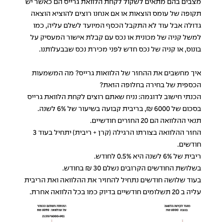
מצבים בהם מתאים לשקול לקחת הלוואת גרייס הם כאשר יש
תקופה של עומס הוצאות או אם אנחנו רוצים להוציא הוצאה
גדולה אבל עוד לא התקבל הכסף המיועד לשלם עליה, כמו
למשל קניה של מכונית או נכס עם קבלת אישור המעסיק על
בונוס, או קניה של נכס חדש לפני מכירת נכס שבבעלותנו.
איך מחשבים את ההחזר של הלוואות גרייס? מה המשמעות
הכספית של בחירה בחלופה הזאת?
הכנתי חישוב לדוגמה: נניח שאתם רוצים לקחת הלוואת גרייס
בסכום של 6000 ₪, בריבית קבועה בשיעור של 6% לשנה.
תנאי ההלוואה הם 20 החזרים חודשיים.
החזר ההלוואה בצורתו הרגילה (קרן + ריבית) יתחיל בעוד 3
חודשים.
ריבית של 6% לשנה היא 0.5% לחודש.
בשלושת החודשים הקרובים נשלם 30 ₪ בחודש.
בעוד שלושה חודשים נתחיל להחזיר את ההלוואה ואת הריבית
עליה ב 20 תשלומים חודשיים בדיוק כמו בכל הלוואה אחרת.