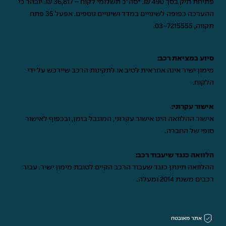
פתיחת תיק בסך 490 ₪. *סה"כ תשלומי לקוח – 36,817 ₪. יובהר כי
ההערכה כפופה לשינויים במדד ושינויים נוספים. אפעל 35 פתח
תקווה,
03-7215555
.
סיוע במציאת רכב:
מימון ישיר אינה אחראית לטיב או לתקינות הרכב שיירכש על ידי
הלקוח.
אישור עקרוני:
אישור ההלוואה הינו אישור עקרוני, המוגבל בזמן, ובכפוף לאישור
סופי של החברה.
הלוואה כנגד שיעבוד רכב:
ההלוואה תינתן כנגד שעבוד הרכב הקיים לטובת מימון ישיר. עבור
רכבים משנת 2014 ומעלה.
אתר מאובטח