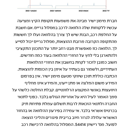
חברת מימון ישיר מבינה את משמעות תקופת הקיץ ומציעה
עכשיו ללקוחות שלה הלוואה לרכב במסלול גרייס. אם חשבת
על החלפת רכב, הבנת שיש לך צורך בהלוואה ועלו לך חששות
מהתקופה הקרובה מרובת ההוצאות, מסלול גרייס יכול לסייע
לך. הלוואה כזו מאפשרת מבט רחב יותר על התכנון התקציבי
ולהתארגן בלי לחץ על החזרי ההלוואה בעוד כמה חודשים.
חשוב כמובן לזכור לקחת בחשבון את החזרי ההלוואות
העתידיים, ולשמור גם בעתיד על איזון בין הכנסות להוצאות.
הכתבה כוללת תוכן שיווקי מטעם מימון ישיר. אין בפרסום
המידע משום המלצה או מתן ייעוץ, והמידע אינו מחליף
היוועצות באנשי המקצוע הרלוונטיים. קבלת החלטה כלשהי על
סמך האמור לעיל היא על אחריות הגולש בלבד. כפוף לתנאי
החברה ולתנאי הזכאות לרבות תשלום עמלת פתיחת תיק
בכרטיס אשראי בלבד. אי עמידה בפירעון ההלוואה או בהחזר
האשראי עלולה לגרור חיוב בריבית פיגורים והליכי הוצאה
לפועל. מס' רישיון 54414. המסלול בהלוואה לרכישת רכב