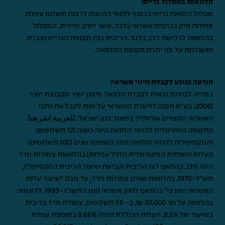
הלוואות במסלול גרייס:
מסלול הלוואת גרייס בכפוף לתנאי הזכאות לרבות תשלום עמלת
פתיחת תיק בכרטיס אשראי בלבד, אשר יחויב מיידית. המסלול
בהלוואה לרכישת רכב בלבד. הריבית בגין תקופת הגרייס נצברת
ומשולמת על פני יתרת תקופת ההלוואה.
הודעה בנוגע לקבלת חיווי אשראי:
בפנייה לבחינת זכאות לקבלת הלוואה מימון ישיר מקבוצת ישיר
(2006) בע"מ תפנה ללשכת האשראי על מנת לקבל את נתוני
האשראי המצויים אודותייך במאגר בנק ישראל.
للعربية انقر هنا
.
התקופה המינימלית להחזר הלוואה הינה כשנה (12 תשלומים)
והמקסימלית להחזר הלוואה הינה כשמונה שנים (100 תשלומים).
העלות השנתית המקסימלית (כולל עמלות) בהלוואות צמודות מדד
הינה 13%, בהתאם לצו הריבית (קביעת שיעור הריבית המקסימלי),
תש"ל-1970. בהלוואת שאינן צמודות מדד, עד גובה "שיעור עלות
האשראי המרבי" בהתאם לחוק אשראי הוגן התשנ"ג-1993. לדוגמא:
בהלוואה על סך 30,000 ₪, ב- 55 תשלומים, צמודת מדד בריבית
בשיעור של 8.5%, העלות הכוללת תהיה 9.66% בתוספת עמלת